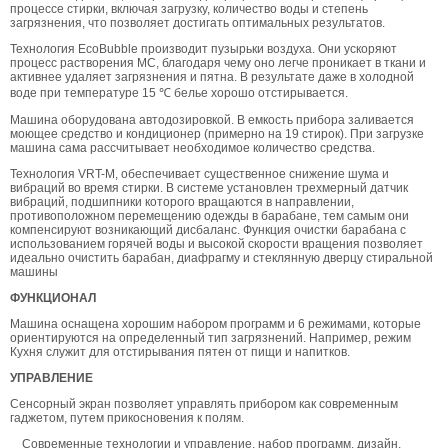
процессе стирки, включая загрузку, количество воды и степень
загрязнения, что позволяет достигать оптимальных результатов.
Технология EcoBubble производит пузырьки воздуха. Они ускоряют
процесс растворения МС, благодаря чему оно легче проникает в ткани и
активнее удаляет загрязнения и пятна. В результате даже в холодной
воде при температуре 15 ℃ белье хорошо отстирывается.
Машина оборудована автодозировкой. В емкость прибора заливается
моющее средство и кондиционер (примерно на 19 стирок). При загрузке
машина сама рассчитывает необходимое количество средства.
Технология VRT-M, обеспечивает существенное снижение шума и
вибраций во время стирки. В системе установлен трехмерный датчик
вибраций, подшипники которого вращаются в направлении,
противоположном перемещению одежды в барабане, тем самым они
компенсируют возникающий дисбаланс. Функция очистки барабана с
использованием горячей воды и высокой скорости вращения позволяет
идеально очистить барабан, диафрагму и стеклянную дверцу стиральной
машины
ФУНКЦИОНАЛ
Машина оснащена хорошим набором программ и 6 режимами, которые
ориентируются на определенный тип загрязнений. Например, режим
Кухня служит для отстирывания пятен от пищи и напитков.
УПРАВЛЕНИЕ
Сенсорный экран позволяет управлять прибором как современным
гаджетом, путем прикосновения к полям.
Современные технологии и управление, набор программ, дизайн.