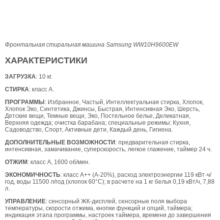
Фронтальная стиральная машина Samsung WW10H9600EW
ХАРАКТЕРИСТИКИ
ЗАГРУЗКА
: 10 кг.
СТИРКА
: класс А.
ПРОГРАММЫ
: Избранное, Частый, Интеллектуальная стирка, Хлопок,
Хлопок Эко, Синтетика, Джинсы, Быстрая, Интенсивная Эко, Шерсть,
Детские вещи, Темные вещи, Эко, Постельное белье, Деликатная,
Верхняя одежда; очистка барабана; специальные режимы: Кухня,
Садоводство, Спорт, Активные дети, Каждый день, Гигиена.
ДОПОЛНИТЕЛЬНЫЕ ВОЗМОЖНОСТИ
: предварительная стирка,
интенсивная, замачивание, суперскорость, легкое глажение, таймер 24 ч.
ОТЖИМ
: класс А, 1600 об/мин.
ЭКОНОМИЧНОСТЬ
: класс А++ (А-20%), расход электроэнергии 119 кВт·ч/
год, воды 11500 л/год (хлопок 60°С); в расчете на 1 кг белья 0,19 кВт/ч, 7,88
л.
УПРАВЛЕНИЕ
: сенсорный ЖК-дисплей, сенсорные поля выбора
температуры, скорости отжима, кнопки функций и опций, таймера;
индикация этапа программы, настроек таймера, времени до завершения