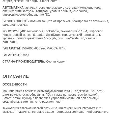
стирки, включения опций; SmartControl.
АВТОМАТИКА
: автодозирование моющего состава и кондиционера,
оптимизация загрузки, контроль уровня пены, дисбаланса,
автоматическое обновление ПО.
БЕЗОПАСНОСТЬ
: полная защита от протечек, блокировка от включения,
самодиагностика.
КОНСТРУКЦИЯ
: технология EcoBubble, технология VRT-M, цифровой
инверторный мотор, барабан SwirlDrum, керамический нагреватель,
уровень шума стирка/отжим 46/72 дБ, люк BlueCrystal, подсветка
барабана.
ГАБАРИТЫ
: 850х600х600 мм. МАССА: 87 кг.
ГАРАНТИЯ
: 2 года.
СТРАНА-ПРОИЗВОДИТЕЛЬ
: Южная Корея.
ОПИСАНИЕ
ОСОБЕННОСТИ
Машина имеет возможность подключения к Wi-Fi, подключение к сети
дает возможность обновлять ПО, а также пользоваться функцией
SmartControl. Функция позволяет управлять машиной при помощи
смартфона, в том числе на расстоянии.
Технология автоматической оптимизации стирки AutoOptimalWash™
включает 4 датчика, которые в ходе программы собирают информацию о