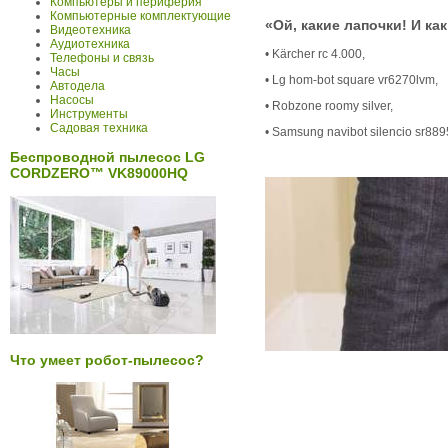
Компьютеры и периферия
Компьютерные комплектующие
«Ой, какие лапочки! И ка
Видеотехника
Аудиотехника
• Kärcher rc 4.000,
Телефоны и связь
Часы
• Lg hom-bot square vr6270lvm,
Автодела
Насосы
• Robzone roomy silver,
Инструменты
Садовая техника
• Samsung navibot silencio sr889
Беспроводной пылесос LG
CORDZERO™ VK89000HQ
Что умеет робот-пылесос?