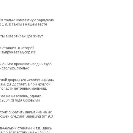
бя только компактную зарядную
1 л. К таким в нашем тесте
ы в квартирах, где живут
я станция, в которой
 выгружает мусор из
 он мог проникать под низкую
 столько, сколько
атной формы (со «сглаженными»
м, где достает, а при круглой
лопасти ветряных мельниц.
й ее не назовешь, однако
2004 (!) года боковыми
стоит обратить внимание на их
тающей следуют Samsung (от 9,3
ебелью и стенами и т.п. Здесь
ее по возрастающей – LG (34