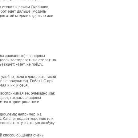
я стена» и режим Охранник,
робот едет дальше. Модель
для этой модели отдельно или
отестированные) оснащены
если тестировать на столе): на
езжает: «Нет, не пойду,
удобно, если в доме есть такой
го не получится). Робот LG при
ая и их, и себя.
воспринимая ее, очевидно, как
дают, так как оснащены
тся в пространстве с
 проблема: например, на
. Kärcher подает короткие или
спознать эту световую «азбуку
кой способ общения очень