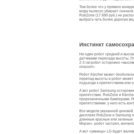
Тем более что у прямого конку
когда пылесос убирает сначала
RobZone (17 890 руб.) не расп
выбрать чуть более дорогую мо
Инстинкт самосохр
Ни один робот средней и высок
датчиками перепада высоты. Оч
2-3 см робот осторожно «высовы
опасно!».
Робот Kärcher может безболезне
перепад высоты и робот может н
подъезде к препятствиям или об
А вот робот Samsung осторожен
препятствие. RobZone и Kärche
прорезиненными бамперами. Ро
препятствиями: у него есть ко
Все модели указанной ценовой 
дисплеях RobZone и Samsung по
длинные красные или зеленые с
Морзе»: робот застрял, кончил
А вот «умница» LG будет жалова