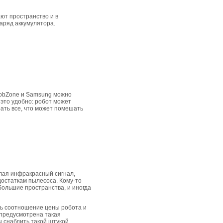
ют пространство и в
аряд аккумулятора.
 RobZone и Samsung можно
 это удобно: робот может
рать все, что может помешать
ылая инфракрасный сигнал,
едостаткам пылесоса. Кому-то
 большие пространства, и иногда
ать соотношение цены робота и
е предусмотрена такая
 снабдить такой штукой.