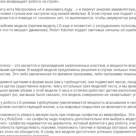
рее возвращает робота «в строй».
ту кота Матроскина «А я экономить буду…» и берегут энергию аккумулятора, 
з ножек стульев или застряли под низкой мебелью. В этом случае они подают 
лучается и помощи от «хозяина» нет, то выключаются, чтобы аккумулятор ра
орейские модели (причем модель LG еще и оповестит о затруднениях голосов
ли что-то мешает движению). Робот Kärcher подает световые сигналы об ошиб
плохо – это касается и прохождения загрязненных участков, и мощности вса
выми щетками. В каждой модели предложены решения в случае сильных лока
нства. Это либо увеличенная по времени программа, либо программа локальн
ися щетками в форме вала (как у турбощеток), они подметают мусор, продв
эта щетка существенно короче, чем у остальных трех моделей теста, и мы кр
ьное время уборки у этой модели 3 часа и отлично работает датчик распозна
радает (но, как выше было сказано, эта модель совершенно не захватывает уг
у робота LG режима турбоуборки (увеличивается мощность всасывания и ско
тием соответствующей кнопки, а на ковровых покрытиях он включается авто
возможность убирать мелкую пыль при помощи салфетки из микрофибры. Это 
сть у RobZone – но салфетку надо покупать дополнительно или выбрать моде
 «но»: салфетка надевается на держатель, который крепится к дну робота, и в
собность преодолевать порожки, переезжать тапочки и провода (которых, коне
ез этого не обходится). К слову, все модели достаточно успешно справляются