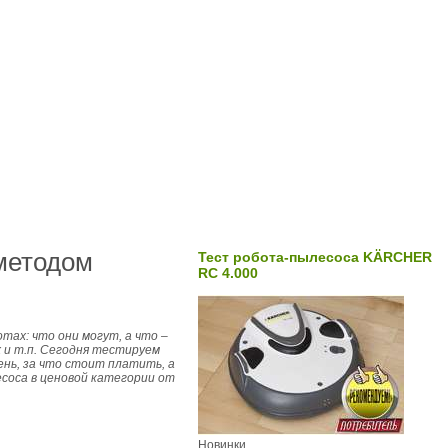
методом
Тест робота-пылесоса KÄRCHER
RC 4.000
тах: что они могут, а что –
 и т.п. Сегодня тестируем
ень, за что стоит платить, а
соса в ценовой категории от
Новинки