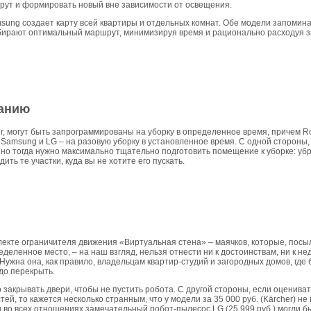
ут и формировать новый вне зависимости от освещения.
ung создает карту всей квартиры и отдельных комнат. Обе модели запомина
бирают оптимальный маршрут, минимизируя время и рационально расходуя з
санию
er, могут быть запрограммированы на уборку в определенное время, причем
Samsung и LG – на разовую уборку в установленное время. С одной стороны,
, но тогда нужно максимально тщательно подготовить помещение к уборке: уб
ить те участки, куда вы не хотите его пускать.
лекте ограничителя движения «Виртуальная стена» – маячков, которые, пос
деленное место, – на наш взгляд, нельзя отнести ни к достоинствам, ни к н
. Нужна она, как правило, владельцам квартир-студий и загородных домов, где
адо перекрыть.
 закрывать двери, чтобы не пустить робота. С другой стороны, если оценив
тей, то кажется несколько странным, что у модели за 35 000 руб. (Kärcher) н
 во всех отношениях замечательный робот-пылесос LG (25 999 руб.) могли бы