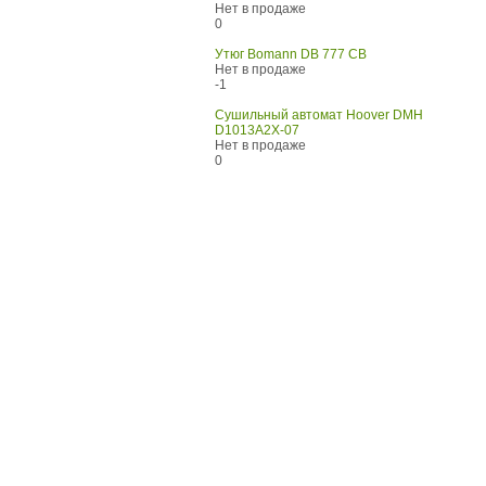
Нет в продаже
0
Утюг Bomann DB 777 CB
Нет в продаже
-1
Сушильный автомат Hoover DMH
D1013A2X-07
Нет в продаже
0