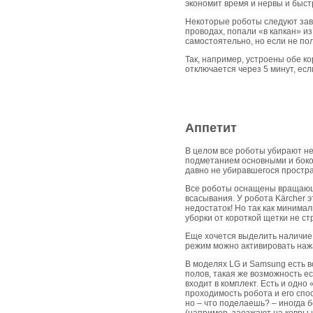
экономит время и нервы и быст
Некоторые роботы следуют заве
проводах, попали «в капкан» и
самостоятельно, но если не по
Так, например, устроены обе к
отключается через 5 минут, ес
Аппетит
В целом все роботы убирают не
подметанием основными и боко
давно не убиравшегося простра
Все роботы оснащены вращающим
всасывания. У робота Kärcher 
недостаток! Но так как минимал
уборки от короткой щетки не ст
Еще хочется выделить наличие 
режим можно активировать нажа
В моделях LG и Samsung есть 
полов, такая же возможность е
входит в комплект. Есть и одно
проходимость робота и его спо
но – что поделаешь? – иногда б