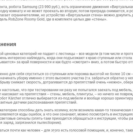
рента, робота Samsung (23 990 руб.), есть ограничение движения «Виртуальна
 одну комнату и не может проехать во вторую; потом преграда снимается, и 
олагает ограничителями, но устройство «Виртуальная стена» можно докупить 
дель RobZone Roomy Gold, где в комплекте целых две «стены».
анения
ой ценовых категорий не падает с лестницы – все модели (в том числе и пр
ень интересно наблюдать, когда они подъезжают к краю ступеньки или стола (
вается» за край поверхности и как будто «смотрит» вниз, а потом быстро отъ
нно для себя спуститься со ступеньки или порожка высотой не более 10 см – 
ачинать уборку именно с этого высокого участка (т.к. забраться обратно у не
рыву снижает скорость, дотрагивается до препятствий очень «нежно», оберег
 настолько, что при тестировании ни разу не попытался заехать под мебель, 
r наезжают на препятствия – стены, мебель, плинтусы, – но ничего не повреж
бот Kärcher отлично выбирается из-под мебели и вообще хорошо ориентируе
нтактные датчики распознавания препятствий.
категории способны дать знать хозяину, если возникла какая-то техническая
являются коды ошибок, а что они означают, можно посмотреть в инструкциях
ветовые сигналы (опять-таки приходится обращаться к инструкции, чтобы ра
ся заряд, загрязнился пылесборник).
ться почти как человек – для этого есть голосовой помощник, и, конечно, та