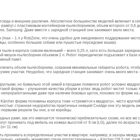
отсюда и внешние различия. Абсолютное большинство моделей включает в се
 рампу) с пластиковым контейнером-пылесборником, объем которого от 0,6 до 
ne, Samsung. Даже вместе с зарядной станцией они занимают мало места.
(max – 1 л у RobZone, что очень удобно для ежедневного поддержания чистот
цы, особенно большие собаки или пушистые персидские кошки).
 пыли в корпусе совсем маленький – всего 0,25 л, зато есть большая зарядна
 мешок-пылесборник объемом 2 л. Робот периодически подъезжает к базе и
ажный пакет.
величить объем пылесборника, сохранив минимальные габариты робота, чтобы
узкие участки. Неудобно, что зарядная станция занимает очень много места –
руглыми, но буквально этой зимой в продаже появился робот условно квадр
такой формы – улучшение качества уборки в углах: ведь робот чистит только та
ь непроработанными даже при наличии боковых щеток, похожих по форме на 
т Kärcher форма половины корпуса тоже «стремится к квадрату», чисто кругло
ностью: странная недоработка практичных немцев! Снабди они эту модель аж 
в первыми решили бы они, а не корейцы.
дных рамп, как это именуется технически) приблизительно схожи, но все же 
огут проникать под мебель на ножках высотой от 9 см (LG), далее по возрас
(от 11 см).
 проникать в определенные участки в квартире: например, в зазоры между м
ельно, «юркий» экземпляр среди протестированных – Kärcher (28,5 см), дал