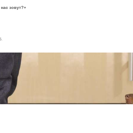
к нас зовут?»
5.