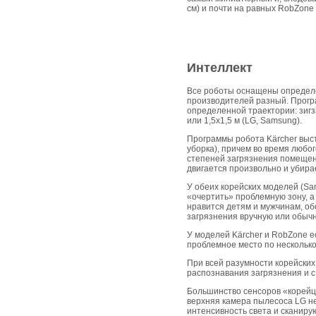
см) и почти на равных RobZone 
Интеллект
Все роботы оснащены определе
производителей разный. Програ
определенной траектории: зигз
или 1,5х1,5 м (LG, Samsung).
Программы робота Kärcher выст
уборка), причем во время любо
степеней загрязнения помещени
двигается произвольно и убира
У обеих корейских моделей (Sa
«очертить» проблемную зону, а 
нравится детям и мужчинам, о
загрязнения вручную или обыч
У моделей Kärcher и RobZone е
проблемное место по несколько
При всей разумности корейских
распознавания загрязнения и 
Большинство сенсоров «корейц
верхняя камера пылесоса LG не
интенсивность света и сканиру