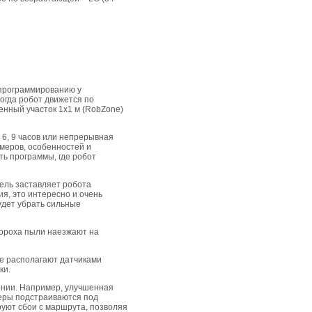
 программированию у
огда робот движется по
енный участок 1х1 м (RobZone)
 6, 9 часов или непрерывная
змеров, особенностей и
ь программы, где робот
ель заставляет робота
ия, это интересно и очень
удет убрать сильные
вороха пыли наезжают на
не располагают датчиками
ки.
ении. Например, улучшенная
меры подстраиваются под
руют сбои с маршрута, позволяя