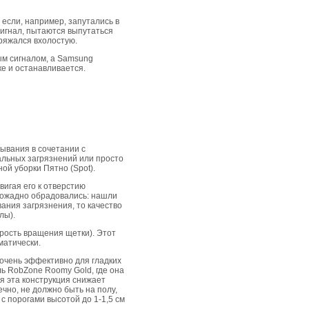
если, например, запутались в
сигнал, пытаются выпутаться
зряжался вхолостую.
ым сигналом, а Samsung
ке и останавливается.
сывания в сочетании с
льных загрязнений или просто
ой уборки Пятно (Spot).
игая его к отверстию
овожадно обрадовались: нашли
вания загрязнения, то качество
лы).
рость вращения щетки). Этот
матически.
очень эффективно для гладких
ль RobZone Roomy Gold, где она
ся эта конструкция снижает
чно, не должно быть на полу,
 с порогами высотой до 1-1,5 см