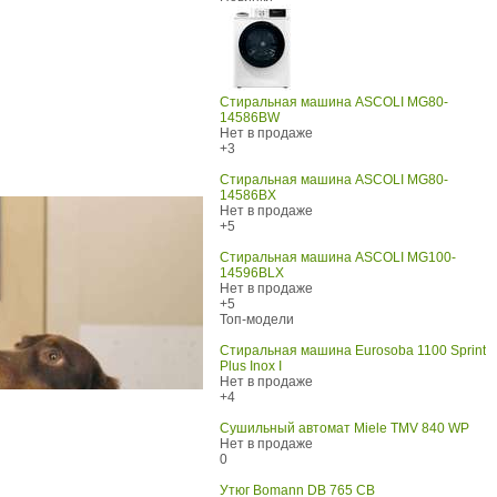
Стиральная машина ASCOLI MG80-
14586BW
Нет в продаже
+3
Стиральная машина ASCOLI MG80-
14586BX
Нет в продаже
+5
Стиральная машина ASCOLI MG100-
14596BLX
Нет в продаже
+5
Топ-модели
Стиральная машина Eurosoba 1100 Sprint
Plus Inox I
Нет в продаже
+4
Сушильный автомат Miele TMV 840 WP
Нет в продаже
0
Утюг Bomann DB 765 CB