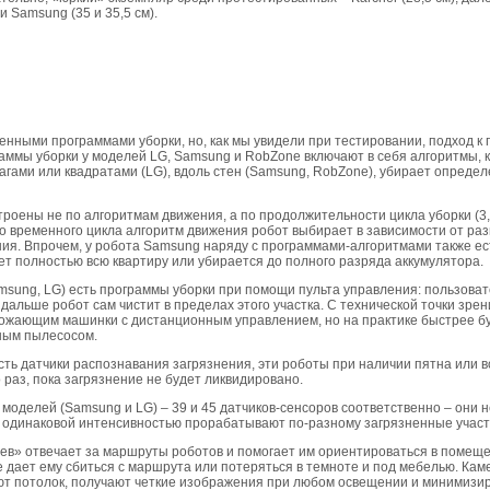
и Samsung (35 и 35,5 см).
нными программами уборки, но, как мы увидели при тестировании, подход к
ммы уборки у моделей LG, Samsung и RobZone включают в себя алгоритмы, к
агами или квадратами (LG), вдоль стен (Samsung, RobZone), убирает определ
роены не по алгоритмам движения, а по продолжительности цикла уборки (3,
го временного цикла алгоритм движения робот выбирает в зависимости от ра
я. Впрочем, у робота Samsung наряду с программами-алгоритмами также ест
ет полностью всю квартиру или убирается до полного разряда аккумулятора.
msung, LG) есть программы уборки при помощи пульта управления: пользоват
дальше робот сам чистит в пределах этого участка. С технической точки зрен
божающим машинки с дистанционным управлением, но на практике быстрее б
ным пылесосом.
сть датчики распознавания загрязнения, эти роботы при наличии пятна или 
 раз, пока загрязнение не будет ликвидировано.
 моделей (Samsung и LG) – 39 и 45 датчиков-сенсоров соответственно – они 
с одинаковой интенсивностью прорабатывают по-разному загрязненные участ
ев» отвечает за маршруты роботов и помогает им ориентироваться в помещ
 дает ему сбиться с маршрута или потеряться в темноте и под мебелью. Ка
ют потолок, получают четкие изображения при любом освещении и минимизи