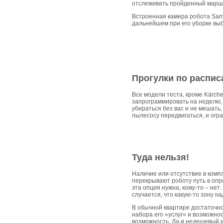
отслеживать пройденный маршр
Встроенная камера робота Sams
дальнейшем при его уборке вы
Прогулки по распи
Все модели теста, кроме Kärch
запрограммировать на неделю, 
убираться без вас и не мешать
пылесосу передвигаться, и оград
Туда нельзя!
Наличие или отсутствие в комп
перекрывают роботу путь в опре
эта опция нужна, кому-то – нет
случается, что какую-то зону н
В обычной квартире достаточно
набора его «услуг» и возможнос
возможность. Да и недешевый и