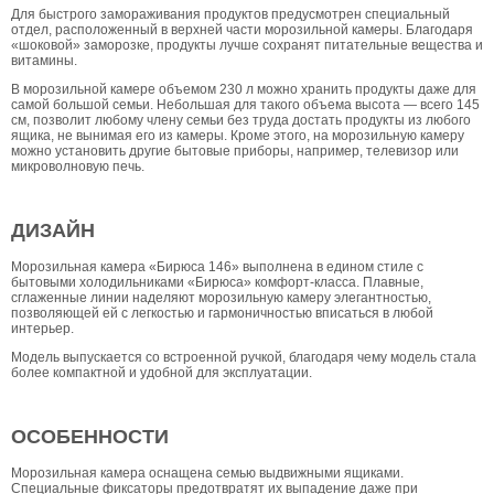
Для быстрого замораживания продуктов предусмотрен специальный
отдел, расположенный в верхней части морозильной камеры. Благодаря
«шоковой» заморозке, продукты лучше сохранят питательные вещества и
витамины.
В морозильной камере объемом 230 л можно хранить продукты даже для
самой большой семьи. Небольшая для такого объема высота — всего 145
см, позволит любому члену семьи без труда достать продукты из любого
ящика, не вынимая его из камеры. Кроме этого, на морозильную камеру
можно установить другие бытовые приборы, например, телевизор или
микроволновую печь.
ДИЗАЙН
Морозильная камера «Бирюса 146» выполнена в едином стиле с
бытовыми холодильниками «Бирюса» комфорт-класса. Плавные,
сглаженные линии наделяют морозильную камеру элегантностью,
позволяющей ей с легкостью и гармоничностью вписаться в любой
интерьер.
Модель выпускается со встроенной ручкой, благодаря чему модель стала
более компактной и удобной для эксплуатации.
ОСОБЕННОСТИ
Морозильная камера оснащена семью выдвижными ящиками.
Специальные фиксаторы предотвратят их выпадение даже при