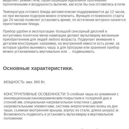
выделяет режим Печь, гарантирующий идеальное пропекание
пропеченными и воздушность выпечки, как если бы она готовилась в печи.
Температура готового блюда автоматически поддерживается до 12 часов,
но при желании подогрев можно отключить. Функция отложенного старта
(до 24 часов) позволит установить время, по истечении которого начнется
приготовление блюда.
Прибор удобен в эксплуатации: большой сенсорный дисплей и
интуитивно понятное меню навигации делают мультиварку желанным
приобретением для людей любого возраста. Подкупает внимание к
деталям конструкции: например, на внутренней емкости есть ручки, за
которые удобно вынимать чашу, а для просушки или хранения прибор
можно устанавливать вертикально или … подвешивать.
Основные характеристики.
МОЩНОСТЬ: маx. 860 Вт.
КОНСТРУКТИВНЫЕ ОСОБЕННОСТИ: 5-слойная чаша из алюминия с
инновационным нанокерамическим покрытием и толщиной дна и
стенок6 мм, специальная нагревательная пластина с двумя
нагревательными элементами, система энергетических колец на дне
чаши, съемная внутренняя крышка, корпус из стали, длина шнура1 м.
Возможность подвесить и установить мультиварку в вертикальном
положении.