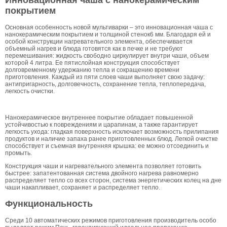
покрытием
Основная особенность новой мультиварки – это инновационная чаша с
нанокерамическим покрытием и толщиной стенок6 мм. Благодаря ей и
особой конструкции нагревательного элемента, обеспечивается
объемный нагрев и блюда готовятся как в печке и не требуют
перемешивания: жидкость свободно циркулирует внутри чаши, объем
которой 4 литра. Ее пятислойная конструкция способствует
долговременному удержанию тепла и сокращению времени
приготовления. Каждый из пяти слоев чаши выполняет свою задачу:
антипригарность, долговечность, сохранение тепла, теплопередача,
легкость очистки.
Нанокерамическое внутреннее покрытие обладает повышенной
устойчивостью к повреждениям и царапинам, а также гарантирует
легкость ухода: гладкая поверхность исключает возможность прилипания
продуктов и наличие запаха ранее приготовленных блюд. Легкой очистке
способствует и съемная внутренняя крышка: ее можно отсоединить и
промыть.
Конструкция чаши и нагревательного элемента позволяет готовить
быстрее: запатентованная система двойного нагрева равномерно
распределяет тепло со всех сторон, система энергетических колец на дне
чаши накапливает, сохраняет и распределяет тепло.
Функциональность
Среди 10 автоматических режимов приготовления производитель особо