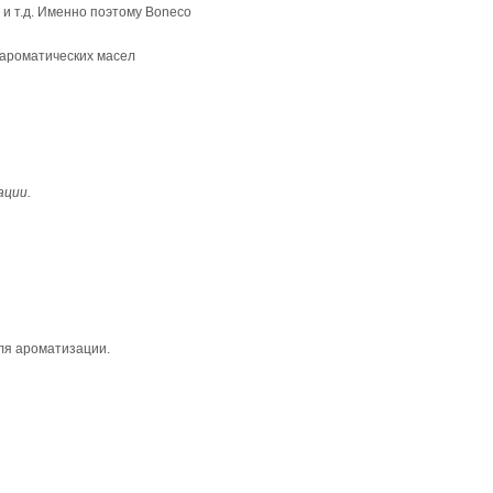
 и т.д. Именно поэтому Boneco
 ароматических масел
ации.
ля ароматизации.