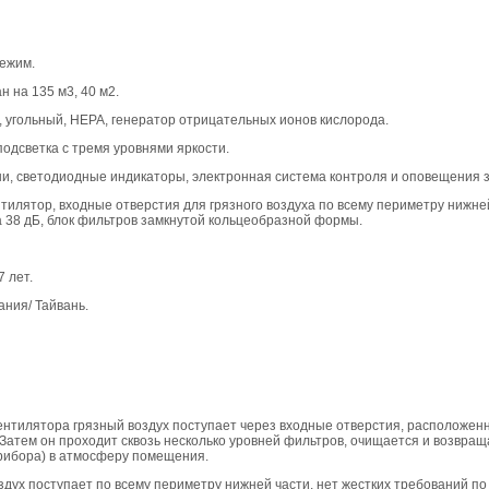
режим.
ан на 135 м3, 40 м2.
, угольный, НЕРА, генератор отрицательных ионов кислорода.
подсветка с тремя уровнями яркости.
ши, светодиодные индикаторы, электронная система контроля и оповещения 
тилятор, входные отверстия для грязного воздуха по всему периметру нижней
 38 дБ, блок фильтров замкнутой кольцеобразной формы.
 7 лет.
ания/ Тайвань.
ентилятора грязный воздух поступает через входные отверстия, расположен
. Затем он проходит сквозь несколько уровней фильтров, очищается и возвра
прибора) в атмосферу помещения.
здух поступает по всему периметру нижней части, нет жестких требований по