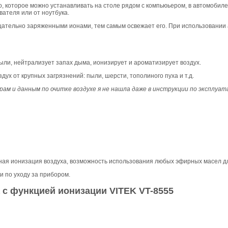
, которое можно устанавливать на столе рядом с компьюьером, в автомобиле
вателя или от ноутбука.
цательно заряженными ионами, тем самым освежает его. При использовании
ли, нейтрализует запах дыма, ионизирует и ароматизирует воздух.
ух от крупных загрязнений: пыли, шерсти, тополиного пуха и т.д.
ам и данным по очитке воздухе я не нашла даже в инструкции по эксплуат
вная ионизация воздуха, возможность использования любых эфирных масел д
и по уходу за прибором.
 с функцией ионизации VITEK VT-8555