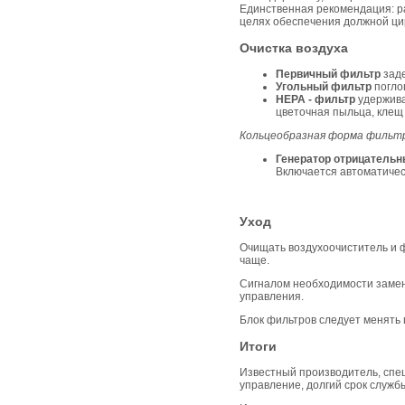
Единственная рекомендация: ра
целях обеспечения должной ци
Очистка воздуха
Первичный фильтр
заде
Угольный фильтр
погло
НЕРА - фильтр
удержива
цветочная пыльца, клещ
Кольцеобразная форма фильт
Генератор отрицательн
Включается автоматичес
Уход
Очищать воздухоочиститель и ф
чаще.
Сигналом необходимости заме
управления.
Блок фильтров следует менять п
Итоги
Известный производитель, спе
управление, долгий срок служб