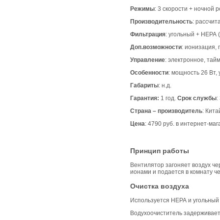
Режимы
: 3 скорости + ночной 
Производительность
: рассчит
Фильтрация
: угольный + НЕРА 
Доп.возможности
: ионизация, 
Управление
: электронное, тай
Особенности
: мощность 26 Вт,
Габариты
: н.д.
Гарантия:
1 год.
Срок службы
:
Страна – производитель
: Кита
Цена
: 4790 руб. в интернет-ма
Принцип работы
Вентилятор загоняет воздух ч
ионами и подается в комнату ч
Очистка воздуха
Используется НЕРА и угольный
Водухоочиститель задерживает 