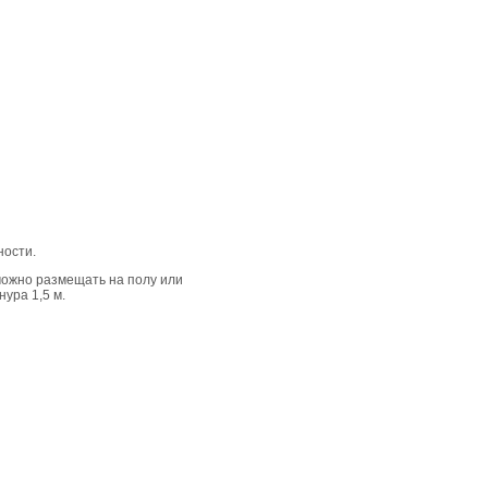
ности.
можно размещать на полу или
нура 1,5 м.