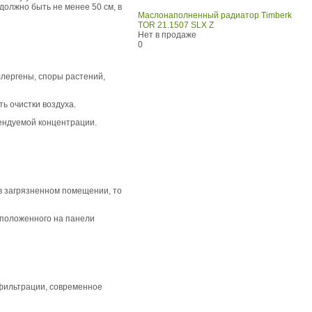
должно быть не менее 50 см, в
Маслонаполненный радиатор Timberk
TOR 21.1507 SLX Z
Нет в продаже
0
ллергены, споры растений,
ь очистки воздуха.
ендуемой концентрации.
в загрязненном помещении, то
сположенного на панели
 фильтрации, современное