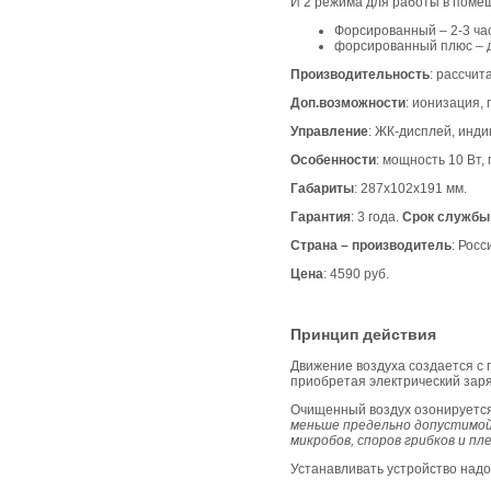
И 2 режима для работы в поме
Форсированный – 2-3 ча
форсированный плюс – 
Производительность
: рассчита
Доп.возможности
: ионизация, 
Управление
: ЖК-дисплей, инди
Особенности
: мощность 10 Вт,
Габариты
: 287х102х191 мм.
Гарантия
: 3 года.
Срок службы
Страна – производитель
: Росс
Цена
: 4590 руб.
Принцип действия
Движение воздуха создается с 
приобретая электрический заря
Очищенный воздух озонируется 
меньше предельно допустимой
микробов, споров грибков и пл
Устанавливать устройство надо