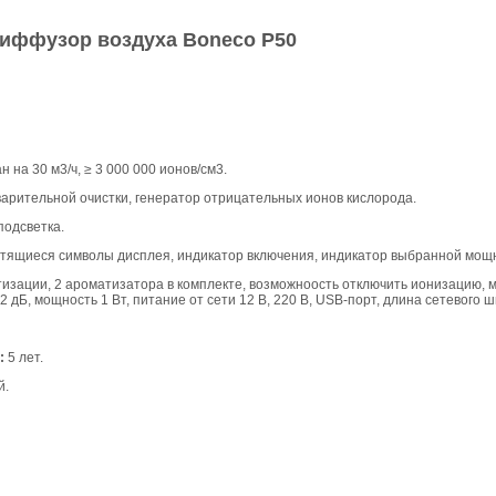
диффузор воздуха Boneco Р50
ан на 30 м3/ч, ≥ 3 000 000 ионов/см3.
арительной очистки, генератор отрицательных ионов кислорода.
подсветка.
етящиеся символы дисплея, индикатор включения, индикатор выбранной мощ
изации, 2 ароматизатора в комплекте, возможноость отключить ионизацию, 
2 дБ, мощность 1 Вт, питание от сети 12 В, 220 В, USB-порт, длина сетевого ш
:
5 лет.
й.