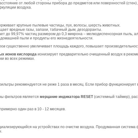
сстояние от любой стороны прибора до предметов или поверхностей (стен) 
ркуляции воздуха.
рживает крупные пылевые частицы, пух, волосы, шерсть животных.
щает вредные газы, запахи, табачный дым, дезодоранты.
ет до 99,97% частиц размером до 0,3 микрона – мелкодиспенсорная пыль, а
 домашней пыли и продукты его жизнедеятельности.
ров
существенно увеличивает площадь каждого, повышает производительност
ых ионов кислорода
ионизирует предварительно очищенный воздух в реком
ки во всех режимах.
ильтры рекомендуется не реже 1 раза в месяц. Если прибор функционирует 
ны фильтров является
мерцание индикатора RESET
(системный таймер), ра
римерно один раз в 10 - 12 месяцев.
циализирующийся на устройствах по очистке воздуха. Продуманная система
ы.