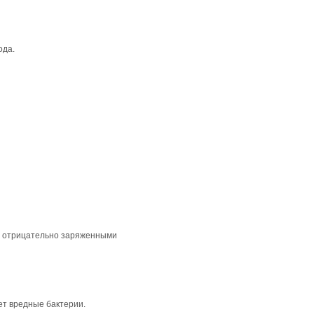
ода.
ся отрицательно заряженными
ет вредные бактерии.