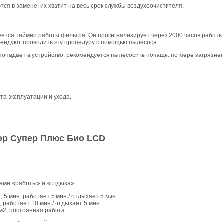
ся в замене, их хватит на весь срок службы воздухоочистителя.
ется таймер работы фильтра. Он просигнализирует через 2000 часов работы
мендуют проводить эту процедуру с помощью пылесоса.
 попадает в устройство, рекомендуется пылесосить почаще: по мере загрязне
а эксплуатации и ухода.
ор Супер Плюс Био LCD
дами «работы» и «отдыха»
 5 мин. работает 5 мин./ отдыхает 5 мин.
 работает 10 мин./ отдыхает 5 мин.
м2, постоянная работа.