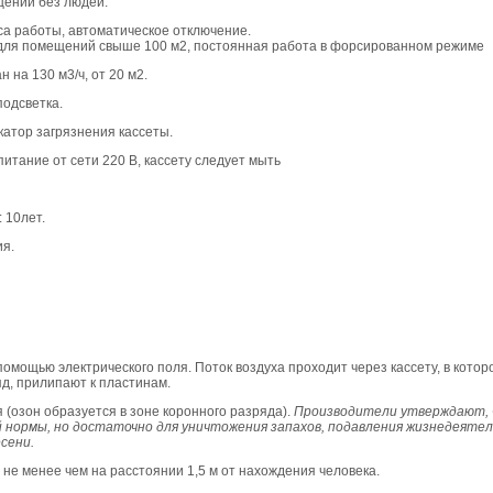
щении без людей:
са работы, автоматическое отключение.
для помещений свыше 100 м2, постоянная работа в форсированном режиме
н на 130 м3/ч, от 20 м2.
подсветка.
катор загрязнения кассеты.
 питание от сети 220 В, кассету следует мыть
: 10лет.
ия.
помощью электрического поля. Поток воздуха проходит через кассету, в котор
д, прилипают к пластинам.
(озон образуется в зоне коронного разряда).
Производители утверждают, 
 нормы, но достаточно для уничтожения запахов, подавления жизнедеяте
есени.
 не менее чем на расстоянии 1,5 м от нахождения человека.