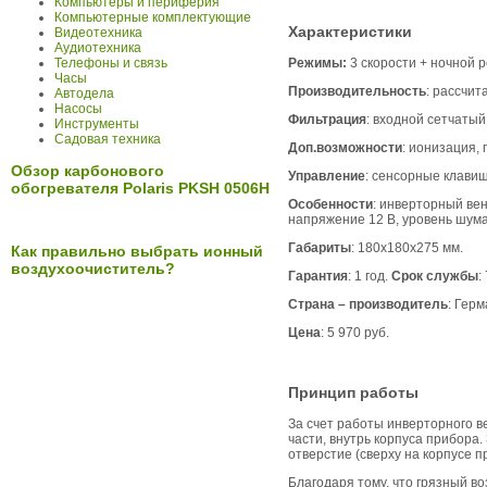
Компьютеры и периферия
Компьютерные комплектующие
Характеристики
Видеотехника
Аудиотехника
Режимы:
3 скорости + ночной 
Телефоны и связь
Часы
Производительность
: рассчит
Автодела
Насосы
Фильтрация
: входной сетчатый
Инструменты
Садовая техника
Доп.возможности
: ионизация, 
Обзор карбонового
Управление
: сенсорные клави
обогревателя Polaris PKSH 0506H
Особенности
: инверторный вен
напряжение 12 В, уровень шума
Габариты
: 180х180х275 мм.
Как правильно выбрать ионный
воздухоочиститель?
Гарантия
: 1 год.
Срок службы
:
Страна – производитель
: Герм
Цена
: 5 970 руб.
Принцип работы
За счет работы инверторного в
части, внутрь корпуса прибора
отверстие (сверху на корпусе 
Благодаря тому, что грязный во