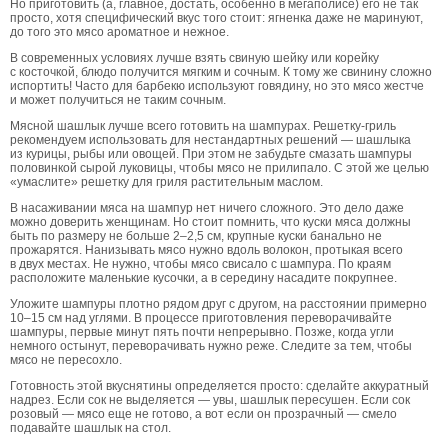
Но приготовить (а, главное, достать, особенно в мегаполисе) его не так
просто, хотя специфический вкус того стоит: ягненка даже не маринуют,
до того это мясо ароматное и нежное.
В современных условиях лучше взять свиную шейку или корейку
с косточкой, блюдо получится мягким и сочным. К тому же свинину сложно
испортить! Часто для барбекю используют говядину, но это мясо жестче
и может получиться не таким сочным.
Мясной шашлык лучше всего готовить на шампурах. Решетку-гриль
рекомендуем использовать для нестандартных решений — шашлыка
из курицы, рыбы или овощей. При этом не забудьте смазать шампуры
половинкой сырой луковицы, чтобы мясо не прилипало. С этой же целью
«умаслите» решетку для гриля растительным маслом.
В насаживании мяса на шампур нет ничего сложного. Это дело даже
можно доверить женщинам. Но стоит помнить, что куски мяса должны
быть по размеру не больше 2–2,5 см, крупные куски банально не
прожарятся. Нанизывать мясо нужно вдоль волокон, протыкая всего
в двух местах. Не нужно, чтобы мясо свисало с шампура. По краям
расположите маленькие кусочки, а в середину насадите покрупнее.
Уложите шампуры плотно рядом друг с другом, на расстоянии примерно
10–15 см над углями. В процессе приготовления переворачивайте
шампуры, первые минут пять почти непрерывно. Позже, когда угли
немного остынут, переворачивать нужно реже. Следите за тем, чтобы
мясо не пересохло.
Готовность этой вкуснятины определяется просто: сделайте аккуратный
надрез. Если сок не выделяется — увы, шашлык пересушен. Если сок
розовый — мясо еще не готово, а вот если он прозрачный — смело
подавайте шашлык на стол.