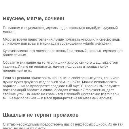
Вкуснее, мягче, сочнее!
По словам специалистов, идеально для шашлыка подойдет чугунный
мангал.
Мясо во время приготовления лучше поливать жиром или смесью воды
с лимоном или воды и маринада в соотношении «фифти-фифти».
Кусочек сливочного масла, положенный на теплый шашлык, сделает его
более сочным.
Обратите внимание на то, что лишний жир со свиного шашлыка стоит
удалить. Иначе он оплавится, начнет подгорать и придаст мясу
неприятный вкус.
Если вы решили приготовить шашлык на собственных углях, то ничего
лучше сухих фруктовых деревьев вам не найти. Можно использовать
абрикос — мясо приобретет сладковатый вкус. С яблоней вы получите
потрясающий аромат, а слива, обладая отличной горючестью, даст
стойкие угли. Но ничто не сравнится с вишней! Достаточно всего пары
вишневых поленьев — и мясо приобретет незабываемый аромат.
Шашлык не терпит промахов
Считаю необходимым предостеречь вас от некоторых ошибок. Их не так
много, но лучше их учесть.