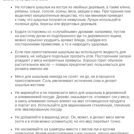
Не готовьте шашлык на костре из хвойных деревьев, а также клена,
рябины, ольхи, тополя, осины, вяза, акации и ивы. При горении они
выделяют канцерогенные вещества, что как минимум приведет
к тому, что шашлык получится невкусным. Лучше используйте
поленья дуба, березы или фруктовых деревьев.
Будьте осторожны со «случайными» дровами: например, пустив
на растопку доски из подобранного где-то деревянного ящика,
можно серьезно ухудшить аромат блюда, снабдив его
посторонними примесями, а то и навредить здоровью.
Если при приготовлении шашлыка вы используете жидкость для
розжига, не забудьте подольше прогреть угли. Посторонние запахи
рождают у мяса неприятные привкусы. Хорошо горит обычное
растительное масло — повара предпочитают пользоваться для
розжига именно им.
Мясо для шашлыка никогда не солят: ни до, ни в процессе
приготовления. Соль увеличивает истечение сока и делает
шашлык жестким.
Не маринуйте и не перевозите мясо для шашлыка в деревянной
и алюминиевой посуде. Дерево, оказывается, отнимает сок у мяса,
а окись алюминия сильно влияет на вкус готовящегося продукта
и портит его. Используйте для маринования стеклянную, глиняную
или эмалированную посуду.
Не добавляйте в маринад уксус. Он, может, и делает мясо мягче
(хотя и в этом можно усомниться), но его вкус перебьет точно.
Не насаживайте на шампуры вместе с мясом лук и кусочки
помидоров. Время приготовления у них разное, овощи неизбежно