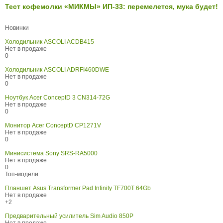
Тест кофемолки «МИКМЫ» ИП-33: перемелется, мука будет!
Новинки
Холодильник ASCOLI ACDB415
Нет в продаже
0
Холодильник ASCOLI ADRFI460DWE
Нет в продаже
0
Ноутбук Acer ConceptD 3 CN314-72G
Нет в продаже
0
Монитор Acer ConceptD CP1271V
Нет в продаже
0
Минисистема Sony SRS-RA5000
Нет в продаже
0
Топ-модели
Планшет Asus Transformer Pad Infinity TF700T 64Gb
Нет в продаже
+2
Предварительный усилитель Sim Audio 850P