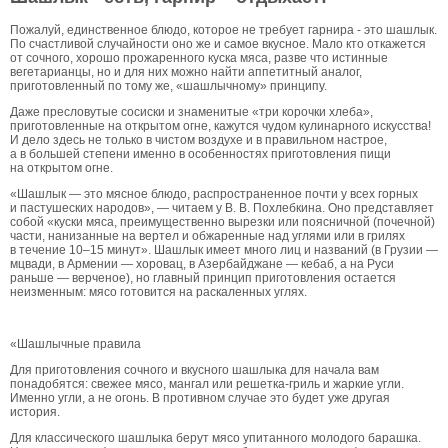
Пожалуй, единственное блюдо, которое не требует гарнира - это шашлык.
По счастливой случайности оно же и самое вкусное. Мало кто откажется
от сочного, хорошо прожаренного куска мяса, разве что истинные
вегетарианцы, но и для них можно найти аппетитный аналог,
приготовленный по тому же, «шашлычному» принципу.
Даже пресловутые сосиски и знаменитые «три корочки хлеба»,
приготовленные на открытом огне, кажутся чудом кулинарного искусства!
И дело здесь не только в чистом воздухе и в правильном настрое,
а в большей степени именно в особенностях приготовления пищи
на открытом огне.
«Шашлык — это мясное блюдо, распространенное почти у всех горных
и пастушеских народов», — читаем у В. В. Похлебкина. Оно представляет
собой «куски мяса, преимущественно вырезки или поясничной (почечной)
части, нанизанные на вертел и обжаренные над углями или в грилях
в течение 10–15 минут». Шашлык имеет много лиц и названий (в Грузии —
мцвади, в Армении — хоровац, в Азербайджане — кебаб, а на Руси
раньше — верченое), но главный принцип приготовления остается
неизменным: мясо готовится на раскаленных углях.
«Шашлычные правила
Для приготовления сочного и вкусного шашлыка для начала вам
понадобятся: свежее мясо, мангал или решетка-гриль и жаркие угли.
Именно угли, а не огонь. В противном случае это будет уже другая
история.
Для классического шашлыка берут мясо упитанного молодого барашка.