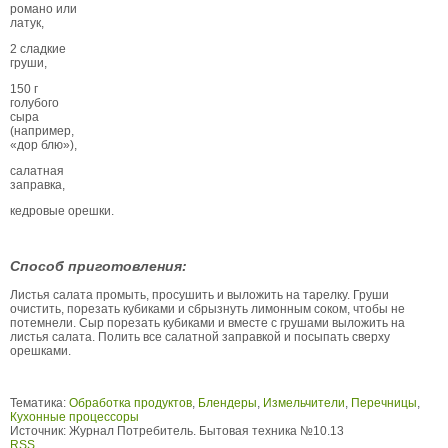
романо или
латук,
2 сладкие
груши,
150 г
голубого
сыра
(например,
«дор блю»),
салатная
заправка,
кедровые орешки.
Способ приготовления:
Листья салата промыть, просушить и выложить на тарелку. Груши
очистить, порезать кубиками и сбрызнуть лимонным соком, чтобы не
потемнели. Сыр порезать кубиками и вместе с грушами выложить на
листья салата. Полить все салатной заправкой и посыпать сверху
орешками.
Тематика:
Обработка продуктов
,
Блендеры
,
Измельчители
,
Перечницы
,
Кухонные процессоры
Источник:
Журнал Потребитель. Бытовая техника №10.13
RSS