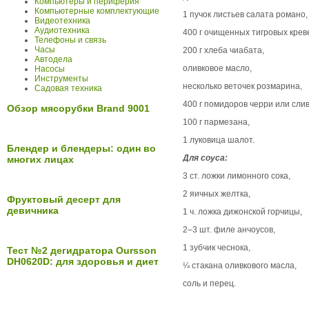
Компьютеры и периферия
Компьютерные комплектующие
1 пучок листьев салата романо,
Видеотехника
Аудиотехника
400 г очищенных ти
Телефоны и связь
Часы
200 г хлеба чиабата,
Автодела
оливковое масло,
Насосы
Инструменты
несколько веточек розмарина,
Садовая техника
400 г помидоров черри или сли
Обзор мясорубки Brand 9001
100 г пармезана,
1 луковица шалот.
Блендер и блендеры: один во
Для соуса:
многих лицах
3 ст. ложки лимонного сока,
2 яичных желтка,
Фруктовый десерт для
девичника
1 ч. ложка дижонской горчицы,
2–3 шт. филе анчоусов,
1 зубчик чеснока,
Тест №2 дегидратора Oursson
DH0620D: для здоровья и диет
¼ стакана оливкового масла,
соль и перец.