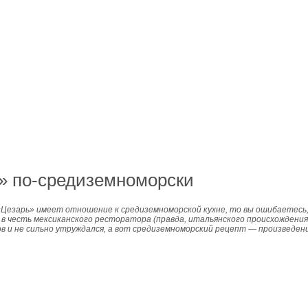
» по-средиземноморски
«Цезарь» имеет отношение к средиземноморской кухне, то вы ошибаетесь, и
 в честь мексиканского ресторатора (правда, итальянского происхождения!
 и не сильно утруждался, а вот средиземноморский рецепт — произведени
адобится: