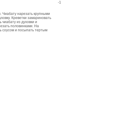
-1
и. Чиабату нарезать крупными
уховку. Креветки замариновать
ь чиабату из духовки и
резать половинками. На
ть соусом и посыпать тертым