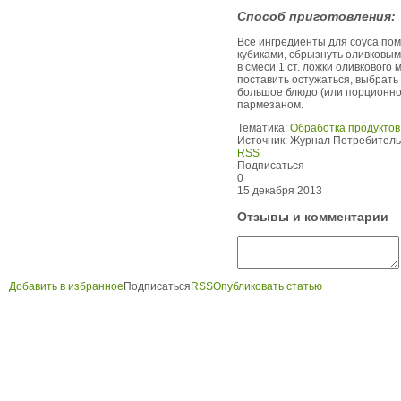
Способ приготовления:
Все ингредиенты для соуса пом
кубиками, сбрызнуть оливковым
в смеси 1 ст. ложки оливкового
поставить остужаться, выбрать
большое блюдо (или порционно 
пармезаном.
Тематика:
Обработка продуктов
Источник:
Журнал Потребитель
RSS
Подписаться
0
15 декабря 2013
Отзывы и комментарии
Добавить в избранное
Подписаться
RSS
Опубликовать статью