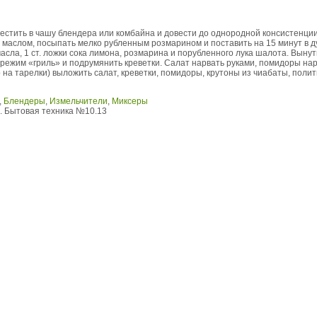
естить в чашу блендера или комбайна и довести до однородной консистенци
 маслом, посыпать мелко рубленным розмарином и поставить на 15 минут в д
 масла, 1 ст. ложки сока лимона, розмарина и порубленного лука шалота. Вынут
 режим «гриль» и подрумянить креветки. Салат нарвать руками, помидоры на
на тарелки) выложить салат, креветки, помидоры, крутоны из чиабаты, поли
,
Блендеры
,
Измельчители
,
Миксеры
. Бытовая техника №10.13