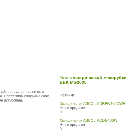
Тест электрической мясорубки
BBK MG2005
бо назван он вовсе не в
Новинки
). Последний соорудил свое
е искусства.
Холодильник ASCOLI ADRFW460DWE
Нет в продаже
0
Холодильник ASCOLI ACDG460W
Нет в продаже
0