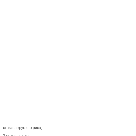
стакана круглого риса,
3 стакана воды,