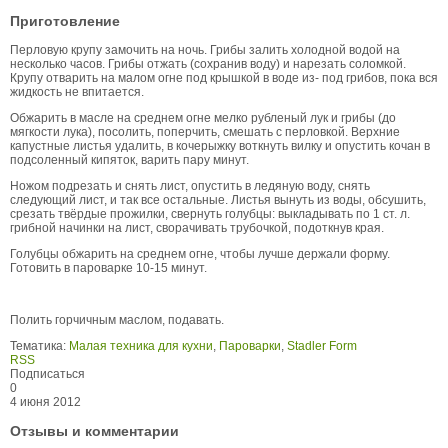
Приготовление
Перловую крупу замочить на ночь. Грибы залить холодной водой на
несколько часов. Грибы отжать (сохранив воду) и нарезать соломкой.
Крупу отварить на малом огне под крышкой в воде из- под грибов, пока вся
жидкость не впитается.
Обжарить в масле на среднем огне мелко рубленый лук и грибы (до
мягкости лука), посолить, поперчить, смешать с перловкой. Верхние
капустные листья удалить, в кочерыжку воткнуть вилку и опустить кочан в
подсоленный кипяток, варить пару минут.
Ножом подрезать и снять лист, опустить в ледяную воду, снять
следующий лист, и так все остальные. Листья вынуть из воды, обсушить,
срезать твёрдые прожилки, свернуть голубцы: выкладывать по 1 ст. л.
грибной начинки на лист, сворачивать трубочкой, подоткнув края.
Голубцы обжарить на среднем огне, чтобы лучше держали форму.
Готовить в пароварке 10-15 минут.
Полить горчичным маслом, подавать.
Тематика:
Малая техника для кухни
,
Пароварки
,
Stadler Form
RSS
Подписаться
0
4 июня 2012
Отзывы и комментарии