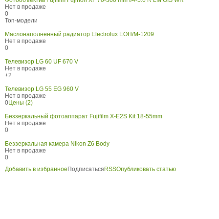
Фотообъектив Fujifilm Fujinon XF 70-300 mm f/4-5.6 R LM OIS WR
Нет в продаже
0
Топ-модели
Маслонаполненный радиатор Electrolux EOH/M-1209
Нет в продаже
0
Телевизор LG 60 UF 670 V
Нет в продаже
+2
Телевизор LG 55 EG 960 V
Нет в продаже
0
Цены (2)
Беззеркальный фотоаппарат Fujifilm X-E2S Kit 18-55mm
Нет в продаже
0
Беззеркальная камера Nikon Z6 Body
Нет в продаже
0
Добавить в избранное
Подписаться
RSS
Опубликовать статью