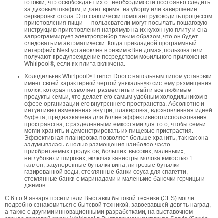
готовки, что освобождает их от необходимости постоянно следить
за духовым шкафом, и дает время на уборку или завершение
сервировки стола. Это фактически помогает руководить процессом
приготовления пищи — пользователи могут посылать пошаговую
инструкцию приготовления напрямую на их кухонную плиту и она
запрограммирует электроприбор таким образом, что он будет
следовать им автоматически. Когда прикладной программный
интерфейс Nest установлен в режим «Вне дома», пользователи
получают предупреждение посредством мобильного приложения
Whirlpool®, если их плита включена.
Холодильник Whirlpool® French Door с напольным типом установки
имеет своей характерной чертой уникальную систему размещения
полок, которая позволяет разместить и найти все любимые
продукты семьи, что делает его самым удобным холодильником в
сфере организации его внутреннего пространства. Абсолютно и
интуитивно измененная внутри, планировка, вдохновленная идеей
буфета, предназначена для более эффективного использования
пространства, с разделенными емкостями для того, чтобы семьи
могли хранить и демонстрировать их пищевые пристрастия.
Эффективная планировка позволяет больше хранить, так как она
задумывалась с целью размещения наиболее часто
приобретаемых продуктов, больших, высоких, маленьких,
неглубоких и широких, включая канистры молока емкостью 1
галлон, закупоренные бутылки вина, литровые бутылки
газированной воды, стеклянные банки соуса для спагетти,
стеклянные банки с маринадами и маленькие баночки горчицы и
джемов.
С 6 по 9 января посетители Выставки бытовой техники (CES) могли
подробно ознакомиться с бытовой техникой, завоевавшей девять наград,
а также с другими инновационными разработками, на выставочном