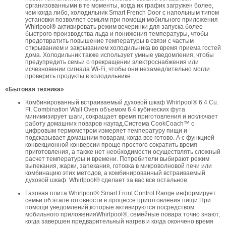
организованными в те моменты, когда их график загружен более,
чем когда либо, холодильник Smart French Door с напольным типом
установки позволяет семьям при помощи мобильного приложения
Whirlpool® активировать режим вечеринки для запуска более
быстрого производства льда и понижения температуры, чтобы
предотвратить повышение температуры в связи с частым
открыванием и закрыванием холодильника во время приема гостей
дома. Холодильник также использует умные уведомления, чтобы
предупредить семьи о прекращении электроснабжения или
исчезновении сигнала Wi-Fi, чтобы они незамедлительно могли
проверить продукты в холодильнике.
«Бытовая техника»
Комбинированный встраиваемый духовой шкаф Whirlpool® 6.4 Cu.
Ft. Combination Wall Oven объемом 6.4 кубических фута
минимизирует шаги, сокращает время приготовления и исключает
работу домашних поваров наугад.Система CookCoach™ с
цифровым термометром измеряет температуру пищи и
подсказывает домашним поварам, когда все готово. А с функцией
конвекционной конверсии проще простого сократить время
приготовления, а также нет необходимости осуществлять сложный
расчет температуры и времени. Потребители выбирают режим
выпекания, жарки, запекания, готовка в микроволновой печи или
комбинацию этих методов, а комбинированный встраиваемый
духовой шкаф Whirlpool® сделает за вас все остальное.
Газовая плита Whirlpool® Smart Front Control Range информирует
семьи об этапе готовности в процессе приготовления пищи.При
помощи уведомлений,которые активируются посредством
мобильного приложенияWhirlpool®, семейные повара точно знают,
когда завершен предварительный нагрев и когда окончено время