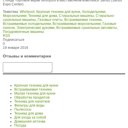
стенде торговой марки Whirlpool в Выставочном комплексе Sands (Sands
Expo Center).
Тематика:
Whirlpool
,
Крупная техника для кухни
,
Холодильники
,
Морозильники
,
Техника для дома
,
Стиральные машины
,
Стирально-
сушильные машины
,
Газовые плиты
,
Встраиваемая техника
,
Встраиваемые холодильники
,
Встраиваемые морозильники
,
Газовые
панели
,
Электрические духовки
,
Встраиваемые сушильные автоматы
,
Посудомоечные машины
RSS
Подписаться
0
19 января 2016
Отзывы и комментарии
Крупная техника для кухни
Встраиваемая техника
Малая техника для кухни
Обработка продуктов
Техника для напитков
Фильтры для воды
Пылесосы
Техника для дома
Для ухода за собой
Домашняя аптечка
Посуда