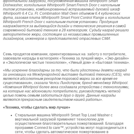
фронтальной загрузкой, посудомоечная машина Whirlpool® Smart
Dishwasher, холодильник Whirlpool® Smart French Door с напольным
типом установки, комбинированный встраиваемый духовой шкаф
Whirlpool® 6.4 Cu. Ft. Combination Wall Oven объемом 6.4 кубических
фута, газовая плита Whirlpool® Smart Front Control Range и холодильник
Whirlpool® French Door с напольным типом установки. Продукция
награждается за выдающийся дизайн и технические решения в самой
современной бытовой технике в 28 категориях. Судьбу наград решало
авторитетное жюри, состоящее из независимых промышленных
дизайнеров, инженеров и представителей отраслевых СМИ.
Семь продуктов компании, ориентированных на заботу о потребителе,
завоевали награды в категориях «Техника за лучший мир», «Эко-дизайн»
и «Экологически чистые технологии», «Умный дом» и «Бытовая техника».
«
Мы искренне благодарны за то, что были удостоены девяти наград
за инновации на Международной выставке бытовой техники (CES), что
является абсолютным рекордом торговой марки за все время ее
существования», сказала Челси Линдстром, бренд-менеджер Whirlpool.
«Компания Whirlpool более века создавала устройства с технологиями,
на которые нас вдохновили потребители, руководствуясь четкой
целью помочь семьям заботиться друг о друге. Данные награды
являются прекрасным свидетельством нашей работы».
«Техника, чтобы сделать мир лучше»
Стиральная машина Whirlpool® Smart Top Load Washer с
вертикальной загрузкой применяет технологию для
осуществления благотворительных пожертвований. Благодаря
программе Connect to care™, устройства могут подсоединиться к
сети, чтобы сделать автоматическое пожертвование в