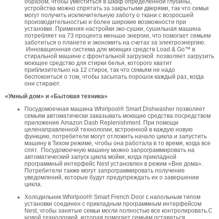
образом, чтобы уместиться в шкаф определенной глубины,
устройства можно спрятать за закрытыми дверями, так что семьи
могут получить исключительную заботу о ткани с возросшей
производительностью и более широкие возможности при
установке. Применяя настройки эко-сушки, сушильная машина
потребляет на 73 процента меньше энергии, что помогает семьям
заботиться о планете и экономить на счетах за электроэнергию.
Инновационная система для моющих средств Load & Go™ в
стиральной машине с фронтальной загрузкой позволяет загрузить
моющее средство для стирки белья, которого хватит
приблизительно на 12 стирок, так что семьям не надо
беспокоиться о том, чтобы засыпать порошок каждый раз, когда
они стирают.
«Умный дом» и «Бытовая техника»
Посудомоечная машина Whirlpool® Smart Dishwasher позволяет
семьям автоматически заказывать моющие средства посредством
приложения Amazon Dash Replenishment. При помощи
целенаправленной технологии, встроенной в каждую новую
функцию, потребители могут отложить начало цикла и запустить
машину в Тихом режиме, чтобы она работала в то время, когда все
спят. Посудомоечную машину можно запрограммировать на
автоматический запуск цикла мойки, когда прикладной
программный интерфейс Nest установлен в режим «Вне дома».
Потребители также могут запрограммировать получение
уведомлений, которые будут предупреждать их о завершении
цикла.
Холодильник Whirlpool® Smart French Door с напольным типом
установки соединен с прикладным программным интерфейсом
Nest, чтобы занятые семьи могли полностью все контролировать.С
новой технологией, которая помогает семьям оставаться