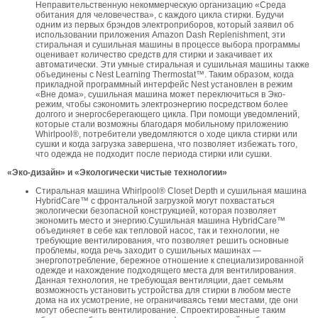
Неправительственную некоммерческую организацию «Среда
обитания для человечества», с каждого цикла стирки. Будучи
одним из первых брэндов электроприборов, который заявил об
использовании приложения Amazon Dash Replenishment, эти
стиральная и сушильная машины в процессе выбора программы
оценивает количество средств для стирки и закачивает их
автоматически. Эти умные стиральная и сушильная машины также
объединены с Nest Learning Thermostat™. Таким образом, когда
прикладной программный интерфейс Nest установлен в режим
«Вне дома», сушильная машина может переключиться в Эко-
режим, чтобы сэкономить электроэнергию посредством более
долгого и энергосберегающего цикла. При помощи уведомлений,
которые стали возможны благодаря мобильному приложению
Whirlpool®, потребители уведомляются о ходе цикла стирки или
сушки и когда загрузка завершена, что позволяет избежать того,
что одежда не подходит после периода стирки или сушки.
«Эко-дизайн» и «Экологически чистые технологии»
Стиральная машина Whirlpool® Closet Depth и сушильная машина
HybridCare™ с фронтальной загрузкой могут похвастаться
экологически безопасной конструкцией, которая позволяет
экономить место и энергию.Сушильная машина HybridCare™
объединяет в себе как тепловой насос, так и технологии, не
требующие вентилирования, что позволяет решить основные
проблемы, когда речь заходит о сушильных машинах —
энергопотребление, бережное отношение к специализированной
одежде и нахождение подходящего места для вентилирования.
Данная технология, не требующая вентиляции, дает семьям
возможность установить устройства для стирки в любом месте
дома на их усмотрение, не ограничиваясь теми местами, где они
могут обеспечить вентилирование. Спроектированные таким