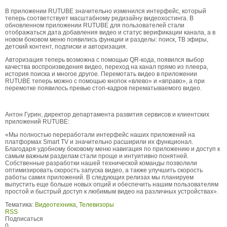
В приложении RUTUBE значительно изменился интерфейс, который
теперь соответствует масштабному редизайну видеохостинга. В
обновленном приложении RUTUBE для пользователей стали
отображаться дата добавления видео и статус верификации канала, а в
новом боковом меню появились функции и разделы: поиск, ТВ эфиры,
детский контент, подписки и авторизация.
Авторизация теперь возможна с помощью QR-кода, появился выбор
качества воспроизведения видео, переход на канал прямо из плеера,
история поиска и многое другое. Перемотать видео в приложении
RUTUBE теперь можно с помощью кнопок «влево» и «вправо», а при
перемотке появилось превью стоп-кадров перематываемого видео.
Антон Гурин, директор департамента развития сервисов и клиентских
приложений RUTUBE:
«Мы полностью переработали интерфейс наших приложений на
платформах Smart TV и значительно расширили их функционал.
Благодаря удобному боковому меню навигация по приложению и доступ к
самым важным разделам стали проще и интуитивно понятней.
Собственные разработки нашей технической команды позволили
оптимизировать скорость запуска видео, а также улучшить скорость
работы самих приложений. В следующих релизах мы планируем
выпустить еще больше новых опций и обеспечить нашим пользователям
простой и быстрый доступ к любимым видео на различных устройствах».
Тематика:
Видеотехника
,
Телевизоры
RSS
Подписаться
0