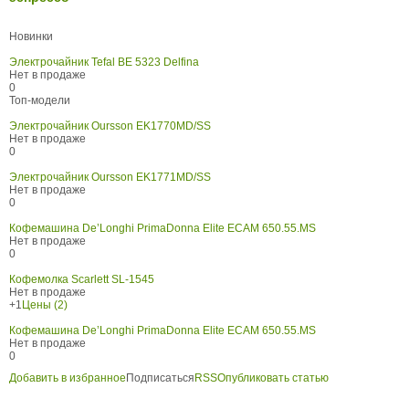
Новинки
Электрочайник Tefal BE 5323 Delfina
Нет в продаже
0
Топ-модели
Электрочайник Oursson EK1770MD/SS
Нет в продаже
0
Электрочайник Oursson EK1771MD/SS
Нет в продаже
0
Кофемашина De’Longhi PrimaDonna Elite ECAM 650.55.MS
Нет в продаже
0
Кофемолка Scarlett SL-1545
Нет в продаже
+1
Цены (2)
Кофемашина De’Longhi PrimaDonna Elite ECAM 650.55.MS
Нет в продаже
0
Добавить в избранное
Подписаться
RSS
Опубликовать статью