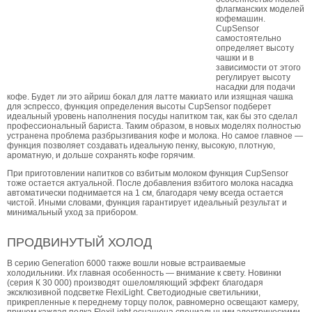
флагманских моделей
кофемашин.
CupSensor
самостоятельно
определяет высоту
чашки и в
зависимости от этого
регулирует высоту
насадки для подачи
кофе. Будет ли это айриш бокал для латте макиато или изящная чашка
для эспрессо, функция определения высоты CupSensor подберет
идеальный уровень наполнения посуды напитком так, как бы это сделал
профессиональный бариста. Таким образом, в новых моделях полностью
устранена проблема разбрызгивания кофе и молока. Но самое главное —
функция позволяет создавать идеальную пенку, высокую, плотную,
ароматную, и дольше сохранять кофе горячим.
При приготовлении напитков со взбитым молоком функция CupSensor
тоже остается актуальной. После добавления взбитого молока насадка
автоматически поднимается на 1 см, благодаря чему всегда остается
чистой. Иными словами, функция гарантирует идеальный результат и
минимальный уход за прибором.
ПРОДВИНУТЫЙ ХОЛОД
В серию Generation 6000 также вошли новые встраиваемые
холодильники. Их главная особенность — внимание к свету. Новинки
(серия К 30 000) производят ошеломляющий эффект благодаря
эксклюзивной подсветке FlexiLight. Светодиодные светильники,
прикрепленные к переднему торцу полок, равномерно освещают камеру,