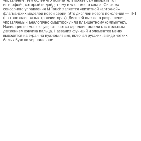
управление. Тем более что покупатель может сам выбрать тот
интерфейс, который подойдет ему и членам его семьи. Система
сенсорного управления M Touch является «визитной карточкой»
флагманских моделей новой серии. Это дисплей нового поколения — TFT
(на тонкопленочных транзисторах). Дисплей высокого разрешения,
управляемый аналогично смартфону или планшетному компьютеру.
Навигация по меню осуществляется скроллингом или касательным
движением кончика пальца. Названия функций и элементов меню
выводятся на экран на нужном языке, включая русский, в виде четких
белых букв на черном фоне.