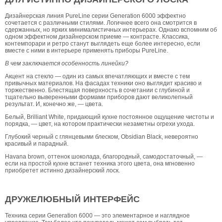
Дизайнерская линия PureLine серии Generation 6000 эффектно
сочетается с различными стилями. Логичнее всего она смотрится в
сдержанных, но ярких минималистичных интерьерах. Однако вспомним об
одном эффектном дизайнерском приеме — контрасте. Классика,
контемпорари и ретро станут выглядеть еще более интересно, если
вместе с ними в интерьере применять приборы PureLine.
В чем заключается особенность линейки?
Акцент на стекло — один из самых впечатляющих и вместе с тем
привычных материалов. На фасадах техники оно выглядит красиво и
торжественно. Блестящая поверхность в сочетании с глубиной и
тщательно выверенными формами приборов дают великолепный
результат. И, конечно же, — цвета.
Белый, Brilliant White, придающий кухне постоянное ощущение чистоты и
порядка, — цвет, на котором практически незаметны огрехи ухода.
Глубокий черный с глянцевыми блеском, Obsidian Black, невероятно
красивый и парадный.
Havana brown, оттенок шоколада, благородный, самодостаточный, —
если на простой кухне встанет техника этого цвета, она мгновенно
приобретет истинно дизайнерский лоск.
ДРУЖЕЛЮБНЫЙ ИНТЕРФЕЙС
Техника серии Generation 6000 — это элементарное и наглядное