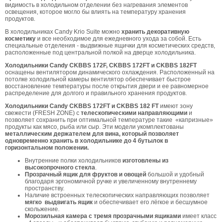
видимость в холодильном отделении без нагревания элементов
освещения, которое могло бы влиять на температуру хранения
продуктов.
В холодильниках Candy Krio Suite можно
хранить декоративную
косметику
и все необходимое для ежедневного ухода за собой. Есть
специальные отделения - выдвижные ящички для косметических средств,
расположенные под центральной полкой на дверце холодильника.
Холодильники Candy CKBBS 172F, CKBBS 172FT и CKBBS 182FT
оснащены вентилятором динамического охлаждения. Расположенный на
потолке холодильной камеры вентилятор обеспечивает быстрое
восстановление температуры после открытия двери и ее равномерное
распределение для долгого и правильного хранения продуктов.
Холодильники Candy CKBBS 172FT и CKBBS 182 FT
имеют зону
свежести (FRESH ZONE) с
телескопическими направляющими
и
позволяет сохранить при оптимальной температуре такие «капризные»
продукты как мясо, рыба или сыр. Эти модели укомплектованы
металлическим держателем для вина, который позволяет
одновременно хранить в холодильнике до 4 бутылок в
горизонтальном положении.
Внутренние полки холодильников
изготовлены из
высокопрочного стекла
.
Прозрачный ящик для фруктов и овощей
большой и удобный
благодаря эргономичной ручке и увеличенному внутреннему
пространству.
Наличие встроенных телескопических направляющих позволяет
мягко выдвигать ящик
и обеспечивает его лёгкое и бесшумное
скольжение.
Морозильная камера с тремя прозрачными ящиками
имеет класс