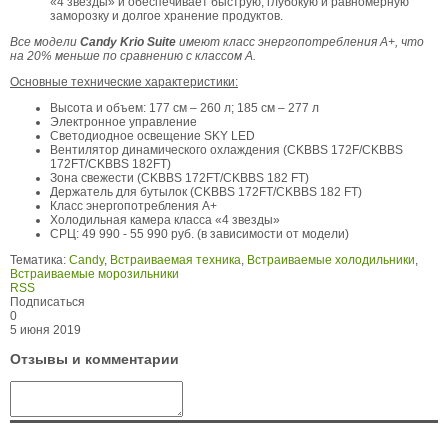
«4 звезды» и обеспечивает быструю, глубокую и равномерную
заморозку и долгое хранение продуктов.
Все модели
Candy Krio Suite
имеют класс энергопотребления А+, что
на 20% меньше по сравнению с классом A.
Основные технические характеристики:
Высота и объем: 177 см – 260 л; 185 см – 277 л
Электронное управление
Светодиодное освещение SKY LED
Вентилятор динамического охлаждения (CKBBS 172F/CKBBS
172FT/CKBBS 182FT)
Зона свежести (CKBBS 172FT/CKBBS 182 FT)
Держатель для бутылок (CKBBS 172FT/CKBBS 182 FT)
Класс энергопотребления А+
Холодильная камера класса «4 звезды»
СРЦ: 49 990 - 55 990 руб. (в зависимости от модели)
Тематика:
Candy
,
Встраиваемая техника
,
Встраиваемые холодильники
,
Встраиваемые морозильники
RSS
Подписаться
0
5 июня 2019
Отзывы и комментарии