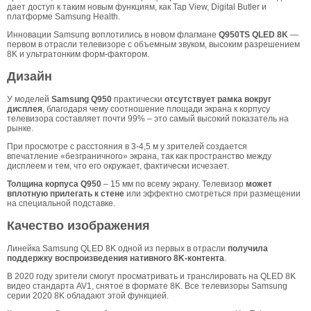
дает доступ к таким новым функциям, как Tap View, Digital Butler и
платформе Samsung Health.
Инновации Samsung воплотились в новом флагмане
Q950TS QLED 8K
—
первом в отрасли телевизоре с объемным звуком, высоким разрешением
8K и ультратонким форм-фактором.
Дизайн
У моделей
Samsung Q950
практически
отсутствует рамка вокруг
дисплея
, благодаря чему соотношение площади экрана к корпусу
телевизора составляет почти 99% – это самый высокий показатель на
рынке.
При просмотре с расстояния в 3-4,5 м у зрителей создается
впечатление «безграничного» экрана, так как пространство между
дисплеем и тем, что его окружает, фактически исчезает.
Толщина корпуса Q950
– 15 мм по всему экрану. Телевизор
может
вплотную прилегать к стене
или эффектно смотреться при размещении
на специальной подставке.
Качество изображения
Линейка Samsung QLED 8K одной из первых в отрасли
получила
поддержку воспроизведения нативного 8K-контента
.
В 2020 году зрители смогут просматривать и транслировать на QLED 8K
видео стандарта AV1, снятое в формате 8K. Все телевизоры Samsung
серии 2020 8K обладают этой функцией.