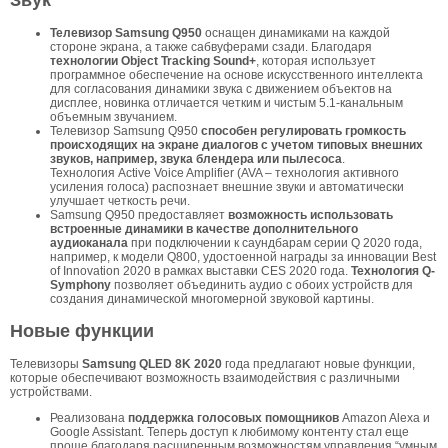
Телевизор Samsung Q950
оснащен динамиками на каждой
стороне экрана, а также сабвуферами сзади. Благодаря
технологии Object Tracking Sound+
, которая использует
программное обеспечение на основе искусственного интеллекта
для согласования динамики звука с движением объектов на
дисплее, новинка отличается четким и чистым 5.1-канальным
объемным звучанием.
Телевизор Samsung Q950
способен регулировать громкость
происходящих на экране диалогов с учетом типовых внешних
звуков, например, звука блендера или пылесоса
.
Технология Active Voice Amplifier (AVA – технология активного
усиления голоса) распознает внешние звуки и автоматически
улучшает четкость речи.
Samsung Q950 предоставляет
возможность использовать
встроенные динамики в качестве дополнительного
аудиоканала
при подключении к саундбарам серии Q 2020 года,
например, к модели Q800, удостоенной награды за инновации Best
of Innovation 2020 в рамках выставки CES 2020 года.
Технология Q-
Symphony
позволяет объединить аудио с обоих устройств для
создания динамической многомерной звуковой картины.
Новые функции
Телевизоры
Samsung QLED 8K 2020
года предлагают новые функции,
которые обеспечивают возможность взаимодействия с различными
устройствами.
Реализована
поддержка голосовых помощников
Amazon Alexa и
Google Assistant. Теперь доступ к любимому контенту стал еще
проще благодаря расширенным возможностям управления “умным