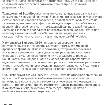
Кроме того, Samsung работает с партнерами, такими как YouTube, над
созданием новых способов потоковой трансляции в нативном
разрешении 8К.
Технология AI ScaleNet
обеспечивает качественную передачу за счет
оптимизации доступной пропускной способности сети. Она осуществляет
сжатие видео на стороне провайдера, а затем восстанавливает его на
телевизоре, что позволяет фактически вдвое сократить требования к
пропускной способности сети, необходимой для потоковой передачи.
Samsung Electronics продолжает работать с Amazon над этой функцией,
используя технологию AI ScaleNet как для передачи контента
стандартной четкости, так и в 4K для подписчиков Prime Video.
У телевизора Samsung Q950
применяются современные
полупроводниковые технологии Samsung, в том числе
мощный
процессор Quantum 8K
нового поколения, который обеспечивает
улучшенные возможности для увеличения разрешения контента
благодаря искусственному интеллекту и использует алгоритмы
машинного обучения для анализа и определения характеристик
отдельных пикселей. После этого алгоритм восстанавливает различные
элементы изображения для создания исключительно четкой картинки в
формате 8К, независимо от качества исходного изображения.
Q950 использует возможности ИИ, чтобы ничто не отвлекало зрителей от
просмотра. В то время как в обычных телевизорах датчики могут
регулировать яркость экрана только на основе внешнего освещения в
комнате,
технология Adaptive Picture учитывает распределение света
в конкретной сцене
, тем самым гарантируя неизменно четкое
изображение и высокую контрастность.
Звук