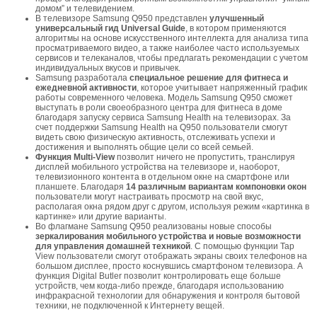
домом” и телевидением.
В телевизоре Samsung Q950 представлен
улучшенный
универсальный гид Universal Guide
, в котором применяются
алгоритмы на основе искусственного интеллекта для анализа типа
просматриваемого видео, а также наиболее часто используемых
сервисов и телеканалов, чтобы предлагать рекомендации с учетом
индивидуальных вкусов и привычек.
Samsung разработала
специальное решение для фитнеса и
ежедневной активности
, которое учитывает напряженный график
работы современного человека. Модель Samsung Q950 сможет
выступать в роли своеобразного центра для фитнеса в доме
благодаря запуску сервиса Samsung Health на телевизорах. За
счет поддержки Samsung Health на Q950 пользователи смогут
видеть свою физическую активность, отслеживать успехи и
достижения и выполнять общие цели со всей семьей.
Функция Multi-View
позволит ничего не пропустить, транслируя
дисплей мобильного устройства на телевизоре и, наоборот,
телевизионного контента в отдельном окне на смартфоне или
планшете. Благодаря
14 различным вариантам компоновки окон
пользователи могут настраивать просмотр на свой вкус,
располагая окна рядом друг с другом, используя режим «картинка в
картинке» или другие варианты.
Во флагмане Samsung Q950 реализованы новые способы
зеркалирования мобильного устройства и новые возможности
для управления домашней техникой
. С помощью функции Tap
View пользователи смогут отображать экраны своих телефонов на
большом дисплее, просто коснувшись смартфоном телевизора. А
функция Digital Butler позволит контролировать еще больше
устройств, чем когда-либо прежде, благодаря использованию
инфракрасной технологии для обнаружения и контроля бытовой
техники, не подключенной к Интернету вещей.