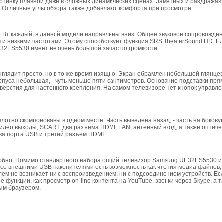
картинку плавной даже в сложных динамических сценах. Заметных и раздраж
. Отличные углы обзора также добавляют комфорта при просмотре.
5 Вт каждый, в данной модели направлены вниз. Общее звуковое сопровожде
 и низкими частотами. Этому способствует функция SRS TheaterSound HD. Е
32ES5530 имеет не очень большой запас по громкости.
лядит просто, но в то же время изящно. Экран обрамлен небольшой глянце
рпуса небольшая, - чуть меньше пяти сантиметров. Основание подставки пря
верстия для настенного крепления. На самом телевизоре нет кнопок управл
лотно скомпонованы в одном месте. Часть выведена назад, - часть на бокову
део выходы, SCART, два разъема HDMI, LAN, антенный вход, а также оптиче
ва порта USB и третий разъем HDMI.
обно. Помимо стандартного набора опций телевизор Samsung UE32ES5530 
со внешними USB накопителями есть возможность как чтения медиа файлов, -
ем не возникает ни с воспроизведением, ни с подсоединением устройств. Ес
е функции, как просмотр on-line контента на YouTube, звонки через Skype, а 
ым браузером.