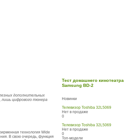
Тест домашнего кинотеатра
Samsung BD-2
олезных дополнительных
Новинки
й, лишь цифрового тюнера
Телевизор Toshiba 32L5069
Нет в продаже
0
Телевизор Toshiba 32L5069
Нет в продаже
фирменная технология Wide
0
ния. В свою очередь, функция
Топ-модели