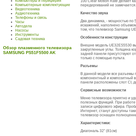
Компьютеры и периферия
100 Clear Motion Rate делает 
Компьютерные комплектующие
передергиваний не замечается
Видеотехника
Качество звука
Аудиотехника
Телефоны и связь
Два динамика, - мощностью по 
Часы
искажений, наполнено объемом
Автодела
том, что телевизор Samsung UE
Насосы
Инструменты
Особенности конструкции
Садовая техника
Внешне модель UE32ES5530 выг
Обзор плазменного телевизора
закругленные углы. Толщина ко
SAMSUNG PS51F5500 AK
задней панели присутствуют от
только с помощью пульта.
Разъемы
В данной модели все разъемы п
компонентный и композитный ви
панели расположены слот CI, д
Сервисные возможности
Меню телевизора приятно и уд
полезных функций. При работе 
записи цифрового эфира. Пробл
Интернет, станут доступны таки
телевизор оснащен полноценн
Характеристики:
Диагональ 32” (81см)