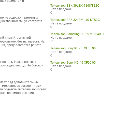
ающих размытий и
Телевизор BBK 39LEX-7168/TS2C
Нет в продаже
0
ние не содержит заметных
Телевизор BBK 32LEM-1071/TS2C
динственный минус состоит в
Нет в продаже
0
Телевизор Samsung UE 55 MU 6400 U
Нет в продаже
вой рамкой, имеющей
+1
моугольное, без излишеств. На
ения, предполагается работа
Телевизор Sony KD-55 XF85 96
Нет в продаже
0
ю панель. Назад смотрят
Телевизор Sony KD-49 XF90 05
ский аудио выход. На боковой
Нет в продаже
0
имеет ряд дополнительных
 медиаплеер встроен, так и
ли подключить телевизор к сети
также просмотр страниц, -