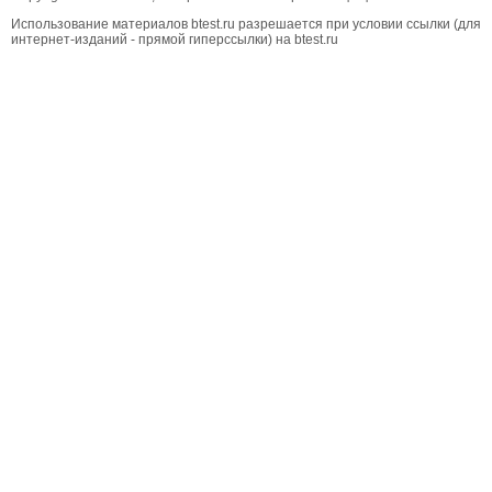
Использование материалов btest.ru разрешается при условии ссылки (для
интернет-изданий - прямой гиперссылки) на btest.ru