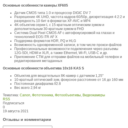
Основные особенности камеры XF605
Датчик CMOS типа 1.0 и процессор DIGIC DV 7
Разрешение 4K UHD, частота кадров 60/50p, дискретизация 4:2:2 и
разрядность 10 бит в форматах XF-AVC и MP4
4K-объектив серии L с 15-кратным оптическим зумом и
дополнительным 30-кратным зумом в FHD
Система Dual Pixel CMOS AF с автофокусировкой на глазах и
технологией EOS iTR AF X
Поддержка форматов HDR, PQ и HLG
Возможность одновременной записи, в том числе прокси-файлов
Профессиональные возможности подключения через разъемы
12G-SDI, HDMI и XLR, а также Ethernet, Wi-Fi, USB-C и др.
Приложение CTM для отправки файлов на мобильный телефон и
редактирования метаданных
Основные особенности объектива 10x16 KAS S
Объектив для вещательных 8K-камер с датчиком 1,25"
10-кратный оптический зум, фокусное расстояние от 16 до 160 мм
Постоянная диафрагма f/2.8
Вес всего 2,94 кг
Тематика:
Canon
,
Фототехника
,
Фотообъективы
,
Видеокамеры
RSS
Подписаться
0
19 августа 2021
Отзывы и комментарии