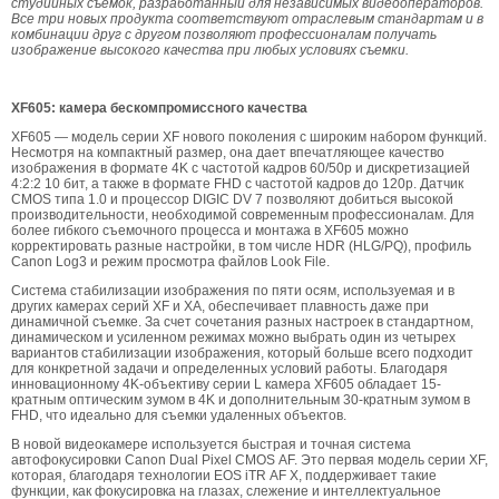
студийных съемок, разработанный для независимых видеооператоров.
Все три новых продукта соответствуют отраслевым стандартам и в
комбинации друг с другом позволяют профессионалам получать
изображение высокого качества при любых условиях съемки.
XF605: камера бескомпромиссного качества
XF605 — модель серии XF нового поколения с широким набором функций.
Несмотря на компактный размер, она дает впечатляющее качество
изображения в формате 4K с частотой кадров 60/50p и дискретизацией
4:2:2 10 бит, а также в формате FHD с частотой кадров до 120p. Датчик
CMOS типа 1.0 и процессор DIGIC DV 7 позволяют добиться высокой
производительности, необходимой современным профессионалам. Для
более гибкого съемочного процесса и монтажа в XF605 можно
корректировать разные настройки, в том числе HDR (HLG/PQ), профиль
Canon Log3 и режим просмотра файлов Look File.
Система стабилизации изображения по пяти осям, используемая и в
других камерах серий XF и XA, обеспечивает плавность даже при
динамичной съемке. За счет сочетания разных настроек в стандартном,
динамическом и усиленном режимах можно выбрать один из четырех
вариантов стабилизации изображения, который больше всего подходит
для конкретной задачи и определенных условий работы. Благодаря
инновационному 4K-объективу серии L камера XF605 обладает 15-
кратным оптическим зумом в 4K и дополнительным 30-кратным зумом в
FHD, что идеально для съемки удаленных объектов.
В новой видеокамере используется быстрая и точная система
автофокусировки Canon Dual Pixel CMOS AF. Это первая модель серии XF,
которая, благодаря технологии EOS iTR AF X, поддерживает такие
функции, как фокусировка на глазах, слежение и интеллектуальное