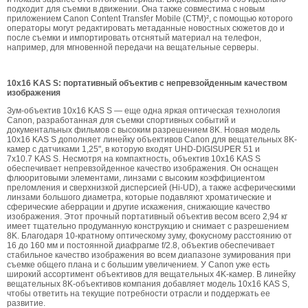
подходит для съемки в движении. Она также совместима с новым
приложением Canon Content Transfer Mobile (CTM)², с помощью которого
операторы могут редактировать метаданные новостных сюжетов до и
после съемки и импортировать отснятый материал на телефон,
например, для мгновенной передачи на вещательные серверы.
10x16 KAS S: портативный объектив с непревзойденным качеством
изображения
Зум-объектив 10x16 KAS S — еще одна яркая оптическая технология
Canon, разработанная для съемки спортивных событий и
документальных фильмов с высоким разрешением 8K. Новая модель
10x16 KAS S дополняет линейку объективов Canon для вещательных 8K-
камер с датчиками 1,25", в которую входят UHD-DIGISUPER 51 и
7x10.7 KAS S. Несмотря на компактность, объектив 10x16 KAS S
обеспечивает непревзойденное качество изображения. Он оснащен
флюоритовыми элементами, линзами с высоким коэффициентом
преломления и сверхнизкой дисперсией (Hi-UD), а также асферическими
линзами большого диаметра, которые подавляют хроматические и
сферические аберрации и другие искажения, снижающие качество
изображения. Этот прочный портативный объектив весом всего 2,94 кг
имеет тщательно продуманную конструкцию и снимает с разрешением
8K. Благодаря 10-кратному оптическому зуму, фокусному расстоянию от
16 до 160 мм и постоянной диафрагме f/2.8, объектив обеспечивает
стабильное качество изображения во всем диапазоне зумирования при
съемке общего плана и с большим увеличением. У Canon уже есть
широкий ассортимент объективов для вещательных 4K-камер. В линейку
вещательных 8K-объективов компания добавляет модель 10x16 KAS S,
чтобы ответить на текущие потребности отрасли и поддержать ее
развитие.