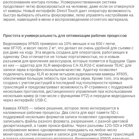
распознавание контура головы. Усовершенствованная система
продолжает четко фокусироваться на человеке, даже если он отвернулся
от камеры. Новый интерфейс Direct Touch дает оператору возможность
быстро выбирать объекты фокусировки, легко управлять настройками на
экране, навигацией в меню и воспроизведением отснятого материала.
Простота и универсальность для оптимизации рабочих процессов
Видеокамера XF605 примерно на 10% меньше и на 600 г легче,
чем XF705, и весит около 2 кг¹, что делает ее очень удобной для съемки с
рук даже на ходу. Эта модель создана для операторов, работающих в
одиночку. Она отличается не только портативностью, но и новым
разъемом для крепления аксессуаров, которые появятся в будущем. Один
из них — адаптер для XLR-микрофона CA-XLR2d-C компании TEAC для
записи звука в профессиональном качестве. Адаптер позволяет
подключать входы XLR ко всем четырем аудиоканалам камеры XF605,
обеспечивая большую гибкость при записи звука. Кроме того, эта модель
создана с учетом растущей в последний год популярности прямых
трансляций и предусматривает возможность IP-стриминга с поддержкой
нескольких протоколов, дистанционного управления при использовании
нескольких камер (в том числе с функциями PTZ) и передачи видеоданных
через интерфейс USB-С.
Камера XF605 — гибкое решение, которое легко интегрируется в
налаженные рабочие процессы. Два слота для карт памяти SD с
поддержкой нескольких форматов записи позволяют одновременно
записывать файлы разного формата, разрешения, с разной цветовой
дискретизацией, а также прокси-файлы. Через разъемы 12G-SDI и HDMI
изображение можно одновременно передавать на любое число
мониторов, систем вещания и записи для поддержки прямых трансляций
и показа заранее отснятого материала. Видеокамера XF605 идеально