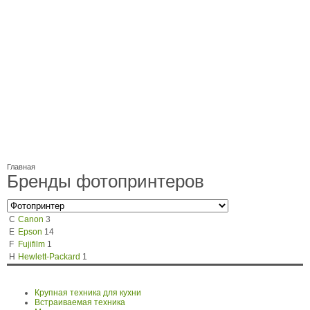
Главная
Бренды фотопринтеров
C
Canon
3
E
Epson
14
F
Fujifilm
1
H
Hewlett-Packard
1
Крупная техника для кухни
Встраиваемая техника