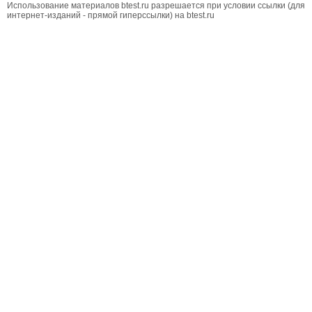
Использование материалов btest.ru разрешается при условии ссылки (для
интернет-изданий - прямой гиперссылки) на btest.ru