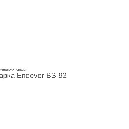
лендер-суповарки
арка Endever BS-92