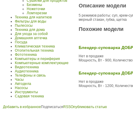
Сушилки для продуктов
Описание модели
Безмены
Ножеточки
Ломтерезки
5 режимов работы: суп, крем-су
Техника для напитков
мерный стакан, губка, щетка
Фильтры для воды
Пылесосы
Похожие модели
Техника для дома
Для ухода за собой
Домашняя аптечка
Посуда
Климатическая техника
Блендер-суповарка ДОБ
Отопительная техника
Фототехника
Нет в продаже
Компьютеры и периферия
Мощность, Вт - 900, Количество
Компьютерные комплектующие
Видеотехника
Аудиотехника
Блендер-суповарка ДОБ
Телефоны и связь
Часы
Нет в продаже
Автодела
Мощность, Вт - 1200, Количеств
Насосы
Инструменты
Садовая техника
Добавить в избранное
Подписаться
RSS
Опубликовать статью