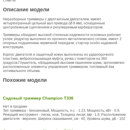
Советы
Описание модели
Неразборные триммеры с двухтактным двигателем, имеют
четырехгранный цельный вал привода (Ø 8 мм), оснащенные
центробежным сцеплением и регулируемым карбюратором.
Триммеры обладают высокой степенью надежности основных рабочих
узлов: редуктор выполнен из прочного металлического сплава, имеет 2
опорных подшипника червячной передачи; стартер особо надежной
конструкции.
Корпус двигателя и защитный кожух выполнены из ударопрочного
пластика, вибропогашающая муфта, ручка с повотором на 360
градусов.Глушитель, обладающий высоким гашением шума, эргономично
расположенные элементы управления триммером, топливный бак
оптимального объема.
Похожие модели
Садовый триммер Champion T336
Нет в продаже
Тип триммера - бензиновый, Мощность, л.с. - 1.23, Мощность, кВт - 0.9,
Режущий инструмент - леска, нож, Толщина лески, мм - 1.6, Расположение
двигателя - верхнее, Ширина скашивания, см - 40, Уровень шума, дБ - 102