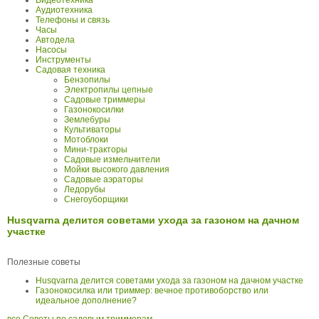
Видеотехника
Аудиотехника
Телефоны и связь
Часы
Автодела
Насосы
Инструменты
Садовая техника
Бензопилы
Электропилы цепные
Садовые триммеры
Газонокосилки
Землебуры
Культиваторы
Мотоблоки
Мини-тракторы
Садовые измельчители
Мойки высокого давления
Садовые аэраторы
Ледорубы
Снегоуборщики
Husqvarna делится советами ухода за газоном на дачном
участке
Полезные советы
Husqvarna делится советами ухода за газоном на дачном участке
Газонокосилка или триммер: вечное противоборство или
идеальное дополнение?