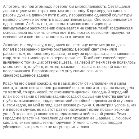
А потому, что при этом кадр потерял бы многоплановость. Светящаяся
дорога к цели может трактоваться по-разному. К примеру, как символ
работы духа на длинном пути к Богу. Изображение одинокой скульптуры
намного сложнее включить в ассоциативные ряды. Оно воспринимается
однозначно. Любопытно, что симметричная композиция при
внимательном рассмотрении оказывается не совсем такой: графическая
основа левой половины снимка почти полностью повторяет правую, но
освещение и цвет половинок сильно отличаются.
Закончив съемку внизу, я поднялся по лестнице всего метра на два и
попал в совершенно другую обстановку. Верхний свет сменился
рассеянным, по-прежнему правым, но внутри пространства, попавшего в
кадр, этот свет многократно переотражался. Такой свет способствует
выявлению тончайших оттенков цвета. На левой от меня стене появилось
много синего, голубого, желтого, красного — назвать ее серой язык не
поворачивался. В правом верхнем углу снимка возникло
свежеокрашенное здание.
Красили его одной краской, но в зависимости от направления и силы
света, а также цвета переотражавшей поверхности эта краска выглядела
то желтой, то оранжевой, то грязновато-красной. Холодный передний
план в сочетании с теплым задним создают ощущение буйства цвета и
глубины композиции, поддерживаемой линейной перспективой ступенек.
В этом кадре, на мой взгляд, цвет важнее рисунка. Симметрия условна, как
и в первом случае, но на этот раз ее разрушает яркий правый верхний
угол. Эта лестница является продолжением небольшой улочки Рима.
Городские власти не пожалели денег и украсили ее шарами. С любовью
сделаны витые кронштейны поручней. У меня сл ожилось твердое
убеждение, что римляне не могут строить плохо.