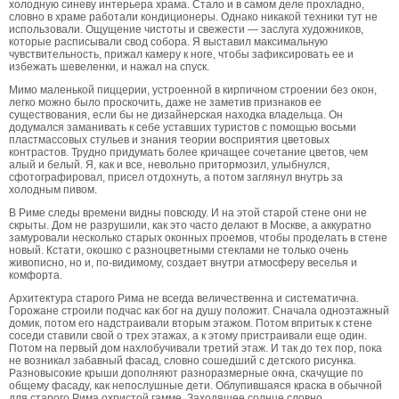
холодную синеву интерьера храма. Стало и в самом деле прохладно,
словно в храме работали кондиционеры. Однако никакой техники тут не
использовали. Ощущение чистоты и свежести — заслуга художников,
которые расписывали свод собора. Я выставил максимальную
чувствительность, прижал камеру к ноге, чтобы зафиксировать ее и
избежать шевеленки, и нажал на спуск.
Мимо маленькой пиццерии, устроенной в кирпичном строении без окон,
легко можно было проскочить, даже не заметив признаков ее
существования, если бы не дизайнерская находка владельца. Он
додумался заманивать к себе уставших туристов с помощью восьми
пластмассовых стульев и знания теории восприятия цветовых
контрастов. Трудно придумать более кричащее сочетание цветов, чем
алый и белый. Я, как и все, невольно притормозил, улыбнулся,
сфотографировал, присел отдохнуть, а потом заглянул внутрь за
холодным пивом.
В Риме следы времени видны повсюду. И на этой старой стене они не
скрыты. Дом не разрушили, как это часто делают в Москве, а аккуратно
замуровали несколько старых оконных проемов, чтобы проделать в стене
новый. Кстати, окошко с разноцветными стеклами не только очень
живописно, но и, по-видимому, создает внутри атмосферу веселья и
комфорта.
Архитектура старого Рима не всегда величественна и систематична.
Горожане строили подчас как бог на душу положит. Сначала одноэтажный
домик, потом его надстраивали вторым этажом. Потом впритык к стене
соседи ставили свой о трех этажах, а к этому пристраивали еще один.
Потом на первый дом нахлобучивали третий этаж. И так до тех пор, пока
не возникал забавный фасад, словно сошедший с детского рисунка.
Разновысокие крыши дополняют разноразмерные окна, скачущие по
общему фасаду, как непослушные дети. Облупившаяся краска в обычной
для старого Рима охристой гамме. Заходящее солнце словно