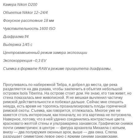
Камера Nikon D200
Объектив Nikkor 12–24/4
Фокусное расстояние 18 мм
Чувствительность 1600 ISO
Диафрагма f/4
Выдержка 1/45 с
Центровзвешенный режим замера экспозиции
Экспокоррекция –0,3 EV
Съемка в формате RAW в режиме приоритета диафрагмы.
Прогуливаясь по набережной Тибра, я добрел до места, где река
разделяется на два рукава, чтобы заключить в объятия небольшой
островок Isola Tiberina. На острове стоит дом. Не знаю, кто там живет, но
стена показалась мне живописной. Я не мешкая вычленил частичку
римской действительности и побежал дальше. Сейчас мне спешить
некуда, есть время не торопясь проанализировать плоды горячечной
римской охоты. Съемка, как говорится, отлежалась. Многое уже не
кажется столь интересным, как поначалу, но эта картинка не потускнела.
Наверное, потому, что в ней удачно соединились контрастные цвета
красновато-желтой стены и ультрамарина занавесок. Графически снимок
почти симметричен: в центре — фигура архангела Михаила с копьем,
внизу — два полукружия оконных арок, выше — два окна. Слегка
разрушает симметрию левое окно с яркими синими занавесками,