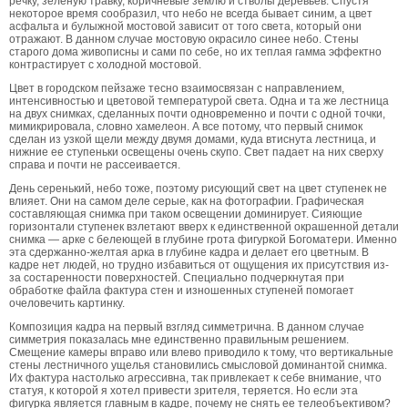
речку, зеленую травку, коричневые землю и стволы деревьев. Спустя
некоторое время сообразил, что небо не всегда бывает синим, а цвет
асфальта и булыжной мостовой зависит от того света, который они
отражают. В данном случае мостовую окрасило синее небо. Стены
старого дома живописны и сами по себе, но их теплая гамма эффектно
контрастирует с холодной мостовой.
Цвет в городском пейзаже тесно взаимосвязан с направлением,
интенсивностью и цветовой температурой света. Одна и та же лестница
на двух снимках, сделанных почти одновременно и почти с одной точки,
мимикрировала, словно хамелеон. А все потому, что первый снимок
сделан из узкой щели между двумя домами, куда втиснута лестница, и
нижние ее ступеньки освещены очень скупо. Свет падает на них сверху
справа и почти не рассеивается.
День серенький, небо тоже, поэтому рисующий свет на цвет ступенек не
влияет. Они на самом деле серые, как на фотографии. Графическая
составляющая снимка при таком освещении доминирует. Сияющие
горизонтали ступенек взлетают вверх к единственной окрашенной детали
снимка — арке с белеющей в глубине грота фигуркой Богоматери. Именно
эта сдержанно-желтая арка в глубине кадра и делает его цветным. В
кадре нет людей, но трудно избавиться от ощущения их присутствия из-
за состаренности поверхностей. Специально подчеркнутая при
обработке файла фактура стен и изношенных ступеней помогает
очеловечить картинку.
Композиция кадра на первый взгляд симметрична. В данном случае
симметрия показалась мне единственно правильным решением.
Смещение камеры вправо или влево приводило к тому, что вертикальные
стены лестничного ущелья становились смысловой доминантой снимка.
Их фактура настолько агрессивна, так привлекает к себе внимание, что
статуя, к которой я хотел привести зрителя, теряется. Но если эта
фигурка является главным в кадре, почему не снять ее телеобъективом?