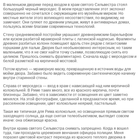
В маленьком дворике перед входом в храм святого Сильвестра стоял
большущий черный мерседес. В моем представлении этот экспонат
совершенно не сочетался с окружающим его музейным мирком. Но
местные жители этого вопиющего несоответствия, по-видимому, не
замечают. Они гуляют по древним улицам, живут в антикварных домах,
пользуясь всеми благами современных технологий.
Стену средневековой постройки украшают древнеримским барельефом
или куском разбитой мраморной плиты с латинской надписью. Фрагменты
древних разбитых колонн помещают вдоль стен рядом с гигантскими
горшками для пальм. Дворик был необыкновенно интересным, но таким
маленьким, что я не смог найти точку съемки, позволяющую снять его
целиком. Пришлось снимать фрагментарно. Сначала кадр с мерседесом и
белой разметкой на кирпичной мостовой.
Потом крупно — мраморную маску, превращенную в источник воды для
мойки двора. Забавно было видеть современную сантехническую начинку
внутри старинной стены.
Справа от мерседеса — вход в храм с нависающей над ним кирпичной
колокольней. В Риме таких много, все из красного кирпича, почти
близнецы. Забавно, что в зависимости от освещения их цвет заметно
менялся. На этой фотографии, сделанной в предзакатное время, но при
рассеянном освещении, цвет колокольни неяркий, пастельный.
Такая же типичная для Рима колокольня, но освещенная прямым светом
заходящего солнца, да еще снятая телеобъективом, выглядит совсем
иначе: она обжигающе красна.
Внутри храма святого Сильвестра снимать запрещено. Когда я вошел
туда, там проходила церемония венчания офицера полиции. Меня
поразил цветовой контраст перехода из красного теплого дворика в