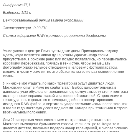
Диафрагма f/7,1
Выдержка 1/15 с
Центровзвешенный режим замера экспозиции
Экспокоррекция –0,33 EV
Съемка в формате RAW в режиме приоритета диафрагмы.
Узкие улочки в центре Рима пусты даже днем. Приходилось подолгу
ждать, когда появится живая душа, чтобы украсить кадр своим
присутствием. Прохожие рано или поздно появлялись, но передвигались
короткими перебежками, прячась в тени стен, чтобы не мешать
фотографу. Уважительное отношение к человеку с фотоаппаратом,
видимо, в крови у римлян, но это обстоятельство не раз осложняло мне
жизнь.
Я никак не мог угадать, по какой траектории будут двигаться люди.
Московский опыт в Риме не срабатывал. Выбор широкоугольника в
данном случае обусловлен желанием подчеркнуть высоту стен и контраст
освещенности верхних этажей и затененной мостовой. С провалами в
тенях удалось справиться с помощью двойного конвертирования
исходного RAW-файла, а вертикали упараллелились сами после того, как
я ввел в кадр мостовую у себя под ногами. Камера при этом была в строго
вертикальном положении.
Дом 21 заворожил меня сочетанием контрастных цветных пятен.
Мостовая вымощена булыжником совсем не синего цвета. Когда-то в
далеком детстве, получив в подарок набор карандашей, я рисовал синюю