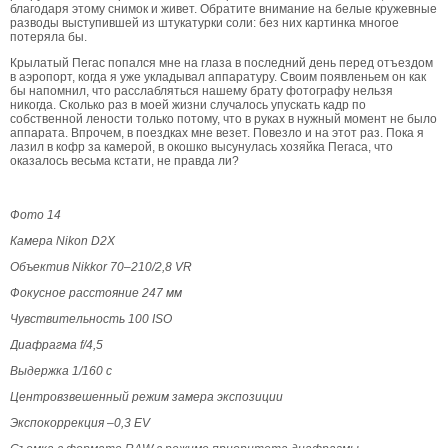
благодаря этому снимок и живет. Обратите внимание на белые кружевные
разводы выступившей из штукатурки соли: без них картинка многое
потеряла бы.
Крылатый Пегас попался мне на глаза в последний день перед отъездом
в аэропорт, когда я уже укладывал аппаратуру. Своим появленьем он как
бы напомнил, что расслабляться нашему брату фотографу нельзя
никогда. Сколько раз в моей жизни случалось упускать кадр по
собственной лености только потому, что в руках в нужный момент не было
аппарата. Впрочем, в поездках мне везет. Повезло и на этот раз. Пока я
лазил в кофр за камерой, в окошко высунулась хозяйка Пегаса, что
оказалось весьма кстати, не правда ли?
Фото 14
Камера Nikon D2X
Объектив Nikkor 70–210/2,8 VR
Фокусное расстояние 247 мм
Чувствительность 100 ISO
Диафрагма f/4,5
Выдержка 1/160 с
Центровзвешенный режим замера экспозиции
Экспокоррекция –0,3 EV