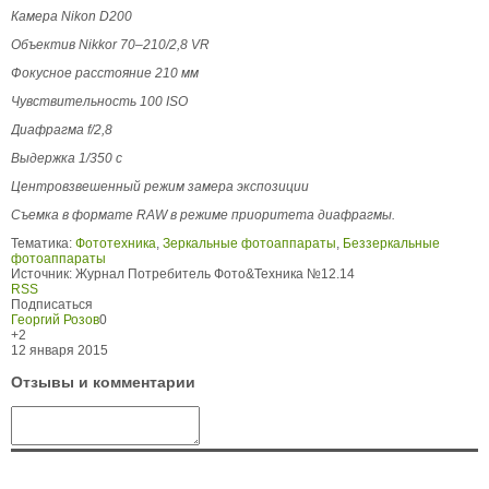
Камера Nikon D200
Объектив Nikkor 70–210/2,8 VR
Фокусное расстояние 210 мм
Чувствительность 100 ISO
Диафрагма f/2,8
Выдержка 1/350 с
Центровзвешенный режим замера экспозиции
Съемка в формате RAW в режиме приоритета диафрагмы.
Тематика:
Фототехника
,
Зеркальные фотоаппараты
,
Беззеркальные
фотоаппараты
Источник:
Журнал Потребитель Фото&Техника №12.14
RSS
Подписаться
Георгий Розов
0
+2
12 января 2015
Отзывы и комментарии