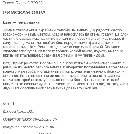
Текст: Георгий РОЗОВ
РИМСКАЯ ОХРА
Цвет — тема снимка
Дома в старом Риме окрашены теплым, вызывающим радость желто-
красно-коричневым цветом. Краска наносилась на стены годами. Ее слои
частично смывались, частично пачкались, поверх наносились новые. В
силу этого дома стали необычайно породистыми, фактурными и очень
живописными. Цвет Рима стал для меня еще одной темой. Большое
удовольствие купаться в его колористической гамме, изучать бытовые
привычки итальянцев, сравнивая с тем, к чему привык дома
Вот, к примеру, фото. Все умильно в этом кадре: и живописная иконка в
рамочке из белого лепного багета, и аккуратно покрашенная в тон стены
водосточная труба, и старинный литой кронштейн уличного фонаря, и
стираное белье прямо над дверью ресторанчика, и розовая сумочка,
капли с которой готовы упасть на головы беззаботных посетителей…
Какие-то особенные чувства переполняли меня. Наверное, потому, что в
двух шагах отсюда высилась махина древнего Колизея.
Фото 1
Камера Nikon D2Х
Объектив Nikkor 70–210/2,8 VR
Фокусное расстояние 105 мм