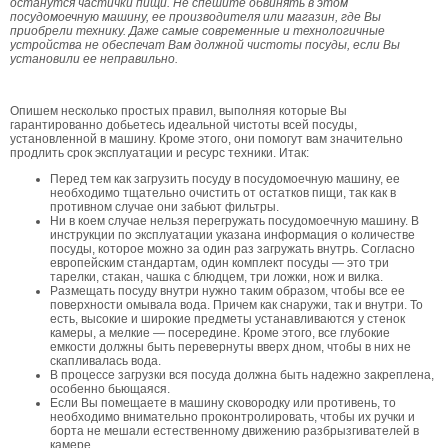
останутся частички пищи. Не спешите обвинять в этом
посудомоечную машину, ее производителя или магазин, где Вы
приобрели технику. Даже самые современные и технологичные
устройства не обеспечат Вам должной чистоты посуды, если Вы
установили ее неправильно.
Опишем несколько простых правил, выполняя которые Вы
гарантированно добьетесь идеальной чистоты всей посуды,
установленной в машину. Кроме этого, они помогут вам значительно
продлить срок эксплуатации и ресурс техники. Итак:
Перед тем как загрузить посуду в посудомоечную машину, ее
необходимо тщательно очистить от остатков пищи, так как в
противном случае они забьют фильтры.
Ни в коем случае нельзя перегружать посудомоечную машину. В
инструкции по эксплуатации указана информация о количестве
посуды, которое можно за один раз загружать внутрь. Согласно
европейским стандартам, один комплект посуды — это три
тарелки, стакан, чашка с блюдцем, три ложки, нож и вилка.
Размещать посуду внутри нужно таким образом, чтобы все ее
поверхности омывала вода. Причем как снаружи, так и внутри. То
есть, высокие и широкие предметы устанавливаются у стенок
камеры, а мелкие — посередине. Кроме этого, все глубокие
емкости должны быть перевернуты вверх дном, чтобы в них не
скапливалась вода.
В процессе загрузки вся посуда должна быть надежно закреплена,
особенно бьющаяся.
Если Вы помещаете в машину сковородку или противень, то
необходимо внимательно проконтролировать, чтобы их ручки и
борта не мешали естественному движению разбрызгивателей в
камере.