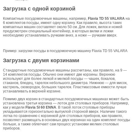
Загрузка с одной корзиной
Компактные посудомоечные машины, например,
Flavia
TD 55 VALARA
на
6 комплектов посуды, имеют одну корзину. Как правило, высота таких
компактных машин составляет около 50 см. Для ложек, вилок и ножей
предусмотрен специальный контейнер, в которых вилки и ложки
необходимо устанавливать ручками вниз, а ножи — ручками вверх.
Пример: загрузки посуды в посудомоечную машину Flavia TD 55 VALARA
Загрузка с двумя корзинами
Стандартные посудомоечные машины рассчитаны, как правило, на 9 —
14 комплектов посуды. Обычно они имеют две корзины. Верхнюю
используют для более легкой и мелкой посуды — чашек, бокалов,
стаканов, блюдец, тарелок небольшого диаметра. Нижнюю — для мисок,
кастрюль, сковородок, больших тарелок. Пластмассовые емкости лучше
устанавливать в верхней корзине.
Помимо двух корзин в стандартных посудомоечных машинах может быть
установлена третья корзина — лоток для столовых приборов. Например,
как у модели
Flavia SI 60 ENNA
. В такой лоток столовые приборы
укладываются горизонтально выпуклой стороной вверх. Наличие такого
лотка по сравнению с корзинкой для столовых приборов, как правило,
позволяет размещать в основных двух корзинах на один комплект посуды
больше, а также облегчает сам процесс установки мелких столовых
приборов.