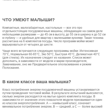
ЧТО УМЕЮТ МАЛЫШИ?
Компактные, малогабаритные, настольные — все это про
отдельностоящие посудомоечные машины, обладающие на самом деле
небольшими размерами — до 45 см в высоту, до 55 см в ширину и до 52 см
в глубину — и удобные для квартир с маленькими кухнями. Такая техника
рассчитана на 6 комплектов посуды. Число программ мойки может
варьироваться от четырех до шести.
Чаще всего встречаются следующие программы мойки: Интенсивная
70°C, Нормальная 60-65°C, Эко 50°C, Быстрая 45°C, Деликатная 40°C
(для стекла). Их назначение следует из названия. Список может
дополнить, в зависимости от модели и марки производителя,
Замачивание, оно же Предварительное ополаскивание и режим
Полоскание.
В каком классе ваша малышка?
Класс потребления энергии посудомоечной машины устанавливается
путем проведения тестовой мойки. В результате испытаний выясняется,
сколько энергии расходуется на мытье одного комплекта посуды. В
зависимости от значения этого показателя модели присваивается один
из классов энергопотребления. А — наивысший класс, означает
минимальное потребление энергии, В — средний, а С — более высокий