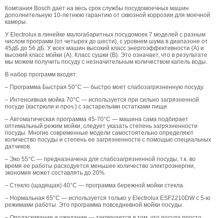
Компания Bosch дает на весь срок службы посудомоечных машин
дополнительную 10-летнюю гарантию от сквозной коррозии для моечной
камеры.
У Electrolux в линейке малогабаритных посудомоек 7 моделей с разным
числом программ (от четырех до шести), с уровнем шума в диапазоне от
45дБ до 56 дБ. У всех машин высокий класс энергоэффективности (А) и
высокий класс мойки (А). Класс сушки (В). Это означает, что в результате
мы можем получить посуду с незначительным количеством капель воды.
В набор программ входят:
– Программа Быстрая 50°С — быстро моет слабозагрязненную посуду.
– Интенсивная мойка 70°C — используется при сильно загрязненной
посуде (кастрюли и проч.) с застарелыми остатками пищи.
– Автоматическая программа 45-70°C — машина сама подбирает
оптимальный режим мойки, следует указать степень загрязненности
посуды. Многие современные модели самостоятельно определяют
количество посуды и степень ее загрязненности с помощью специальных
датчиков.
– Эко 55°C — предназначена для слабозагрязненной посуды, т.к. во
время ее работы расходуется меньшее количество электроэнергии,
экономия может составлять до 20%.
– Стекло (щадящая) 40°С — программа бережной мойки стекла.
– Нормальная 65°C — используется только у Electrolux ESF2210DW с 5-ю
режимами работы. Это программа повседневной мойки посуды.
– Ополаскивание и ожидание — заключается в том, что посуда просто