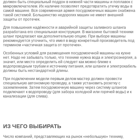
должен быть специальный поддон в нижней части машины и поплавок с
микровключателем. Их наличие позволяет предотвратить утечку воды в
самой машине. Вся современная армия посудомоечных машин снабжена
такой системой. Большинство недорогих машин не имеет внешней
защиты от протечек.
Для повышения надёжности и аварийной защиты заливного шланга
разработана его специальная конструкция. В магазине бытовой техники
шланг предлагают как дополнительную опцию. При выборе машины
рекомендуется уточнить, что имел в виду конкретный производитель под
термином «частичная защита от протечек».
Особенных условий для размещения посудомоечной машины на кухне
нет. Надо не забывать только, что технике нужна вода и электроэнергия, а
значит, или место определить ей следует как можно ближе к
водопроводным трубам и источнику питания, или шланги и электрокабель
должны быть нестандартной длины.
При подключении модели первым делом мастер должен провести
специальную автономную проводку, а также установить розетку с
заземлением. Затем посудомоечную машину через систему шлангов
подключают к водопроводу (для забора холодной или горячей воды) и к
канализации (для слива).
ИЗ ЧЕГО ВЫБИРАТЬ
Число компаний, представляющих на рынок «небольшую» технику,