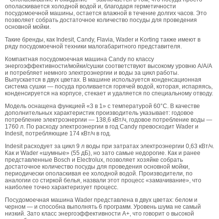
ополаскивается холодной водой и, благодаря герметичности
посудомоечной машины, остается влажной в течение долгих часов. Это
позволяет собрать достаточное количество посуды для проведения
основной мойки.
Такие бренды, как Indesit, Candy, Flavia, Wader и Korting также имеют в
ряду посудомоечной техники малогабаритного представителя.
Компактная посудомоечная машина Candy по классу
энергоэффективности/мойки/сушки соответствуют высокому уровню А/А/А
и потребляет немного электроэнергии и воды за цикл работы.
Выпускается в двух цветах. В машине используется конденсационная
система сушки — посуда проливается горячей водой, которая, испаряясь,
конденсируется на корпусе, стекает и удаляется по специальному отводу.
Модель оснащена функцией «3 в 1» с температурой 60°C. В качестве
дополнительных характеристик производитель указывает: годовое
потребление электроэнергии — 138,6 кВт/ч, годовое потребление воды —
1760 л. По расходу электроэнергии в год Candy превосходит Wader и
Indesit, потребляющие 174 кВт/ч в год.
Indesit расходует за цикл 9 л воды при затратах электроэнергии 0,63 кВт/ч.
Как и Wader «шумные» (55 дБ), но зато самые недорогие. Как и ранее
представленные Bosch и Electrolux, позволяет хозяйке собрать
достаточное количество посуды для проведения основной мойки,
периодически ополаскивая ее холодной водой. Производители, по
аналогии со стиркой белья, назвали этот процесс «замачивание», что
наиболее точно характеризует процесс.
Посудомоечная машина Wader представлена в двух цветах: белом и
черном — и способна выполнять 6 программ. Уровень шума не самый
низкий. Зато класс энергоэффективности А+, что говорит о высокой