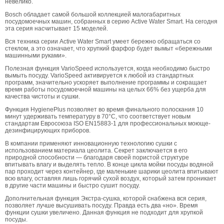
невелико.
Bosch обладает самой большой коллекцией малогабаритных
посудомоечных машин, собранных в серию Active Water Smart. На сегодня
эта серия насчитывает 15 моделей.
Вся техника серии Active Water Smart умеет бережно обращаться со
стеклом, а это означает, что хрупкий фарфор будет вымыт «бережными
машинными руками».
Полезная функция VarioSpeed используется, когда необходимо быстро
вымыть посуду. VarioSpeed активируется к любой из стандартных
программ, значительно ускоряет выполнение программы и сокращает
время работы посудомоечной машины на целых 66% без ущерба для
качества чистоты и сушки.
Функция HygienePlus позволяет во время финального полоскания 10
минут удерживать температуру в 70°C, что соответствует новым
стандартам Евросоюза ISO EN15883-1 для профессиональных моюще-
дезинфицирующих приборов.
В компании применяют инновационную технологию сушки с
использованием материала цеолита. Секрет заключается в его
природной способности — благодаря своей пористой структуре
впитывать влагу и выделять тепло. В конце цикла мойки посуды водяной
пар проходит через контейнер, где маленькие шарики цеолита впитывают
всю влагу, оставляя лишь горячий сухой воздух, который затем проникает
в другие части машины и быстро сушит посуду.
Дополнительная функция Экстра-сушка, которой снабжена вся серия,
позволяет лучше высушивать посуду. Правда есть два «но». Время
функции сушки увеличено. Данная функция не подходит для хрупкой
посуды.