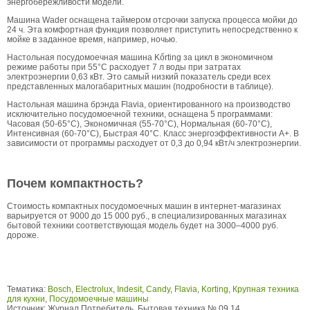
энергобережливости модели.
Машина Wader оснащена таймером отсрочки запуска процесса мойки до
24 ч. Эта комфортная функция позволяет приступить непосредственно к
мойке в заданное время, например, ночью.
Настольная посудомоечная машина Kőrting за цикл в экономичном
режиме работы при 55°C расходует 7 л воды при затратах
электроэнергии 0,63 кВт. Это самый низкий показатель среди всех
представленных малогабаритных машин (подробности в таблице).
Настольная машина брэнда Flavia, ориентированного на производство
исключительно посудомоечной техники, оснащена 5 программами:
Часовая (50-65°C), Экономичная (55-70°C), Нормальная (60-70°C),
Интенсивная (60-70°C), Быстрая 40°C. Класс энергоэффективности А+. В
зависимости от программы расходует от 0,3 до 0,94 кВт/ч электроэнергии.
Почем компактность?
Стоимость компактных посудомоечных машин в интернет-магазинах
варьируется от 9000 до 15 000 руб., в специализированных магазинах
бытовой техники соответствующая модель будет на 3000–4000 руб.
дороже.
Тематика:
Bosch
,
Electrolux
,
Indesit
,
Candy
,
Flavia
,
Korting
,
Крупная техника
для кухни
,
Посудомоечные машины
Источник:
Журнал Потребитель. Бытовая техника № 09.14