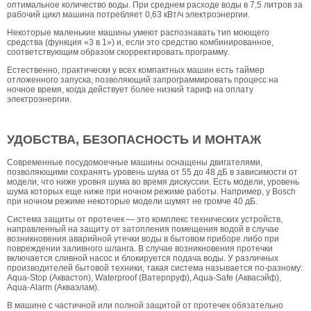
оптимальное количество воды. При среднем расходе воды в 7,5 литров за
рабочий цикл машина потребляет 0,63 кВт/ч электроэнергии.
Некоторые маленькие машины умеют распознавать тип моющего
средства (функция «3 в 1») и, если это средство комбинированное,
соответствующим образом скорректировать программу.
Естественно, практически у всех компактных машин есть таймер
отложенного запуска, позволяющий запрограммировать процесс на
ночное время, когда действует более низкий тариф на оплату
электроэнергии.
УДОБСТВА, БЕЗОПАСНОСТЬ И МОНТАЖ
Современные посудомоечные машины оснащены двигателями,
позволяющими сохранять уровень шума от 55 до 48 дБ в зависимости от
модели, что ниже уровня шума во время дискуссии. Есть модели, уровень
шума которых еще ниже при ночном режиме работы. Например, у Bosch
при ночном режиме некоторые модели шумят не громче 40 дБ.
Система защиты от протечек — это комплекс технических устройств,
направленный на защиту от затопления помещения водой в случае
возникновения аварийной утечки воды в бытовом приборе либо при
повреждении заливного шланга. В случае возникновения протечки
включается сливной насос и блокируется подача воды. У различных
производителей бытовой техники, такая система называется по-разному:
Aqua-Stop (Аквастоп), Waterproof (Ватерпруф), Aqua-Safe (Аквасэйф),
Aqua-Alarm (Акваэлам).
В машине с частичной или полной защитой от протечек обязательно