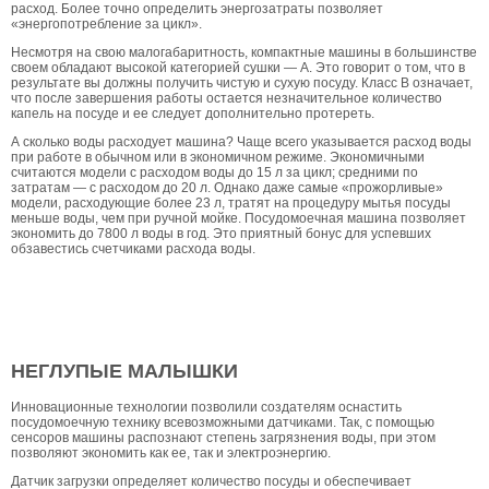
расход. Более точно определить энергозатраты позволяет
«энергопотребление за цикл».
Несмотря на свою малогабаритность, компактные машины в большинстве
своем обладают высокой категорией сушки — А. Это говорит о том, что в
результате вы должны получить чистую и сухую посуду. Класс В означает,
что после завершения работы остается незначительное количество
капель на посуде и ее следует дополнительно протереть.
А сколько воды расходует машина? Чаще всего указывается расход воды
при работе в обычном или в экономичном режиме. Экономичными
считаются модели с расходом воды до 15 л за цикл; средними по
затратам — с расходом до 20 л. Однако даже самые «прожорливые»
модели, расходующие более 23 л, тратят на процедуру мытья посуды
меньше воды, чем при ручной мойке. Посудомоечная машина позволяет
экономить до 7800 л воды в год. Это приятный бонус для успевших
обзавестись счетчиками расхода воды.
НЕГЛУПЫЕ МАЛЫШКИ
Инновационные технологии позволили создателям оснастить
посудомоечную технику всевозможными датчиками. Так, с помощью
сенсоров машины распознают степень загрязнения воды, при этом
позволяют экономить как ее, так и электроэнергию.
Датчик загрузки определяет количество посуды и обеспечивает