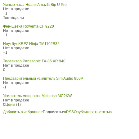
Умные часы Huami Amazfit Bip U Pro
Нет в продаже
+1
Топ-модели
Фен-щетка Rowenta CF 9220
Нет в продаже
+1
Ноутбук KREZ Ninja TM1102B32
Нет в продаже
+1
Телевизор Panasonic TX-85 XR 940
Нет в продаже
0
Предварительный усилитель Sim Audio 850P
Нет в продаже
-1
Усилитель мощности McIntosh MC2KW
Нет в продаже
0
Цены (1)
Добавить в избранное
Подписаться
RSS
Опубликовать статью