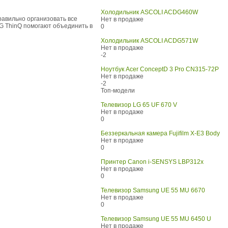
Холодильник ASCOLI ACDG460W
правильно организовать все
Нет в продаже
G ThinQ помогают объединить в
0
Холодильник ASCOLI ACDG571W
Нет в продаже
-2
Ноутбук Acer ConceptD 3 Pro CN315-72P
Нет в продаже
-2
Топ-модели
Телевизор LG 65 UF 670 V
Нет в продаже
0
Беззеркальная камера Fujifilm X-E3 Body
Нет в продаже
0
Принтер Canon i-SENSYS LBP312x
Нет в продаже
0
Телевизор Samsung UE 55 MU 6670
Нет в продаже
0
Телевизор Samsung UE 55 MU 6450 U
Нет в продаже