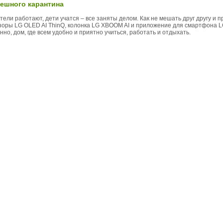
пешного карантина
тели работают, дети учатся – все заняты делом. Как не мешать друг другу и 
зоры LG OLED AI ThinQ, колонка LG XBOOM AI и приложение для смартфона L
нно, дом, где всем удобно и приятно учиться, работать и отдыхать.