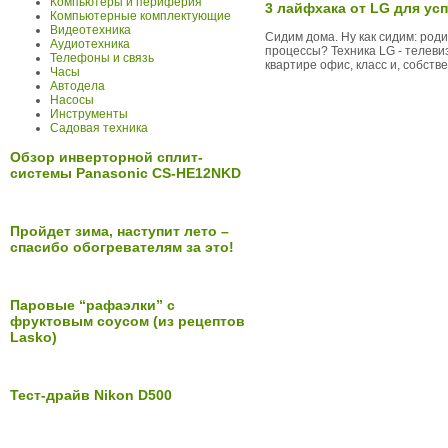
Компьютеры и периферия
3 лайфхака от LG для ус
Компьютерные комплектующие
Видеотехника
Сидим дома. Ну как сидим: роди
Аудиотехника
процессы? Техника LG - телеви
Телефоны и связь
квартире офис, класс и, собстве
Часы
Автодела
Насосы
Инструменты
Садовая техника
Обзор инверторной сплит-
системы Panasonic CS-HE12NKD
Пройдет зима, наступит лето –
спасибо обогревателям за это!
Паровые “рафаэлки” с
фруктовым соусом (из рецептов
Lasko)
Тест-драйв Nikon D500