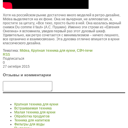
Хотя на российском рынке достаточно много моделей в ретро-дизайне,
Midea выделяется на их фоне. Она не вычурная, не аляповатая, а,
простите за цитату, «Все тихо, просто было в ней. Она казалась верный
снимок Du comme il faut» (А.С. Пушкин). Именно эти строки из «Евгения
Онегина» я вспомнила, увидев первый раз этот духовый шкаф.
Удивительно, как ретро сочетается с минимализмом – ничего лишнего,
все органично и взаимосвязано. Эта духовка отлично впишется в кухни
классического дизайна.
Тематика:
Midea
,
Крупная техника для кухни
,
СВЧ-печи
RSS
Подписаться
0
27 октября 2015
Отзывы и комментарии
Крупная техника для кухни
Встраиваемая техника
Малая техника для кухни
Обработка продуктов
Техника для напитков
Фильтры для воды