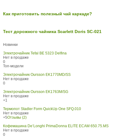
Как приготовить полезный чай каркаде?
Тест дорожного чайника Scarlett Doris SC-021
Новинки
Электрочайник Tefal BE 5323 Delfina
Нет в продаже
0
Топ-модели
Электрочайник Oursson EK1770MD/SS
Нет в продаже
0
Электрочайник Oursson EK1763M/SG
Нет в продаже
+1
Термопот Stadler Form QuickUp One SFQ.010
Нет в продаже
+5
Отзывы (2)
Кофемашина De’Longhi PrimaDonna ELITE ECAM 650.75.MS
Нет в продаже
0