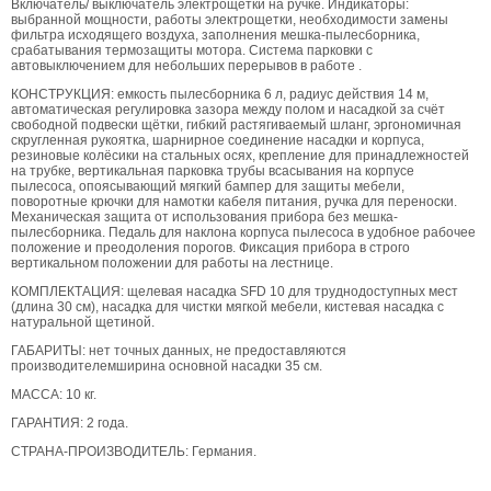
Включатель/ выключатель электрощетки на ручке. Индикаторы:
выбранной мощности, работы электрощетки, необходимости замены
фильтра исходящего воздуха, заполнения мешка-пылесборника,
срабатывания термозащиты мотора. Система парковки с
автовыключением для небольших перерывов в работе .
КОНСТРУКЦИЯ: емкость пылесборника 6 л, радиус действия 14 м,
автоматическая регулировка зазора между полом и насадкой за счёт
свободной подвески щётки, гибкий растягиваемый шланг, эргономичная
скругленная рукоятка, шарнирное соединение насадки и корпуса,
резиновые колёсики на стальных осях, крепление для принадлежностей
на трубке, вертикальная парковка трубы всасывания на корпусе
пылесоса, опоясывающий мягкий бампер для защиты мебели,
поворотные крючки для намотки кабеля питания, ручка для переноски.
Механическая защита от использования прибора без мешка-
пылесборника. Педаль для наклона корпуса пылесоса в удобное рабочее
положение и преодоления порогов. Фиксация прибора в строго
вертикальном положении для работы на лестнице.
КОМПЛЕКТАЦИЯ: щелевая насадка SFD 10 для труднодоступных мест
(длина 30 см), насадка для чистки мягкой мебели, кистевая насадка с
натуральной щетиной.
ГАБАРИТЫ: нет точных данных, не предоставляются
производителемширина основной насадки 35 см.
МАССА: 10 кг.
ГАРАНТИЯ: 2 года.
СТРАНА-ПРОИЗВОДИТЕЛЬ: Германия.