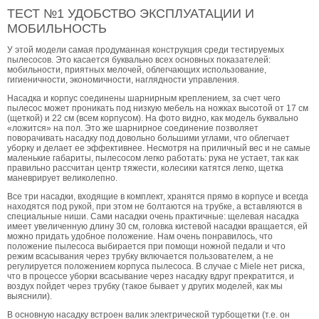
ТЕСТ №1 УДОБСТВО ЭКСПЛУАТАЦИИ И
МОБИЛЬНОСТЬ
У этой модели самая продуманная конструкция среди тестируемых
пылесосов. Это касается буквально всех основных показателей:
мобильности, приятных мелочей, облегчающих использование,
гигиеничности, экономичности, наглядности управления.
Насадка и корпус соединены шарнирным креплением, за счет чего
пылесос может проникать под низкую мебель на ножках высотой от 17 см
(щеткой) и 22 см (всем корпусом). На фото видно, как модель буквально
«ложится» на пол. Это же шарнирное соединение позволяет
поворачивать насадку под довольно большими углами, что облегчает
уборку и делает ее эффективнее. Несмотря на приличный вес и не самые
маленькие габариты, пылесосом легко работать: рука не устает, так как
правильно рассчитан центр тяжести, колесики катятся легко, щетка
маневрирует великолепно.
Все три насадки, входящие в комплект, хранятся прямо в корпусе и всегда
находятся под рукой, при этом не болтаются на трубке, а вставляются в
специальные ниши. Сами насадки очень практичные: щелевая насадка
имеет увеличенную длину 30 см, головка кистевой насадки вращается, ей
можно придать удобное положение. Нам очень понравилось, что
положение пылесоса выбирается при помощи ножной педали и что
режим всасывания через трубку включается пользователем, а не
регулируется положением корпуса пылесоса. В случае с Miele нет риска,
что в процессе уборки всасывание через насадку вдруг прекратится, и
воздух пойдет через трубку (такое бывает у других моделей, как мы
выяснили).
В основную насадку встроен валик электрической турбощетки (т.е. он