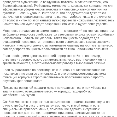
приводится в движение не воздушным потоком, а электричеством, что
более эффективно). Турбощетку можно использовать как дополнение для
эффективной уборки ковров, включается она специальной кнопкой на
рукоятке — очень удобно. Интересно, что предусмотрена даже такая
мелочь, как специальная канавка на валике турбощетки: для его очистки
от волос и ниток по этой канавке нужно провести ножом или лезвием: весь
намотавшийся мусор будет разрезан и его можно будет легко удалить.
Мощность регулируется элементарно — кнопками +/- на корпусе при этом
выбранная мощность отображается световыми индикаторами: ошибиться
невозможно. Если вы не уверены, какая мощность подойдет для
очищаемой поверхности, то проще всего использовать так называемую
«автоматическую ступень»: вы нажимаете клавишу на корпусе, а пылесос
сам подбирает мощность в зависимости от типа напольного покрытия.
Если необходимо сделать короткий перерыв в работе, например,
ответить на звонок, можно запарковать пылесос вертикально и он на
время выключится, а потом возобновит работу в выбранном режиме.
Если вы работаете на лестнице, важно, чтобы пылесос внезапно не
покатился и не упал со ступеньки. Для этого предусмотрена система
фиксации корпуса в строго вертикальном положении: нужно просто
опустить крепление шлага.
Подсветка основной насадки может пригодиться, если при уборке вы
зашли в плохо освещенное место — коридор, гардеробную,
хозяйственный чулан.
Слабое место всех вертикальных пылесосов — наматывание шнура на
ручку с трубкой и отсутствие автонамотки, но в этой модели есть
специальные приспособления, помогающие держать ситуацию с
проводом под контролем: например, прищепка, фиксирующая конец
провода, и поворотный крючок, отвернув который, можно снять сразу весь