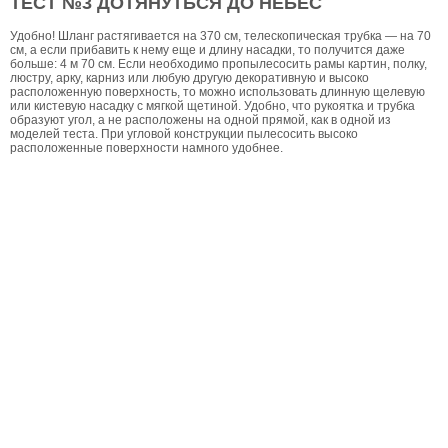
ТЕСТ №3 ДОТЯНУТЬСЯ ДО НЕБЕС
Удобно! Шланг растягивается на 370 см, телескопическая трубка — на 70
см, а если прибавить к нему еще и длину насадки, то получится даже
больше: 4 м 70 см. Если необходимо пропылесосить рамы картин, полку,
люстру, арку, карниз или любую другую декоративную и высоко
расположенную поверхность, то можно использовать длинную щелевую
или кистевую насадку с мягкой щетиной. Удобно, что рукоятка и трубка
образуют угол, а не расположены на одной прямой, как в одной из
моделей теста. При угловой конструкции пылесосить высоко
расположенные поверхности намного удобнее.