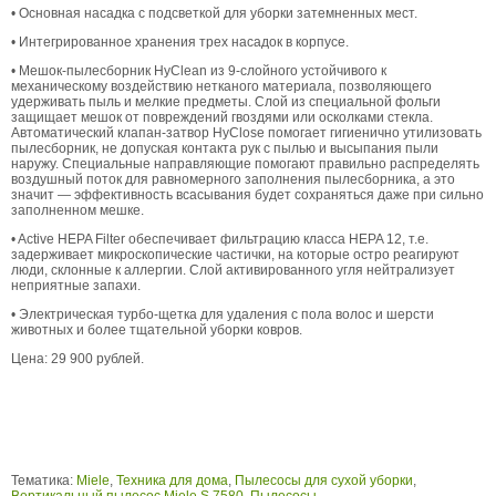
• Основная насадка с подсветкой для уборки затемненных мест.
• Интегрированное хранения трех насадок в корпусе.
• Мешок-пылесборник НуClean из 9-слойного устойчивого к
механическому воздействию нетканого материала, позволяющего
удерживать пыль и мелкие предметы. Слой из специальной фольги
защищает мешок от повреждений гвоздями или осколками стекла.
Автоматический клапан-затвор HyClose помогает гигиенично утилизовать
пылесборник, не допуская контакта рук с пылью и высыпания пыли
наружу. Специальные направляющие помогают правильно распределять
воздушный поток для равномерного заполнения пылесборника, а это
значит — эффективность всасывания будет сохраняться даже при сильно
заполненном мешке.
• Active HEPA Filter обеспечивает фильтрацию класса HEPA 12, т.е.
задерживает микроскопические частички, на которые остро реагируют
люди, склонные к аллергии. Слой активированного угля нейтрализует
неприятные запахи.
• Электрическая турбо-щетка для удаления с пола волос и шерсти
животных и более тщательной уборки ковров.
Цена: 29 900 рублей.
Тематика:
Miele
,
Техника для дома
,
Пылесосы для сухой уборки
,
Вертикальный пылесос Miele S 7580
,
Пылесосы