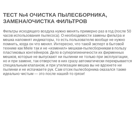
ТЕСТ №4 ОЧИСТКА ПЫЛЕСБОРНИКА,
ЗАМЕНА/ОЧИСТКА ФИЛЬТРОВ
Фильтры исходящего воздуха нужно менять примерно раз в год (после 50
часов использования пылесоса). О необходимости замены фильтра и
мешка напомнят индикаторы, то есть пользователю вообще не нужно
помнить, когда он что менял. Интересно, что такой эксперт в бытовой
технике как Miele так и не «изменил» мешкам-пылесборникам в пользу
пластиковых контейнеров. Дело в супергигиеничности их фирменных
мешков, которые не выпускают ни пылинки не только при эксплуатации,
но и при замене, так отверстие в них сразу автоматически перекрывается
специальным клапаном, и при утилизации мешка вы не вдохнете ни
пылинки и не испачкаете рук. Сам отсек пылесборника оказался также
идеально чистым — это после нашей-то грязи!