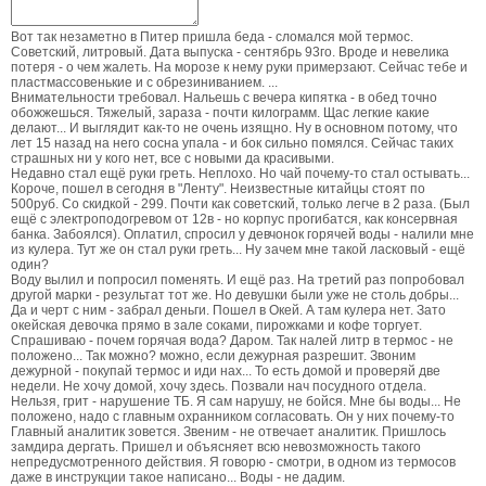
Вот так незаметно в Питер пришла беда - сломался мой термос.
Советский, литровый. Дата выпуска - сентябрь 93го. Вроде и невелика
потеря - о чем жалеть. На морозе к нему руки примерзают. Сейчас тебе и
пластмассовенькие и с обрезиниванием. ...
Внимательности требовал. Нальешь с вечера кипятка - в обед точно
обожжешься. Тяжелый, зараза - почти килограмм. Щас легкие какие
делают... И выглядит как-то не очень изящно. Ну в основном потому, что
лет 15 назад на него сосна упала - и бок сильно помялся. Сейчас таких
страшных ни у кого нет, все с новыми да красивыми.
Недавно стал ещё руки греть. Неплохо. Но чай почему-то стал остывать...
Короче, пошел в сегодня в "Ленту". Неизвестные китайцы стоят по
500руб. Со скидкой - 299. Почти как советский, только легче в 2 раза. (Был
ещё с электроподогревом от 12в - но корпус прогибатся, как консервная
банка. Забоялся). Оплатил, спросил у девчонок горячей воды - налили мне
из кулера. Тут же он стал руки греть... Ну зачем мне такой ласковый - ещё
один?
Воду вылил и попросил поменять. И ещё раз. На третий раз попробовал
другой марки - результат тот же. Но девушки были уже не столь добры...
Да и черт с ним - забрал деньги. Пошел в Окей. А там кулера нет. Зато
окейская девочка прямо в зале соками, пирожками и кофе торгует.
Спрашиваю - почем горячая вода? Даром. Так налей литр в термос - не
положено... Так можно? можно, если дежурная разрешит. Звоним
дежурной - покупай термос и иди нах... То есть домой и проверяй две
недели. Не хочу домой, хочу здесь. Позвали нач посудного отдела.
Нельзя, грит - нарушение ТБ. Я сам нарушу, не бойся. Мне бы воды... Не
положено, надо с главным охранником согласовать. Он у них почему-то
Главный аналитик зовется. Звеним - не отвечает аналитик. Пришлось
замдира дергать. Пришел и объясняет всю невозможность такого
непредусмотренного действия. Я говорю - смотри, в одном из термосов
даже в инструкции такое написано... Воды - не дадим.