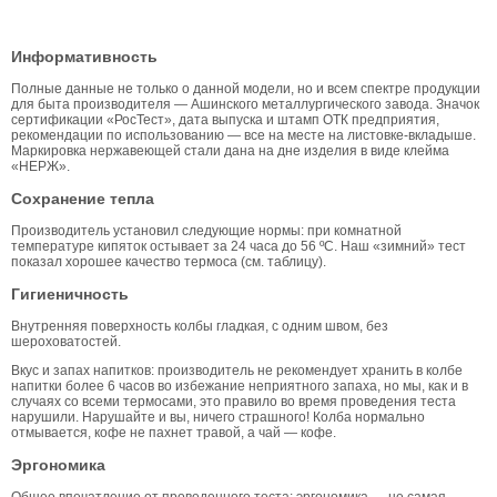
Информативность
Полные данные не только о данной модели, но и всем спектре продукции
для быта производителя — Ашинского металлургического завода. Значок
сертификации «РосТест», дата выпуска и штамп ОТК предприятия,
рекомендации по использованию — все на месте на листовке-вкладыше.
Маркировка нержавеющей стали дана на дне изделия в виде клейма
«НЕРЖ».
Сохранение тепла
Производитель установил следующие нормы: при комнатной
температуре кипяток остывает за 24 часа до 56 ºС. Наш «зимний» тест
показал хорошее качество термоса (см. таблицу).
Гигиеничность
Внутренняя поверхность колбы гладкая, с одним швом, без
шероховатостей.
Вкус и запах напитков: производитель не рекомендует хранить в колбе
напитки более 6 часов во избежание неприятного запаха, но мы, как и в
случаях со всеми термосами, это правило во время проведения теста
нарушили. Нарушайте и вы, ничего страшного! Колба нормально
отмывается, кофе не пахнет травой, а чай — кофе.
Эргономика