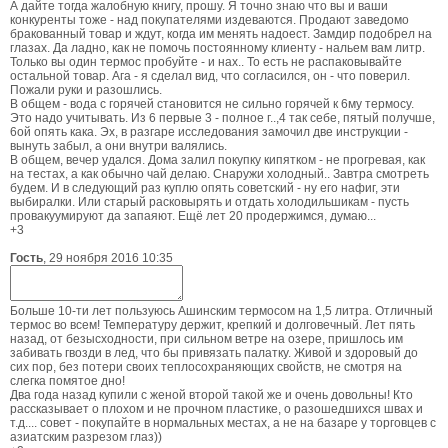
А дайте тогда жалобную книгу, прошу. Я точно знаю что вы и ваши
конкуренты тоже - над покупателями издеваются. Продают заведомо
бракованный товар и ждут, когда им менять надоест. Замдир подобрел на
глазах. Да ладно, как не помочь постоянному клиенту - нальем вам литр.
Только вы один термос пробуйте - и нах.. То есть не распаковывайте
остальной товар. Ага - я сделал вид, что согласился, он - что поверил.
Пожали руки и разошлись.
В общем - вода с горячей становится не сильно горячей к 6му термосу.
Это надо учитывать. Из 6 первые 3 - полное г..,4 так себе, пятый получше,
6ой опять кака. Эх, в разгаре исследования замочил две инструкции -
вынуть забыл, а они внутри валялись.
В общем, вечер удался. Дома залил покупку кипятком - не прогревая, как
на тестах, а как обычно чай делаю. Снаружи холодный.. Завтра смотреть
будем. И в следующий раз куплю опять советский - ну его нафиг, эти
выбиралки. Или старый расковырять и отдать холодильшикам - пусть
провакуумируют да запаяют. Ещё лет 20 продержимся, думаю...
+3
Гость
,
29 ноября 2016 10:35
Больше 10-ти лет пользуюсь Ашинским термосом на 1,5 литра. Отличный
термос во всем! Температуру держит, крепкий и долговечный. Лет пять
назад, от безысходности, при сильном ветре на озере, пришлось им
забивать гвозди в лед, что бы привязать палатку. Живой и здоровый до
сих пор, без потери своих теплосохраняющих свойств, не смотря на
слегка помятое дно!
Два года назад купили с женой второй такой же и очень довольны! Кто
рассказывает о плохом и не прочном пластике, о разошедшихся швах и
т.д.... совет - покупайте в нормальных местах, а не на базаре у торговцев с
азиатским разрезом глаз))