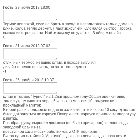
Гость
,
29 июля 2013 18:00
Термос неплохой, если не брать в поход, а использовать только дома на
кухне. Колба тепло держит. Пластик хрупкий. Сломался быстро. Пробка
вышла из строя за год. Найти замену не удаётся. В общем не айс.
0
Гость
,
31 июля 2013 07:03
отличный термос, недавно купил, в походе выручил
дизайн конечно не очень, но зато тепло дежит
-1
Гость
,
26 ноября 2013 19:37
купил я термос "Турист" на 1,2л.в прошлом году.Общая оценка-говно
:залил утром кипяток-через 5 часов на морозе -10 градусов пил
прохладный напиток.
Второй раз использовал недавно:залил кипяток и через 10 секунд нельзя
было дотронуться до корпуса.Поверхность корпуса приняла температуру
кипятка.
Разобрав ручку, выронил донышко (не было приварено), полное воды-
заводской брак из-за
преступной халатности работников, а ОТК ,верно,нет.
Вчера купил китайский "Арктика" -в два раза легче и в два раза почти