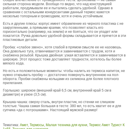
Общее впечатление от проведенного теста: эргономика — не самая
сильная сторона модели. Вообще-то видно, что над конструкцией
работали, продумывали ее и пытались сделать удобной. Однако в
сравнении с остальными конкурсантами данный термос кажется
несколько топорным и громоздким, хотя и очень устойчивым.
Есть и другие плюсы: корпус имеет обрамление из черного пластика с не
закругленными, а прямыми краями, что позволяет класть его
горизонтально (например, на землю) и не бояться, что он упадет или
покатится. Ручка довольно удобной формы складывается и прячется в эти
пластиковые детали.
Пробка: «слабое звено», хотя слабой в прямом смысле ее не назовешь.
Она довольно туга, отвинчивается и завинчивается с трудом, хотя и
снабжена резьбой. Крышка двойная: узкая вставляется и завинчивается в
широкую. Этот процесс тоже доставляет трудности, хотелось бы более
мягкого хода.
Но есть и положительные моменты: чтобы налить из термоса напиток, не
нужно открывать пробку — достаточно повернуть внутреннюю на пол-
оборота. Пробки снабжены кольцами из силикона для более плотного
прилегания.
Горлышко: широкое (внешний край 6,5 см, внутренний край 5 см в
диаметре) и узкое (3,5 см).
Крышка-чашка: сверху сталь, внутри пластик, но стенки не слишком
толстые. Чашка самая большая в тесте: 380 мл, то есть хватит ее и для
супчика «да с потрошками». Настоящий мужской размер!
Тематика:
Амет
,
Термосы
,
Малая техника для кухни
,
Термос Амет Турист К