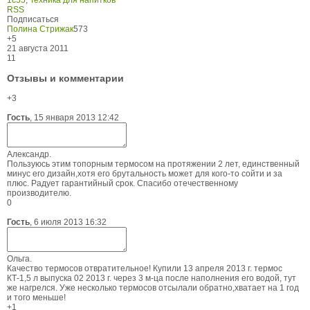
1с55
,
Техника для напитков
RSS
Подписаться
Полина Стрижак
573
+5
21 августа 2011
11
Отзывы и комментарии
+3
Гость
,
15 января 2013 12:42
Александр.
Пользуюсь этим топорным термосом на протяжении 2 лет, единственный
минус его дизайн,хотя его брутальность может для кого-то сойти и за
плюс. Радует гарантийный срок. Спасибо отечественному
производителю.
0
Гость
,
6 июля 2013 16:32
Ольга.
Качество термосов отвратительное! Купили 13 апреля 2013 г. термос
КТ-1,5 л выпуска 02 2013 г. через 3 м-ца после наполнения его водой, тут
же нагрелся. Уже несколько термосов отсылали обратно,хватает на 1 год
и того меньше!
+1