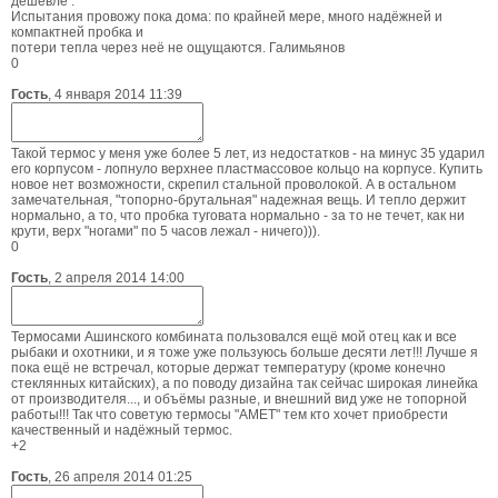
дешевле .
Испытания провожу пока дома: по крайней мере, много надёжней и
компактней пробка и
потери тепла через неё не ощущаются. Галимьянов
0
Гость
,
4 января 2014 11:39
Такой термос у меня уже более 5 лет, из недостатков - на минус 35 ударил
его корпусом - лопнуло верхнее пластмассовое кольцо на корпусе. Купить
новое нет возможности, скрепил стальной проволокой. А в остальном
замечательная, "топорно-брутальная" надежная вещь. И тепло держит
нормально, а то, что пробка туговата нормально - за то не течет, как ни
крути, верх "ногами" по 5 часов лежал - ничего))).
0
Гость
,
2 апреля 2014 14:00
Термосами Ашинского комбината пользовался ещё мой отец как и все
рыбаки и охотники, и я тоже уже пользуюсь больше десяти лет!!! Лучше я
пока ещё не встречал, которые держат температуру (кроме конечно
стеклянных китайских), а по поводу дизайна так сейчас широкая линейка
от производителя..., и объёмы разные, и внешний вид уже не топорной
работы!!! Так что советую термосы "АМЕТ" тем кто хочет приобрести
качественный и надёжный термос.
+2
Гость
,
26 апреля 2014 01:25