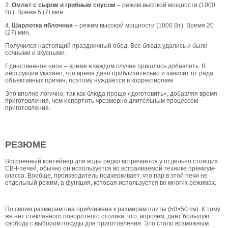
3.
Омлет с сыром и грибным соусом
– режим высокой мощности (1000
Вт). Время 5 (7) мин.
4.
Шарлотка яблочная
– режим высокой мощности (1000 Вт). Время 20
(27) мин.
Получился настоящий праздничный обед. Все блюда удались и были
сочными и вкусными.
Единственное «но» – время в каждом случае пришлось добавлять. В
инструкции указано, что время дано приблизительно и зависит от ряда
объективных причин, поэтому нуждается в корректировке.
Это вполне логично, так как блюда проще «доготовить», добавляя время
приготовления, чем испортить чрезмерно длительным процессом
приготовления.
РЕЗЮМЕ
Встроенный контейнер для воды редко встречается у отдельно стоящих
СВЧ-печей, обычно он используется во встраиваемой технике премиум-
класса. Вообще, производитель подчеркивает, что пар в этой печи не
отдельный режим, а функция, которая используется во многих режимах.
По своим размерам она приближена к размерам плиты (50×50 см). К тому
же нет стеклянного поворотного столика, что, впрочем, дает большую
свободу с выбором посуды для приготовления. Это стало возможным