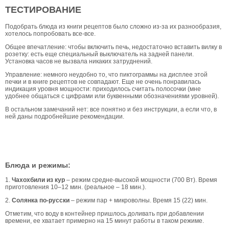
ТЕСТИРОВАНИЕ
Подобрать блюда из книги рецептов было сложно из-за их разнообразия,
хотелось попробовать все-все.
Общее впечатление: чтобы включить печь, недостаточно вставить вилку в
розетку: есть еще специальный выключатель на задней панели.
Установка часов не вызвала никаких затруднений.
Управление: немного неудобно то, что пиктограммы на дисплее этой
печки и в книге рецептов не совпадают. Еще не очень понравилась
индикация уровня мощности: приходилось считать полосочки (мне
удобнее общаться с цифрами или буквенными обозначениями уровней).
В остальном замечаний нет: все понятно и без инструкции, а если что, в
ней даны подробнейшие рекомендации.
Блюда и режимы:
1.
Чахохбили из кур
– режим средне-высокой мощности (700 Вт). Время
приготовления 10–12 мин. (реальное – 18 мин.).
2.
Солянка по-русски
– режим пар + микроволны. Время 15 (22) мин.
Отметим, что воду в контейнер пришлось доливать при добавлении
времени, ее хватает примерно на 15 минут работы в таком режиме.