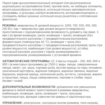
Перед нами высокотехнологичный аппарат для приготовления
широчайшего ассортимента блюд, причем люди, не любящие готовить,
могут разнообразно питаться, используя только автоматические
программы, а кулинары найдут возможность экспериментировать и
создавать любые кушанья, используя книгу рецептов и собственную
фантазию.
РЕЖИМЫ:
микроволны (6 уровней мощности: 1000, 700, 550, 400, 300,
200 Вт), пар + микроволны (два уровня мощности микроволн);
приготовление с пароувлажнением (возможность добавить пар (макс. 3
мин.) во время конвекции, гриля, конвекции + гриля); конвекция (без
предварительного разогрева / с предварительным разогревом),
ферментация (температура 40 °С), конвекция + гриль (без
предварительного разогрева / с предварительным разогревом), гриль (три
уровня мощности), комбинация (три уровня мощности), устойка,
сенсорный разогрев, разогрев с паром; размораживание с
пароувлажнением, размораживание с установкой времени.
АВТОМАТИЧЕСКИЕ ПРОГРАММЫ:
22; 4 массы порций – 200, 400, 600 и
800 г (в некоторых программах до 1500 г); виды: овощи, замороженные
овощи, омлет, суп, каша, паровая рыба, кусочки курицы на пару, пельмени,
запеченный картофель, жареная говядина, жареная свинина, жареная
баранина, жареная курица, запеченная рыба, котлеты, запеканка, жаркое
в горшочках, пицца, пицца замороженная, пирожки и слойки, пирог,
бисквит тонкий.
ДОПОЛНИТЕЛЬНЫЕ ВОЗМОЖНОСТИ:
добавление или уменьшение
времени в любой момент приготовления в режимах микроволны,
комбинация, конвекция, гриль; конвекция + гриль; просушка
парогенератора; функция самоочистки камеры и парогенератора.
УПРАВЛЕНИЕ:
электронное, сенсорные кнопки режимов, типа нагрева,