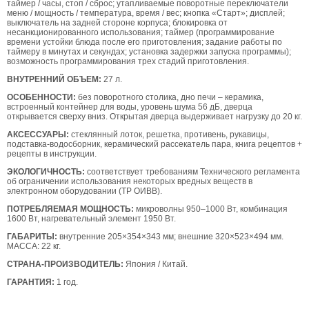
таймер / часы, стоп / сброс; утапливаемые поворотные переключатели
меню / мощность / температура, время / вес; кнопка «Старт»; дисплей;
выключатель на задней стороне корпуса; блокировка от
несанкционированного использования; таймер (программирование
времени устойки блюда после его приготовления; задание работы по
таймеру в минутах и секундах; установка задержки запуска программы);
возможность программирования трех стадий приготовления.
ВНУТРЕННИЙ ОБЪЕМ:
27 л.
ОСОБЕННОСТИ:
без поворотного столика, дно печи – керамика,
встроенный контейнер для воды, уровень шума 56 дБ, дверца
открывается сверху вниз. Открытая дверца выдерживает нагрузку до 20 кг.
АКСЕССУАРЫ:
стеклянный лоток, решетка, противень, рукавицы,
подставка-водосборник, керамический рассекатель пара, книга рецептов +
рецепты в инструкции.
ЭКОЛОГИЧНОСТЬ:
соответствует требованиям Технического регламента
об ограничении использования некоторых вредных веществ в
электронном оборудовании (ТР ОИВВ).
ПОТРЕБЛЯЕМАЯ МОЩНОСТЬ:
микроволны 950–1000 Вт, комбинация
1600 Вт, нагревательный элемент 1950 Вт.
ГАБАРИТЫ:
внутренние 205×354×343 мм; внешние 320×523×494 мм.
МАССА: 22 кг.
СТРАНА-ПРОИЗВОДИТЕЛЬ:
Япония / Китай.
ГАРАНТИЯ:
1 год.