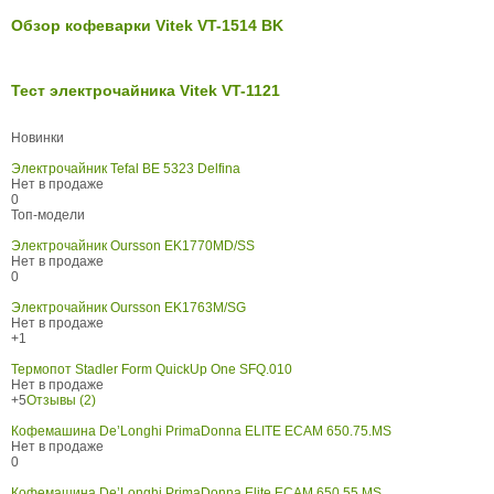
Обзор кофеварки Vitek VT-1514 BK
Тест электрочайника Vitek VT-1121
Новинки
Электрочайник Tefal BE 5323 Delfina
Нет в продаже
0
Топ-модели
Электрочайник Oursson EK1770MD/SS
Нет в продаже
0
Электрочайник Oursson EK1763M/SG
Нет в продаже
+1
Термопот Stadler Form QuickUp One SFQ.010
Нет в продаже
+5
Отзывы (2)
Кофемашина De’Longhi PrimaDonna ELITE ECAM 650.75.MS
Нет в продаже
0
Кофемашина De’Longhi PrimaDonna Elite ECAM 650.55.MS