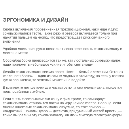
ЭРГОНОМИКА И ДИЗАЙН
Кнопка включения прорезиненная трехпозиционная, как и еще у двух
соковыжималок в тесте. Также режим реверса включается только при
нажатии пальцем на кнопку, что предотвращает риск случайного
включения.
Удобная массивная ручка позволяет легко переносить соковыжималку с
места на место.
Сборка/разборка производится так же, как у остальных соковыжималок:
надо приложить небольшое усилие, чтобы снять чашу.
Дизайн соковыжималки весьма прост. Цвет — белый с зеленым. Оттенок
«зеленое яблоко» — один из самых модных в этом году, но если у вас вся
кухня оранжевая, то зеленый может и не подойти.
В комплекте нет щеточки для чистки сетки, а она очень нужна, придется
приспосабливать зубную.
Если снять с соковыжималки чашу с фильтрами, то сам корпус
соковыжималки становится похож на игрушечное кресло. Вообще, если
многие шнековые соковыжималки округлые, то этот прибор —
квадратный. Эркюль Пуаро — детектив, придуманный Агатой Кристи, —
точно выбрал бы эту соковыжималку: он любил четкую геометрию форм.