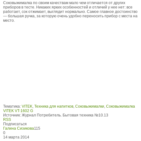
Соковыжималка по своим качествам мало чем отличается от других
приборов в тесте. Никаких ярких особенностей и отличий у нее нет: все
работает, сок отжимает, выглядит нормально. Самое главное достоинство
— большая ручка, за которую очень удобно переносить прибор с места на
место.
Тематика:
VITEK
,
Техника для напитков
,
Соковыжималки
,
Соковыжималка
VITEK VT-1602 G
Источник:
Журнал Потребитель. Бытовая техника №10.13
RSS
Подписаться
Галина Сизикова
115
0
14 марта 2014