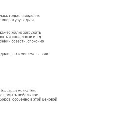
лась только в моделях
емпературу воды и
как-то жалко загружать
ать чашки, ложки и т.д.
зений совести, спокойно
 долго, но с минимальными
 Быстрая мойка, Еко,
но помыть небольшое
боров, особенно в этой ценовой