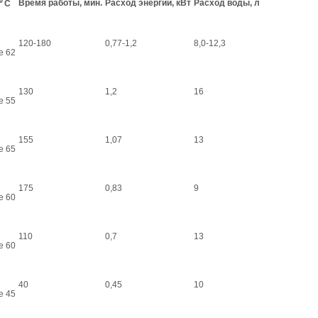
Время работы, мин.
Расход энергии, кВт
Расход воды, л
⁰ С
120-180
0,77-1,2
8,0-12,3
е 62
130
1,2
16
е 55
155
1,07
13
е 65
175
0,83
9
е 60
110
0,7
13
е 60
40
0,45
10
е 45