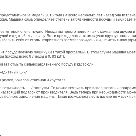
редставить себе модель 2015 года ( а всего несколько лет назад она встреча
ская. Машина сама определяет степень загрязненности посуды и выбирает т
ез которой очень трудно. Иногда вы просто попили чай с кампанией друзей и 
удой и ждать больше часу. Вот и приходилось в этом случае вручную споласкив
збавить себя от столь неприятного времяпровождения и, не испытывая угры
пит посудомоечную машину без такой программы. В этом случае машина моет
 (расход всего 9 л воды и 0, 83 кВт).
гает отмыть сильнозагрязненную посуду и кастрюли.
едневный цикл.
рюмок, бокалов, стаканов и хрусталя.
 возможность — ½ загрузки. Ее можно включать при использовании программ
 настоящий подарок от производителя. Ведь теперь при необходимости мож
сь полного заполнения машины. Такая возможность есть далеко не у всех при