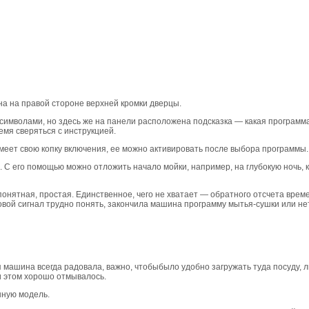
а на правой стороне верхней кромки дверцы.
имволами, но здесь же на панели расположена подсказка — какая программа
емя сверяться с инструкцией.
меет свою копку включения, ее можно активировать после выбора программы.
 С его помощью можно отложить начало мойки, например, на глубокую ночь, 
нятная, простая. Единственное, чего не хватает — обратного отсчета врем
ковой сигнал трудно понять, закончила машина программу мытья-сушки или нет
я машина всегда радовала, важно, чтобыбыло удобно загружать туда посуду,
и этом хорошо отмывалось.
нную модель.