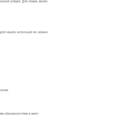
онной утвари. Для ложек, вилок
для чашек, используя их, можно
релки.
ими обязанностями и моет