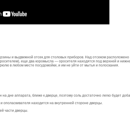
орзины и выдвижной отсек для столовых приборов. Над отсеком расположен
росителем), еще два коромысла — оросителя находятся под верхней и нижне
трюлю в любом месте посудомойки, и им не уйти от мытья и полоскания.
на дне аппарата, ближе к дверце, поэтому соль достаточно легко будет доба
 и ополаскивателя находится на внутренней стороне дверцы.
ей части дверцы.