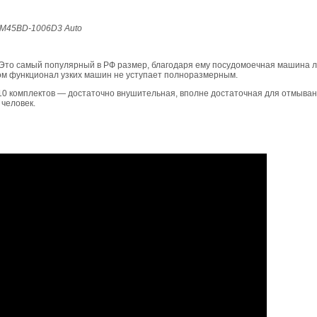
 M45BD-1006D3 Auto
Это самый популярный в РФ размер, благодаря ему посудомоечная машина л
том функционал узких машин не уступает полноразмерным.
10 комплектов — достаточно внушительная, вполне достаточная для отмыван
 человек.