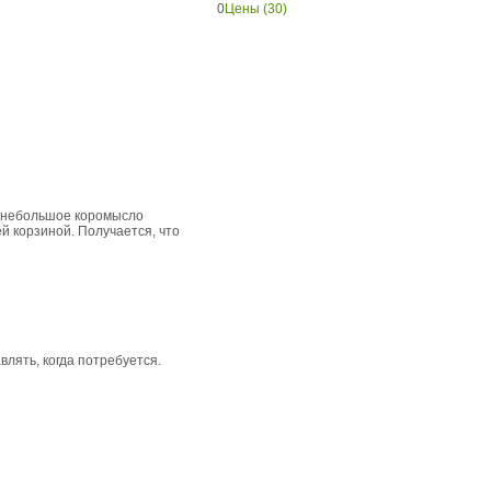
0
Цены (30)
о небольшое коромысло
й корзиной. Получается, что
влять, когда потребуется.