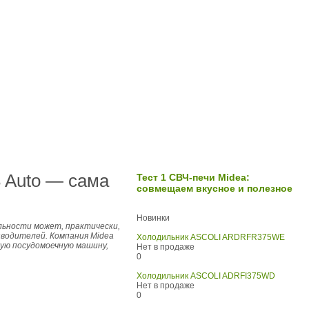
 Auto — сама
Тест 1 СВЧ-печи Midea:
совмещаем вкусное и полезное
Новинки
льности может, практически,
зводителей. Компания Midea
Холодильник ASCOLI ARDRFR375WE
ую посудомоечную машину,
Нет в продаже
0
Холодильник ASCOLI ADRFI375WD
Нет в продаже
0