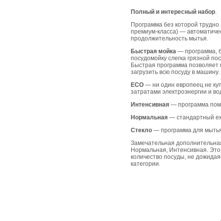
Полный и интересный набор
.
Программа без которой трудно п
премиум-класса) — автоматиче
продолжительность мытья.
Быстрая мойка
— программа, б
посудомойку слегка грязной пос
Быстрая программа позволяет и
загрузить всю посуду в машину.
ECO
— ни один европеец не ку
затратами электроэнергии и воды
Интенсивная
— программа помо
Нормальная
— стандартный еж
Стекло
— программа для мытья 
Замечательная дополнительная
Нормальная, Интенсивная. Это
количество посуды, не дожидая
категории.