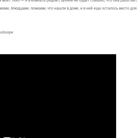
 моет тихо — и в комнате рядом с кухней не будет слышно, что она работает.
ами, блюдцами, ложками, что нашли в доме, и в ней еще осталось место для
еобзоре