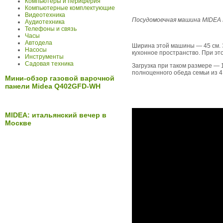
Компьютеры и периферия
Компьютерные комплектующие
Видеотехника
Посудомоечная машина MIDEA
Аудиотехника
Телефоны и связь
Часы
Автодела
Ширина этой машины — 45 см. 
Насосы
кухонное пространство. При э
Инструменты
Садовая техника
Загрузка при таком размере — 
полноценного обеда семьи из 4
Мини-обзор газовой варочной
панели Midea Q402GFD-WH
MIDEA: итальянский вечер в
Москве