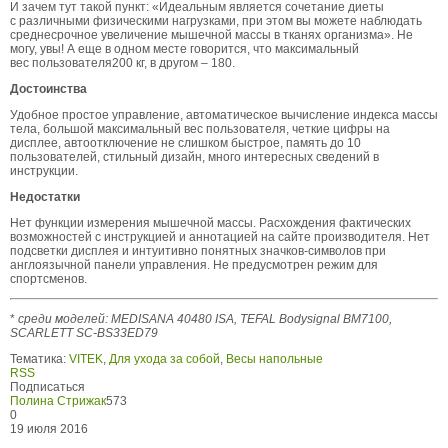
И зачем тут такой пункт: «Идеальным является сочетание диеты
с различными физическими нагрузками, при этом вы можете наблюдать
среднесрочное увеличение мышечной массы в тканях организма». Не
могу, увы! А еще в одном месте говорится, что максимальный
вес пользователя200 кг, в другом – 180.
Достоинства
Удобное простое управление, автоматическое вычисление индекса массы
тела, большой максимальный вес пользователя, четкие цифры на
дисплее, автоотключение не слишком быстрое, память до 10
пользователей, стильный дизайн, много интересных сведений в
инструкции.
Недостатки
Нет функции измерения мышечной массы. Расхождения фактических
возможностей с инструкцией и аннотацией на сайте производителя. Нет
подсветки дисплея и интуитивно понятных значков-символов при
англоязычной панели управления. Не предусмотрен режим для
спортсменов.
*
среди моделей: MEDISANA 40480 ISA, TEFAL Bodysignal BM7100,
SCARLETT SC-BS33ED79
Тематика:
VITEK
,
Для ухода за собой
,
Весы напольные
RSS
Подписаться
Полина Стрижак
573
0
19 июля 2016