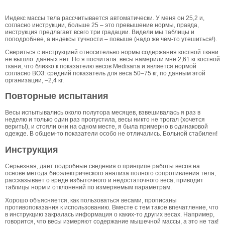
Индекс массы тела рассчитывается автоматически. У меня он 25,2 и,
согласно инструкции, больше 25 – это превышение нормы, правда,
инструкция предлагает всего три градации. Видели мы таблицы и
поподробнее, а индексы тучности – повыше (надо же чем-то утешиться!).
Свериться с инструкцией относительно нормы содержания костной ткани
не вышло: данных нет. Но я посчитала: весы намерили мне 2,61 кг костной
ткани, что близко к показателю весов Medisana и является нормой
согласно ВОЗ: средний показатель для веса 50–75 кг, по данным этой
организации, –2,4 кг.
Повторные испытания
Весы испытывались около полутора месяцев, взвешивалась я раз в
неделю и только один раз пропустила, весы никто не трогал (хочется
верить!), и стояли они на одном месте, я была примерно в одинаковой
одежде. В общем-то показатели особо не отличались. Больной стабилен!
Инструкция
Серьезная, дает подробные сведения о принципе работы весов на
основе метода биоэлектрического анализа полного сопротивления тела,
рассказывает о вреде избыточного и недостаточного веса, приводит
таблицы норм и отклонений по измеряемым параметрам.
Хорошо объясняется, как пользоваться весами, прописаны
противопоказания к использованию. Вместе с тем такое впечатление, что
в инструкцию закралась информация о каких-то других весах. Например,
говорится, что весы измеряют содержание мышечной массы, а это не так!