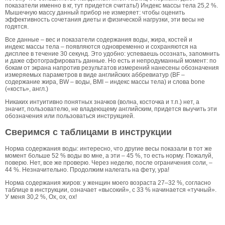
показатели именно в кг, тут придется считать!) Индекс массы тела 25,2 %.
Мышечную массу данный прибор не измеряет: чтобы оценить
эффективность сочетания диеты и физической нагрузки, эти весы не
годятся.
Все данные – вес и показатели содержания воды, жира, костей и
индекс массы тела – появляются одновременно и сохраняются на
дисплее в течение 30 секунд. Это удобно: успеваешь осознать, запомнить
и даже сфотографировать данные. Но есть и непродуманный момент: по
бокам от экрана напротив результатов измерений нанесены обозначения
измеряемых параметров в виде английских аббревиатур (BF –
содержание жира, BW – воды, BMI – индекс массы тела) и слова bone
(«кость», англ.)
Никаких интуитивно понятных значков (волна, косточка и т.п.) нет, а
значит, пользователю, не владеющему английским, придется выучить эти
обозначения или пользоваться инструкцией.
Сверимся с таблицами в инструкции
Норма содержания воды: интересно, что другие весы показали в тот же
момент больше 52 % воды во мне, а эти – 45 %, то есть норму. Пожалуй,
поверю. Нет, все же проверю. Через неделю, после ограничения соли, –
44 %. Незначительно. Продолжим налегать на фету, ура!
Норма содержания жиров: у женщин моего возраста 27–32 %, согласно
таблице в инструкции, означает «высокий», с 33 % начинается «тучный».
У меня 30,2 %, Ох, ох, ох!