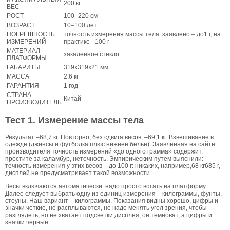
200 кг.
ВЕС
РОСТ
100–220 см
ВОЗРАСТ
10–100 лет.
ПОГРЕШНОСТЬ
точность измерения массы тела: заявлено – до1 г, на
ИЗМЕРЕНИЙ
практике –100 г
МАТЕРИАЛ
закаленное стекло
ПЛАТФОРМЫ
ГАБАРИТЫ
319х319х21 мм
МАССА
2,6 кг
ГАРАНТИЯ
1 год
СТРАНА-
Китай
ПРОИЗВОДИТЕЛЬ
Тест 1. Измерение массы тела
Результат –68,7 кг. Повторно, без сдвига весов, –69,1 кг. Взвешивание в
одежде (джинсы и футболка плюс нижнее белье). Заявленная на сайте
производителя точность измерений «до одного грамма» содержит,
простите за каламбур, неточность. Эмпирическим путем выяснили:
точность измерения у этих весов – до 100 г: никаких, например,68 кг685 г,
дисплей не предусматривает такой возможности.
Весы включаются автоматически: надо просто встать на платформу.
Далее следует выбрать одну из единиц измерения – килограммы, фунты,
стоуны. Наш вариант – килограммы. Показания видны хорошо, цифры и
значки четкие, не расплываются, не надо менять угол зрения, чтобы
разглядеть, но не хватает подсветки дисплея, он темноват, а цифры и
значки черные.