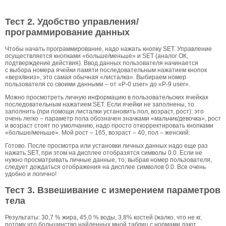
Тест 2. Удобство управления/
программирование данных
Чтобы начать программирование, надо нажать кнопку SET. Управление
осуществляется кнопками «больше/меньше» и SET (аналог ОК,
подтверждение действия). Ввод данных пользователя начинается
с выбора номера ячейки памяти последовательным нажатием кнопок
«верх/вниз», это самая обычная «листалка». Выбираем номер
пользователя со своими данными – от «P-0 user» до «P-9 user».
Можно просмотреть личную информацию в пользовательских ячейках
последовательным нажатием SET. Если ячейки не заполнены, то
заполнить (при помощи листалки установить пол, возраст, рост): это
очень легко – параметр пола обозначен значками «мальчик/девочка», рост
и возраст стоят по умолчанию, надо просто откорректировать кнопками
«больше/меньше». Мой рост – 165, возраст – 40, пол – женский.
Готово. После просмотра или установки личных данных надо еще раз
нажать SET, при этом на дисплее отобразятся символы 0.0. Если не
нужно просматривать личные данные, то, выбрав номер пользователя,
следует дождаться отображения на дисплее символов 0.0. Все очень
удобно и логично!
Тест 3. Взвешивание с измерением параметров
тела
Результаты: 30,7 % жира, 45,0 % воды, 3,8% костей (жалко, что не кг,
потому что большинство найденных мной таблиц с нормами дают