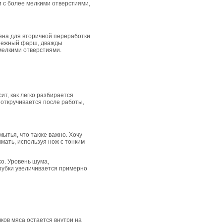
и с более мелкими отверстиями,
чена для вторичной переработки
н нежный фарш, дважды
 мелкими отверстиями.
т, как легко разбирается
 откручивается после работы,
ытья, что также важно. Хочу
имать, используя нож с тонким
хо. Уровень шума,
рубки увеличивается примерно
чков мяса остается внутри на