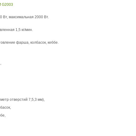
M G2003
0 Вт, максимальная 2000 Вт.
явленная 1,5 кг/мин.
отовление фарша, колбасок, кеббе.
,
етр отверстий 7,5,3 мм),
басок,
бе,