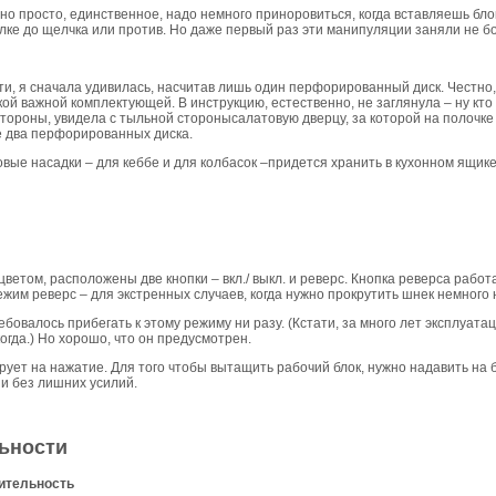
о просто, единственное, надо немного приноровиться, когда вставляешь блок
елке до щелчка или против. Но даже первый раз эти манипуляции заняли не б
ти, я сначала удивилась, насчитав лишь один перфорированный диск. Честно,
кой важной комплектующей. В инструкцию, естественно, не заглянула – ну к
стороны, увидела с тыльной сторонысалатовую дверцу, за которой на полочке
 два перфорированных диска.
вые насадки – для кеббе и для колбасок –придется хранить в кухонном ящике
ветом, расположены две кнопки – вкл./ выкл. и реверс. Кнопка реверса работ
ежим реверс – для экстренных случаев, когда нужно прокрутить шнек немного 
ебовалось прибегать к этому режиму ни разу. (Кстати, за много лет эксплуата
огда.) Но хорошо, что он предусмотрен.
ирует на нажатие. Для того чтобы вытащить рабочий блок, нужно надавить на
 и без лишних усилий.
ьности
ительность