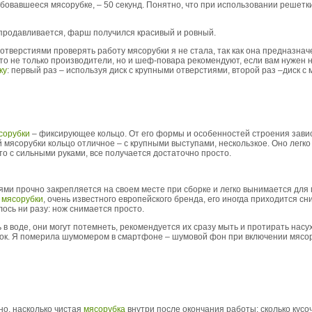
ребовавшееся мясорубке, – 50 секунд. Понятно, что при использовании решетк
 продавливается, фарш получился красивый и ровный.
отверстиями проверять работу мясорубки я не стала, так как она предназна
что не только производители, но и шеф-повара рекомендуют, если вам нуже
ку
: первый раз – используя диск с крупными отверстиями, второй раз –диск с
сорубки
– фиксирующее кольцо. От его формы и особенностей строения зависи
й мясорубки кольцо отличное – с крупными выступами, нескользкое. Оно легко
то с сильными руками, все получается достаточно просто.
ми прочно закрепляется на своем месте при сборке и легко вынимается для м
»
мясорубки
, очень известного европейского бренда, его иногда приходится сн
лось ни разу: нож снимается просто.
 в воде, они могут потемнеть, рекомендуется их сразу мыть и протирать насу
сок. Я померила шумомером в смартфоне – шумовой фон при включении мясо
но, насколько чистая
мясорубка
внутри после окончания работы: сколько кусо