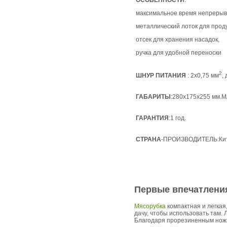
ОСОБЕННОСТИ
:
максимальное время непрерывно
металлический лоток для проду
отсек для хранения насадок,
ручка для удобной переноски
2
ШНУР ПИТАНИЯ
: 2х0,75 мм
,
ГАБАРИТЫ
:280х175х255 мм.МА
ГАРАНТИЯ
:1 год.
СТРАНА
-ПРОИЗВОДИТЕЛЬ:Кит
Первые впечатлени
Мясорубка
компактная и легкая
дачу, чтобы использовать там.
Благодаря прорезиненным ножка