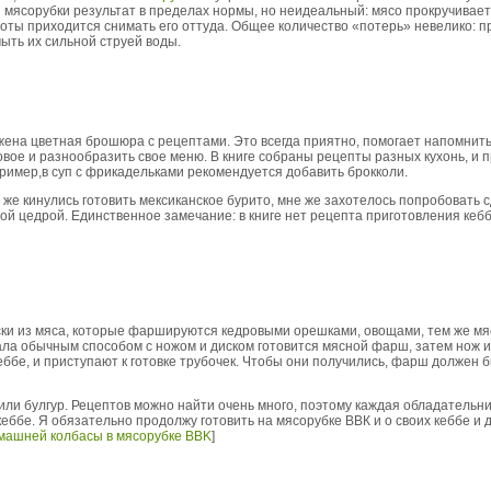
ой мясорубки результат в пределах нормы, но неидеальный: мясо прокручивает
боты приходится снимать его оттуда. Общее количество «потерь» невелико: п
мыть их сильной струей воды.
ена цветная брошюра с рецептами. Это всегда приятно, помогает напомнить
новое и разнообразить свое меню. В книге собраны рецепты разных кухонь, и
пример,в суп с фрикадельками рекомендуется добавить брокколи.
т же кинулись готовить мексиканское бурито, мне же захотелось попробовать 
й цедрой. Единственное замечание: в книге нет рецепта приготовления кеббе
аски из мяса, которые фаршируются кедровыми орешками, овощами, тем же 
чала обычным способом с ножом и диском готовится мясной фарш, затем нож 
ббе, и приступают к готовке трубочек. Чтобы они получились, фарш должен бы
с или булгур. Рецептов можно найти очень много, поэтому каждая обладатель
кеббе. Я обязательно продолжу готовить на мясорубке ВВК и о своих кеббе и
машней колбасы в мясорубке BBK
]