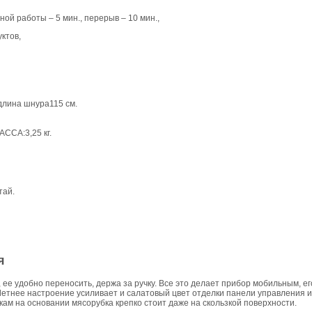
й работы – 5 мин., перерыв – 10 мин.,
ктов,
 длина шнура115 см.
ССА:3,25 кг.
ай.
я
, ее удобно переносить, держа за ручку. Все это делает прибор мобильным, е
 Летнее настроение усиливает и салатовый цвет отделки панели управления и
м на основании мясорубка крепко стоит даже на скользкой поверхности.