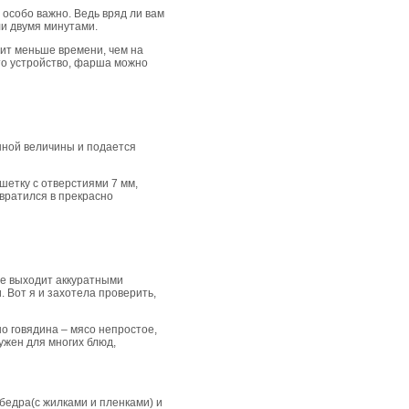
е особо важно. Ведь вряд ли вам
и двумя минутами.
дит меньше времени, чем на
это устройство, фарша можно
нной величины и подается
шетку с отверстиями 7 мм,
вратился в прекрасно
не выходит аккуратными
 Вот я и захотела проверить,
но говядина – мясо непростое,
ужен для многих блюд,
 бедра(с жилками и пленками) и