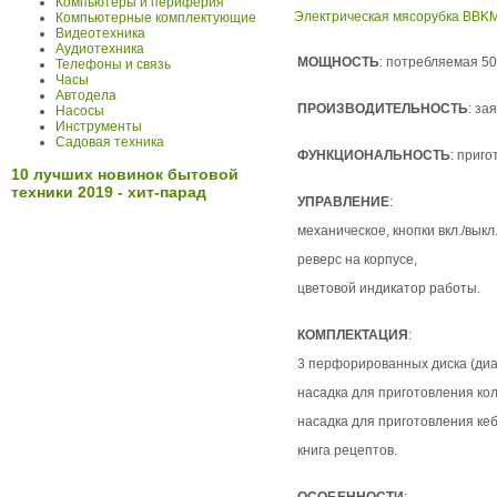
Компьютеры и периферия
Электрическая мясорубка BBK
Компьютерные комплектующие
Видеотехника
Аудиотехника
МОЩНОСТЬ
: потребляемая 50
Телефоны и связь
Часы
Автодела
ПРОИЗВОДИТЕЛЬНОСТЬ
: за
Насосы
Инструменты
Садовая техника
ФУНКЦИОНАЛЬНОСТЬ
: приг
10 лучших новинок бытовой
техники 2019 - хит-парад
УПРАВЛЕНИЕ
:
механическое, кнопки вкл./выкл.
реверс на корпусе,
цветовой индикатор работы.
КОМПЛЕКТАЦИЯ
:
3 перфорированных диска (диам
насадка для приготовления кол
насадка для приготовления кеб
книга рецептов.