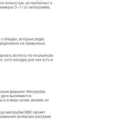
ся полностью, но прилипает к
римерно 5–7 г от килограмма.
 о блюдах, которые редко
 предложено на привычные
сделать котлеты по-итальянски
, хотя насадка для них есть в
мясным фаршем. Мясорубка
и диск вынимаются,
ть в меру сухим, вязким, но
ница мясорубки BBK сможет
 домашних колбасках расскажу