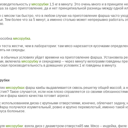
оизводительность у
мясорубки
1,5 кг в минуту. Это очень много и в принципе н
а за одно приготовление, да и нет принципиальной разницы между одной ил
с мясом так быстро, что в любом случае на приготовление фарша часто ухо
ье. Тем более что за 5 минут, а именно столько может непрерывно работать 
во.
способна
мясорубка
.
теста жестче, чем в лаборатории: там мясо нарезается кусочками определе
ять ни секунды.
о в обычных условиях уйдет времени на приготовление фарша. Установила ре
ми, включила
мясорубку
и секундомер – через минуту килограмм говядины пре
кая производительность в домашних условиях:1 кг говядины в минуту.
 рубки
огих
мясорубках
фарш какбы выдавливается сквозь решетку общей массой, а 
стия? Такое случается, если нож плохо справляется со своими обязанностями.
ом и фарш какого качества готовит агрегат.
 с использованием диска с крупными отверстиями, конечно, облегчает задачу, 
Фарш получился изумительный, ровно и крупно перемолотый, именно такой н
оуса болоньезе.
 для
мясорубки
: взяла диск с диаметром отверстий5 мм. Мясо – индейка, филе