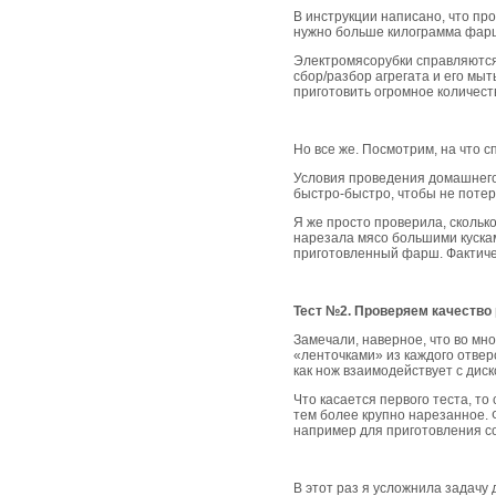
В инструкции написано, что пр
нужно больше килограмма фарш
Электромясорубки справляются 
сбор/разбор агрегата и его мыт
приготовить огромное количест
Но все же. Посмотрим, на что 
Условия проведения домашнего 
быстро-быстро, чтобы не потер
Я же просто проверила, скольк
нарезала мясо большими куска
приготовленный фарш. Фактичес
Тест №2. Проверяем качество
Замечали, наверное, что во мн
«ленточками» из каждого отвер
как нож взаимодействует с диск
Что касается первого теста, то
тем более крупно нарезанное. 
например для приготовления с
В этот раз я усложнила задачу