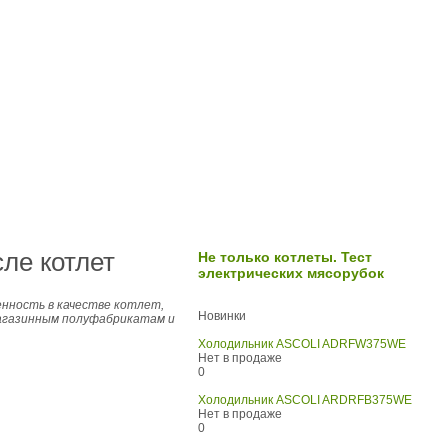
ле котлет
Не только котлеты. Тест
электрических мясорубок
енность в качестве котлет,
Новинки
магазинным полуфабрикатам и
Холодильник ASCOLI ADRFW375WE
Нет в продаже
0
Холодильник ASCOLI ARDRFB375WE
Нет в продаже
0