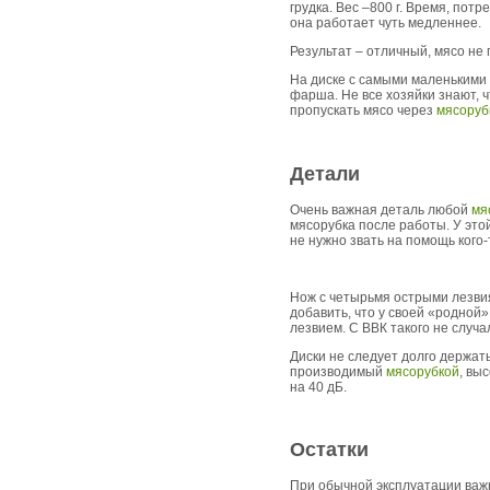
грудка. Вес –800 г. Время, пот
она работает чуть медленнее.
Результат – отличный, мясо не
На диске с самыми маленькими 
фарша. Не все хозяйки знают, 
пропускать мясо через
мясоруб
Детали
Очень важная деталь любой
мя
мясорубка после работы. У это
не нужно звать на помощь кого-
Нож с четырьмя острыми лезвия
добавить, что у своей «родной
лезвием. С ВВК такого не случа
Диски не следует долго держать
производимый
мясорубкой
, вы
на 40 дБ.
Остатки
При обычной эксплуатации важ