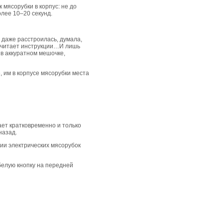
 мясорубки в корпус: не до
олее 10–20 секунд.
 даже расстроилась, думала,
то читает инструкции…И лишь
 в аккуратном мешочке,
, им в корпусе мясорубки места
ает кратковременно и только
назад.
ции электрических мясорубок
 белую кнопку на передней