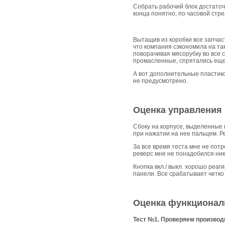
Собрать рабочий блок достаточн
конца понятно, по часовой стр
Вытащив из коробки все запчас
что компания сэкономила на та
поворачивая мясорубку во все 
промасленные, спрятались еще
А вот дополнительные пластико
не предусмотрено.
Оценка управления
Сбоку на корпусе, выделенные ц
при нажатии на нее пальцем. Р
За все время теста мне не потр
реверс мне не понадобился ник
Кнопка вкл./ выкл. хорошо реаг
панели. Все срабатывает четко
Оценка функционал
Тест №1. Проверяем производ