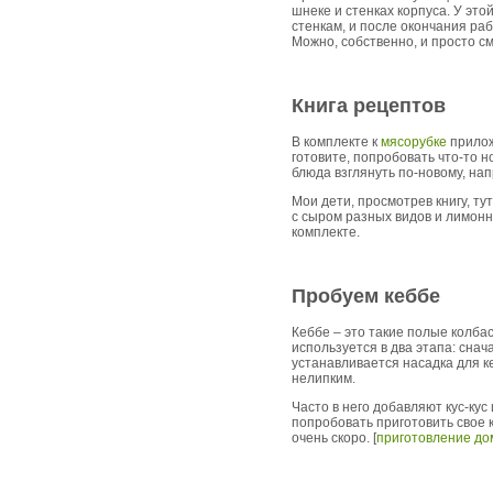
шнеке и стенках корпуса. У эт
стенкам, и после окончания ра
Можно, собственно, и просто с
Книга рецептов
В комплекте к
мясорубке
прилож
готовите, попробовать что-то 
блюда взглянуть по-новому, на
Мои дети, просмотрев книгу, ту
с сыром разных видов и лимонно
комплекте.
Пробуем кеббе
Кеббе – это такие полые колб
используется в два этапа: сна
устанавливается насадка для ке
нелипким.
Часто в него добавляют кус-ку
попробовать приготовить свое 
очень скоро. [
приготовление до