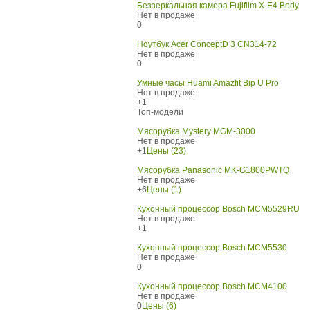
Беззеркальная камера Fujifilm X-E4 Body
Нет в продаже
0
Ноутбук Acer ConceptD 3 CN314-72
Нет в продаже
0
Умные часы Huami Amazfit Bip U Pro
Нет в продаже
+1
Топ-модели
Мясорубка Mystery MGM-3000
Нет в продаже
+1
Цены (23)
Мясорубка Panasonic MK-G1800PWTQ
Нет в продаже
+6
Цены (1)
Кухонный процессор Bosch MCM5529RU
Нет в продаже
+1
Кухонный процессор Bosch MCM5530
Нет в продаже
0
Кухонный процессор Bosch MCM4100
Нет в продаже
0
Цены (6)