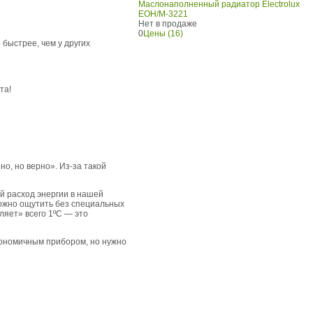
Маслонаполненный радиатор Electrolux
EOH/M-3221
Нет в продаже
0
Цены (16)
быстрее, чем у других
та!
но, но верно». Из-за такой
й расход энергии в нашей
можно ощутить без специальных
ляет» всего 1ºС — это
кономичным прибором, но нужно