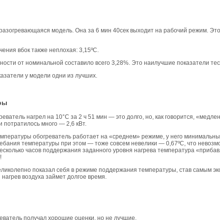
азогревающаяся модель. Она за 6 мин 40сек выходит на рабочий режим. Это 
ения вбок также неплохая: 3,15ºС.
ости от номинальной составило всего 3,28%. Это наилучшие показатели тес
казатели у модели одни из лучших.
ры
еватель нагрел на 10°С за 2 ч 51 мин — это долго, но, как говорится, «медлен
 потратилось много — 2,6 кВт.
емпературы обогреватель работает на «среднем» режиме, у него минимальны
олебания температуры при этом — тоже совсем невелики — 0,67ºС, что невоз
есколько часов поддержания заданного уровня нагрева температура «прибав
!
великолепно показал себя в режиме поддержания температуры, став самым э
 нагрев воздуха займет долгое время.
еватель получал хорошие оценки, но не лучшие.