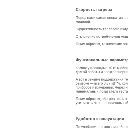
Скорость нагрева
Перед нами самая оперативно р
моделей.
Эффективность теплового излуч
Отклонение потребляемой мощн
Таким образом, технические по
Функиональные парамет
Комнату площадью 10 кв.м обогр
долгой работы и электроэнергии
А вот в режиме поддержания т
семерке — всего 0,87 кВт*ч. К
приборов и измерений. Через н
минимальный показатель теста
Таким образом, обогреватель 
учитывать, что первоначальный
Удобство эксплуатации
По удобству пользования обогр