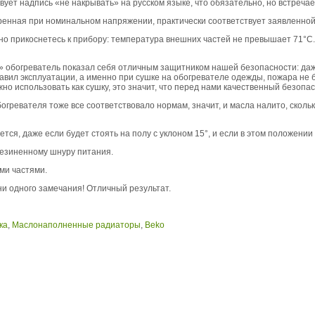
ует надпись «не накрывать» на русском языке, что обязательно, но встречает
енная при номинальном напряжении, практически соответствует заявленной
но прикоснетесь к прибору: температура внешних частей не превышает 71°С
» обогреватель показал себя отличным защитником нашей безопасности: да
ил эксплуатации, а именно при сушке на обогревателе одежды, пожара не б
жно использовать как сушку, это значит, что перед нами качественный безопас
огревателя тоже все соответствовало нормам, значит, и масла налито, сколь
тся, даже если будет стоять на полу с уклоном 15°, и если в этом положении е
резиненному шнуру питания.
ми частями.
ни одного замечания! Отличный результат.
ка
,
Маслонаполненные радиаторы
,
Beko