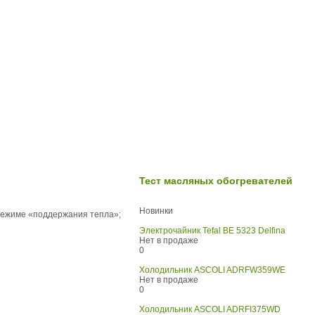
Тест масляных обогревателей
Новинки
 режиме «поддержания тепла»;
Электрочайник Tefal BE 5323 Delfina
Нет в продаже
0
Холодильник ASCOLI ADRFW359WE
Нет в продаже
0
Холодильник ASCOLI ADRFI375WD