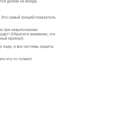
ся далеко не всегда.
.
. Это самый лучший показатель
же при невыполнении
удет! (Обратите внимание, это
ный прибор!).
ко надо, и все системы защиты
го кто-то толкнет.