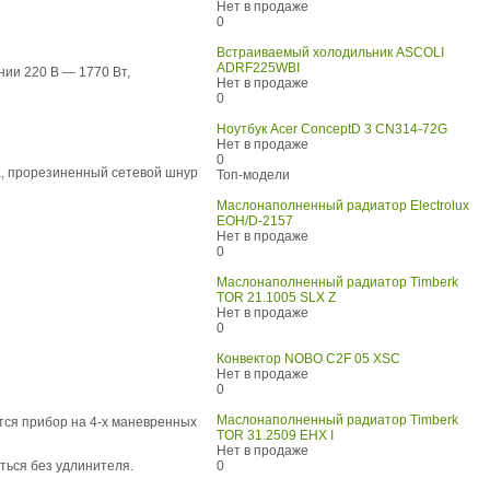
Нет в продаже
0
Встраиваемый холодильник ASCOLI
ADRF225WBI
нии 220 В — 1770 Вт,
Нет в продаже
0
Ноутбук Acer ConceptD 3 CN314-72G
Нет в продаже
0
а, прорезиненный сетевой шнур
Топ-модели
Маслонаполненный радиатор Electrolux
EOH/D-2157
Нет в продаже
0
Маслонаполненный радиатор Timberk
TOR 21.1005 SLX Z
Нет в продаже
0
Конвектор NOBO C2F 05 XSC
Нет в продаже
0
Маслонаполненный радиатор Timberk
тся прибор на 4-х маневренных
TOR 31.2509 EHX I
Нет в продаже
ться без удлинителя.
0