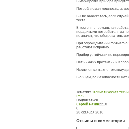
В маркировке прибора присутств
Потребляемая мощность, измер
Вы не обожжетесь, если случай
теста!
В тесте «ненормальная работа
нерадивыми потребителями прав
не значит, что обогреватель мо
При опрокидывании горячего об
работают исправно.
Прибор устойчив и не переверне
Нет никаких претензий и к про
Исключен контакт с токоведущи
В общем, по безопасности нет 
Тематика:
Климатическая техни
RSS
Подписаться
Сергей Разин
2210
0
28 октября 2010
Отзывы и комментарии