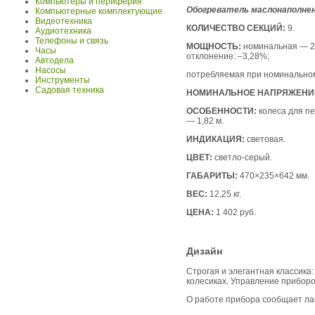
Компьютеры и периферия
Обогреватель маслонаполне
Компьютерные комплектующие
Видеотехника
КОЛИЧЕСТВО СЕКЦИЙ:
9.
Аудиотехника
Телефоны и связь
МОЩНОСТЬ:
номинальная — 20
Часы
отклонение: –3,28%;
Автодела
Насосы
потребляемая при номинальном
Инструменты
Садовая техника
НОМИНАЛЬНОЕ НАПРЯЖЕНИ
ОСОБЕННОСТИ:
колеса для пе
— 1,82 м.
ИНДИКАЦИЯ:
световая.
ЦВЕТ:
светло-серый.
ГАБАРИТЫ:
470×235×642 мм.
ВЕС:
12,25 кг.
ЦЕНА:
1 402 руб.
Дизайн
Строгая и элегантная классика
колесиках. Управление приборо
О работе прибора сообщает ла