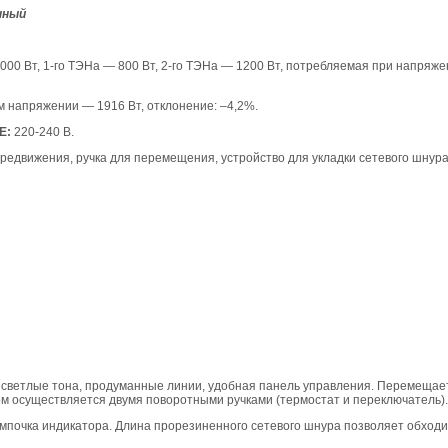
нный
00 Вт, 1-го ТЭНа — 800 Вт, 2-го ТЭНа — 1200 Вт, потребляемая при напряже
 напряжении — 1916 Вт, отклонение: –4,2%.
Е:
220-240 В.
редвижения, ручка для перемещения, устройство для укладки сетевого шнур
: светлые тона, продуманные линии, удобная панель управления. Перемещае
м осуществляется двумя поворотными ручками (термостат и переключатель).
мпочка индикатора. Длина прорезиненного сетевого шнура позволяет обходи