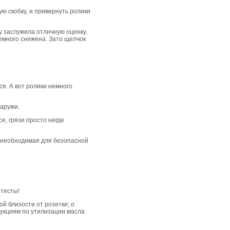
ую скобку, и привернуть ролики
у заслужила отличную оценку.
емного снижена. Зато щелчок
я. А вот ролики немного
наружи.
е, грязи просто негде
я необходимая для безопасной
 тесты!
й близости от розетки; о
рукциям по утилизации масла