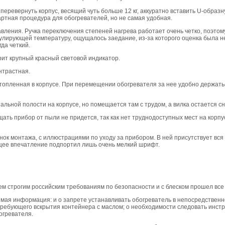
перевернуть корпус, весящий чуть больше 12 кг, аккуратно вставить U-образн
ртная процедура для обогревателей, но не самая удобная.
авления. Ручка переключения степеней нагрева работает очень четко, поэтом
гулирующей температуру, ощущалось заедание, из-за которого оценка была н
да четкий.
рит крупный красный световой индикатор.
нтрастная.
опленная в корпусе. При перемещении обогревателя за нее удобно держатьс
альной полости на корпусе, но помещается там с трудом, а вилка остается с
ать прибор от пыли не придется, так как нет труднодоступных мест на корпус
нок монтажа, с иллюстрациями по уходу за прибором. В ней присутствует вс
ее впечатление подпортил лишь очень мелкий шрифт.
ем строгим российским требованиям по безопасности и с блеском прошел все
имая информация: и о запрете устанавливать обогреватель в непосредственно
требующего вскрытия контейнера с маслом; о необходимости следовать инст
огревателя.