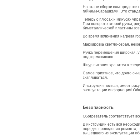
На этапе сборки вам предстоит 
гайками-барашками. Это станда
Теперь о плюсах и минусах упр
При повороте второй ручки, ре
биметаллической пластины всег
Во время включения нагрева го
Маркировка светло-серая, неко
Ручка перемещения широкая, ут
подтормаживают.
Шнур питания хранится в специ
Самое приятное, что долго очищ
скапливаться.
Инструкция полная, имеет рису
эксплуатации информация! Общ
Безопасность
Обогреватель соответствует вс
В инструкции есть вся необход
порядке проведения ремонта, 
вышедшего из эксплуатации об