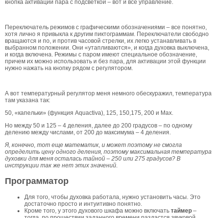
кнопка активации пара с подсветкой – вот и все управление.
Переключатель режимов с графическими обозначениями – все понятно,
хотя лично я привыкла к другим пиктограммам. Переключатели свободно
вращаются и по, и против часовой стрелки, их легко устанавливать в
выбранном положении. Они «утапливаются», и когда духовка выключена,
и когда включена. Режимы с паром имеют специальное обозначение,
причем их можно использовать и без пара, для активации этой функции
нужно нажать на кнопку рядом с регулятором.
А вот температурный регулятор меня немного обескуражил, температура
там указана так:
50, «капельки» (функция Aquactiva), 125, 150,175, 200 и Мах.
Но между 50 и 125 – 4 деления, далее до 200 градусов – по одному
делению между числами, от 200 до максимума – 4 деления.
Я, конечно, тот еще математик, и может поэтому не смогла
определить цену одного деления, поэтому максимальная температура
духовки для меня осталась тайной – 250 или 275 градусов? В
инструкции так же нет этих значений.
Программатор
Для того, чтобы духовка работала, нужно установить часы. Это
достаточно просто и интуитивно понятно.
Кроме того, у этого духового шкафа можно включать
таймер
–
тогда, по прошествии заданного времени раздастся звуковой