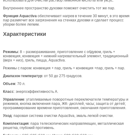
использовать для очистки раствор лимонной кислоты или уксус.
Внутреннее пространство духовки поможет очистить тот же пар.
Функция Aquactiva
обеспечивает нагрев в течение 30 минут, в это время
пар размягчит все загрязнения на стенках духовки и сделает процесс
уборки более легким.
Характеристики
Режимы
: 8 – размораживание, приготовление с обдувом, гриль +
конвекция, конвекция + нижний нагревательный элемент, традиционный
(верх + низ), гриль, пицца, Aquactiva.
Режимы с паром: конвекция + пар, гриль + конвекция +пар, гриль + пар.
Диапазон температур
: от 50 до 275 градусов.
Объем
: 70 л.
Класс
: энергоэффективность А.
Управление
: утапливаемые поворотные переключатели температуры и
режимов, кнопка включения пара, ЖК- дисплей, часы; защита от детей;
программирование времени приготовления, окончания приготовления.
Уход
: паровая система очистки Aquactiva, эмаль легкой очистки.
Комплектация
: пара телескопических направляющих, металлическая
решетка, глубокий противень.