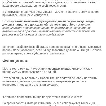
углубление, но оно небольшое, и если духовка стоит не очень ровно, то
вода просто разливается по всей поверхности.
В инструкции ограничен объем воды – 300 мл, добавлять воду во время
приготовления не рекомендуется.
Поэтому
важно включать функцию подачи пара уже тогда, когда
духовка нагрелась до заданной температуры
.
Это несколько
ограничивает приготовление при программировании времени:
включение пара происходит автоматически вместе с включением
режима, и вода начнет испаряться быстрее.
Конечно, такой небольшой объем пара не позволяет его использовать в
полной мере, особенно, если блюдо готовится дольше 40 минут. Но свою
роль он играет, в чем я убедилась при готовке.
Функционал
Месяц теста мои дети окрестили
месяцем пиццы
: «итальянскую»
программу мы использовали по полной.
Готовили пиццы большие и маленькие, на толстой основе и на тонких
пшеничных лепешках, использовали проверенные рецепты и
экспериментировали с разными вкусами.
Отличная программа: пицца получается высшего качества!
Во время работы этого режима интенсивно используется конвекция