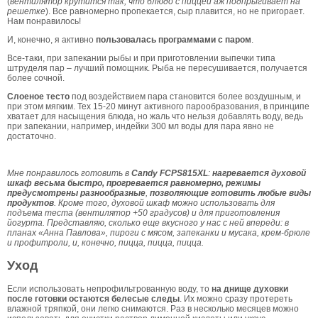
(
вентилятор крутится так, что блюдо с пиццей аж подпрыгивает на
решетке
). Все равномерно пропекается, сыр плавится, но не пригорает.
Нам понравилось!
И, конечно, я активно
пользовалась программами с паром
.
Все-таки, при запекании рыбы и при приготовлении выпечки типа
штруделя пар – лучший помощник. Рыба не пересушивается, получается
более сочной.
Слоеное тесто
под воздействием пара становится более воздушным, и
при этом мягким. Тех 15-20 минут активного парообразования, в принципе
хватает для насыщения блюда, но жаль что нельзя добавлять воду, ведь
при запекании, например, индейки 300 мл воды для пара явно не
достаточно.
Мне понравилось готовить в
Candy
FCPS815XL
:
нагревается духовой
шкаф весьма быстро, прогревается равномерно, режимы
предусмотрены разнообразные
,
позволяющие готовить любые виды
продуктов
. Кроме того, духовой шкаф можно использовать для
подъема теста (вентилятор +50 градусов) и для приготовления
йогурта. Представляю, сколько еще вкусного у нас с ней впереди: в
планах «Анна Павлова», пироги с мясом, запеканки и мусака, крем-брюле
и профитроли, и, конечно, пицца, пицца, пицца.
Уход
Если использовать непрофильтрованную воду, то
на днище духовки
после готовки остаются белесые следы
. Их можно сразу протереть
влажной тряпкой, они легко снимаются. Раз в несколько месяцев можно