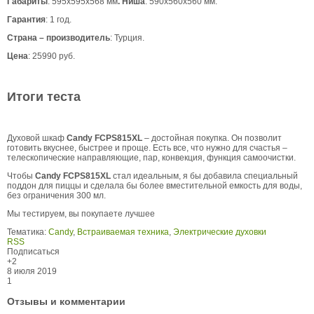
Габариты
: 595х595х568 мм
. Ниша
: 590х560х560 мм.
Гарантия
: 1 год.
Страна – производитель
: Турция.
Цена
: 25990 руб.
Итоги теста
Духовой шкаф
Candy
FCPS815XL
– достойная покупка. Он позволит
готовить вкуснее, быстрее и проще. Есть все, что нужно для счастья –
телескопические направляющие, пар, конвекция, функция самоочистки.
Чтобы
Candy
FCPS815XL
стал идеальным, я бы добавила специальный
поддон для пиццы и сделала бы более вместительной емкость для воды,
без ограничения 300 мл.
Мы тестируем, вы покупаете лучшее
Тематика:
Candy
,
Встраиваемая техника
,
Электрические духовки
RSS
Подписаться
+2
8 июля 2019
1
Отзывы и комментарии