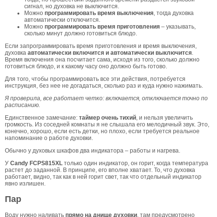
сигнал, но духовка не выключится.
Можно
программировать время выключения
, тогда духовка
автоматически отключится.
Можно
программировать время приготовления
– указывать,
сколько минут должно готовиться блюдо.
Если запрограммировать время приготовления и время выключения,
духовка
автоматически включится и автоматически выключится
.
Время включения она посчитает сама, исходя из того, сколько должно
готовиться блюдо, и к какому часу оно должно быть готово.
Для того, чтобы программировать все эти действия, потребуется
инструкция, без нее не догадаться, сколько раз и куда нужно нажимать.
Я проверила, все работает четко: включается, отключается точно по
расписанию.
Единственное замечание:
таймер очень тихий
, и нельзя увеличить
громкость. Из соседней комнаты я не слышала его мелодичный звук. Это,
конечно, хорошо, если есть детки, но плохо, если требуется реальное
напоминание о работе духовки.
Обычно у духовых шкафов два индикатора – работы и нагрева.
У
Candy
FCPS815XL
только один индикатор, он горит, когда температура
растет до заданной. В принципе, его вполне хватает. То, что духовка
работает, видно, так как в ней горит свет, так что отдельный индикатор
явно излишен.
Пар
Воду нужно наливать
прямо на днище духовки
, там предусмотрено