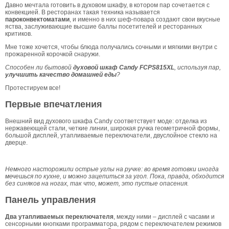
Давно мечтала готовить в духовом шкафу, в котором пар сочетается с
конвекцией. В ресторанах такая техника называется
пароконвектоматами
, и именно в них шеф-повара создают свои вкусные
яства, заслуживающие высшие баллы посетителей и ресторанных
критиков.
Мне тоже хочется, чтобы блюда получались сочными и мягкими внутри с
прожаренной корочкой снаружи.
Способен ли бытовой
духовой шкаф Candy FCPS815XL
, используя пар,
улучшить качество домашней еды
?
Протестируем все!
Первые впечатления
Внешний вид духового шкафа Candy соответствует моде: отделка из
нержавеющей стали, четкие линии, широкая ручка геометричной формы,
большой дисплей, утапливаемые переключатели, двуслойное стекло на
дверце.
Немного насторожили острые углы на ручке: во время готовки иногда
мечешься по кухне, и можно зацепиться за угол.
Пока, правда, обходится
без синяков на ногах, так что, может, это пустые опасения.
Панель управления
Два утапливаемых переключателя
, между ними – дисплей с часами и
сенсорными кнопками программатора, рядом с переключателем режимов