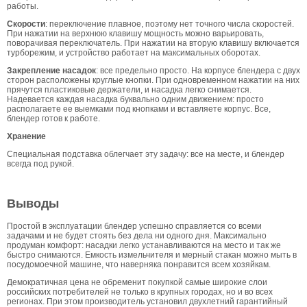
работы.
Скорости
: переключение плавное, поэтому нет точного числа скоростей.
При нажатии на верхнюю клавишу мощность можно варьировать,
поворачивая переключатель. При нажатии на вторую клавишу включается
турборежим, и устройство работает на максимальных оборотах.
Закрепление насадок
: все предельно просто. На корпусе блендера с двух
сторон расположены круглые кнопки. При одновременном нажатии на них
прячутся пластиковые держатели, и насадка легко снимается.
Надевается каждая насадка буквально одним движением: просто
располагаете ее выемками под кнопками и вставляете корпус. Все,
блендер готов к работе.
Хранение
Специальная подставка облегчает эту задачу: все на месте, и блендер
всегда под рукой.
Выводы
Простой в эксплуатации блендер успешно справляется со всеми
задачами и не будет стоять без дела ни одного дня. Максимально
продуман комфорт: насадки легко устанавливаются на место и так же
быстро снимаются. Емкость измельчителя и мерный стакан можно мыть в
посудомоечной машине, что наверняка понравится всем хозяйкам.
Демократичная цена не обременит покупкой самые широкие слои
российских потребителей не только в крупных городах, но и во всех
регионах. При этом производитель установил двухлетний гарантийный