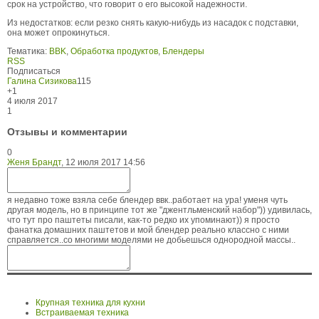
срок на устройство, что говорит о его высокой надежности.
Из недостатков: если резко снять какую-нибудь из насадок с подставки,
она может опрокинуться.
Тематика:
BBK
,
Обработка продуктов
,
Блендеры
RSS
Подписаться
Галина Сизикова
115
+1
4 июля 2017
1
Отзывы и комментарии
0
Женя Брандт
,
12 июля 2017 14:56
я недавно тоже взяла себе блендер ввк..работает на ура! уменя чуть
другая модель, но в принципе тот же "джентльменский набор")) удивилась,
что тут про паштеты писали, как-то редко их упоминают)) я просто
фанатка домашних паштетов и мой блендер реально классно с ними
справляется..со многими моделями не добьешься однородной массы..
Крупная техника для кухни
Встраиваемая техника