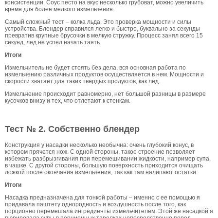
консистенции. Соус песто на вкус несколько грубоват, можно увеличить
время для более мелкого измельчения.
Самый сложный тест – колка льда. Это проверка мощности и силы
устройства. Блендер справился легко и быстро, буквально за секунды
превратив крупные брусочки в мелкую стружку. Процесс занял всего 15
секунд, лед не успел начать таять.
Итоги
Измельчитель не будет стоять без дела, вся основная работа по
измельчению различных продуктов осуществляется в нем. Мощности и
скорости хватает для таких твердых продуктов, как лед.
Измельчение происходит равномерно, нет большой разницы в размере
кусочков внизу и тех, что отлетают к стенкам.
Тест № 2. Собственно блендер
Конструкция у насадки несколько необычна: очень глубокий конус, в
котором прячется нож. С одной стороны, такое строение позволяет
избежать разбрызгивания при перемешивании жидкости, например супа,
в чашке. С другой стороны, большую поверхность приходится очищать
ложкой после окончания измельчения, так как там налипают остатки.
Итоги
Насадка предназначена для тонкой работы – именно с ее помощью я
придавала паштету однородность и воздушность после того, как
порционно перемешала ингредиенты измельчителем. Этой же насадкой я
пюрировала супы в порционных тарелках непосредственно перед