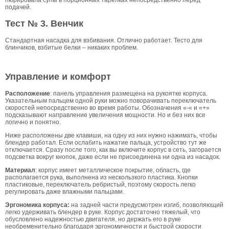
подачей.
Тест № 3. Венчик
Стандартная насадка для взбивания. Отлично работает. Тесто для
блинчиков, взбитые белки – никаких проблем.
Управление и комфорт
Расположение
: панель управления размещена на рукоятке корпуса.
Указательным пальцем одной руки можно поворачивать переключатель
скоростей непосредственно во время работы. Обозначения «-« и «+»
подсказывают направление увеличения мощности. Но и без них все
логично и понятно.
Ниже расположены две клавиши, на одну из них нужно нажимать, чтобы
блендер работал. Если ослабить нажатие пальца, устройство тут же
отключается. Сразу после того, как вы включите корпус в сеть, загорается
подсветка вокруг кнопок, даже если не присоединена ни одна из насадок.
Материал
: корпус имеет металлическое покрытие, область, где
располагается рука, выполнена из нескользкого пластика. Кнопки
пластиковые, переключатель ребристый, поэтому скорость легко
регулировать даже влажными пальцами.
Эргономика корпуса:
на задней части предусмотрен изгиб, позволяющий
легко удерживать блендер в руке. Корпус достаточно тяжелый, что
обусловлено надежностью двигателя, но держать его в руке
необременительно благодаря эргономичности и быстрой скорости