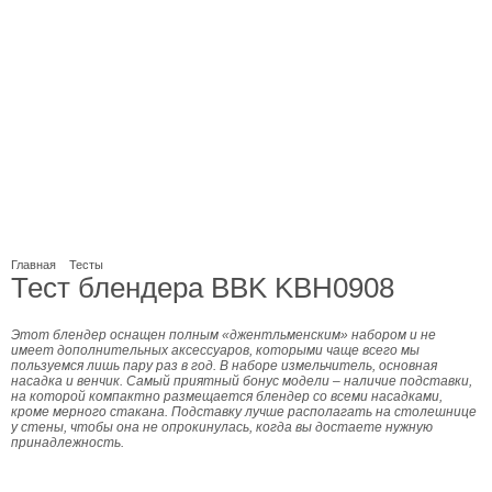
Главная
Тесты
Тест блендера BBK KBH0908
Этот блендер оснащен полным «джентльменским» набором и не
имеет дополнительных аксессуаров, которыми чаще всего мы
пользуемся лишь пару раз в год. В наборе измельчитель, основная
насадка и венчик. Самый приятный бонус модели – наличие подставки,
на которой компактно размещается блендер со всеми насадками,
кроме мерного стакана. Подставку лучше располагать на столешнице
у стены, чтобы она не опрокинулась, когда вы достаете нужную
принадлежность.