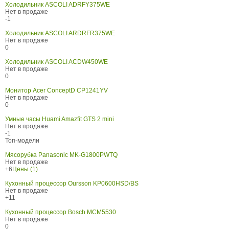
Холодильник ASCOLI ADRFY375WE
Нет в продаже
-1
Холодильник ASCOLI ARDRFR375WE
Нет в продаже
0
Холодильник ASCOLI ACDW450WE
Нет в продаже
0
Монитор Acer ConceptD CP1241YV
Нет в продаже
0
Умные часы Huami Amazfit GTS 2 mini
Нет в продаже
-1
Топ-модели
Мясорубка Panasonic MK-G1800PWTQ
Нет в продаже
+6
Цены (1)
Кухонный процессор Oursson KP0600HSD/BS
Нет в продаже
+11
Кухонный процессор Bosch MCM5530
Нет в продаже
0