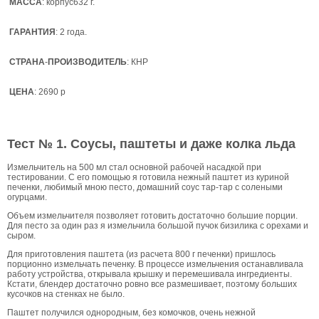
МАССА
: корпус632 г.
ГАРАНТИЯ
: 2 года.
СТРАНА
-
ПРОИЗВОДИТЕЛЬ
: КНР
ЦЕНА
: 2690 р
Тест № 1. Соусы, паштеты и даже колка льда
Измельчитель на 500 мл стал основной рабочей насадкой при
тестировании. С его помощью я готовила нежный паштет из куриной
печенки, любимый мною песто, домашний соус тар-тар с солеными
огурцами.
Объем измельчителя позволяет готовить достаточно большие порции.
Для песто за один раз я измельчила большой пучок бизилика с орехами и
сыром.
Для приготовления паштета (из расчета 800 г печенки) пришлось
порционно измельчать печенку. В процессе измельчения останавливала
работу устройства, открывала крышку и перемешивала ингредиенты.
Кстати, блендер достаточно ровно все размешивает, поэтому больших
кусочков на стенках не было.
Паштет получился однородным, без комочков, очень нежной