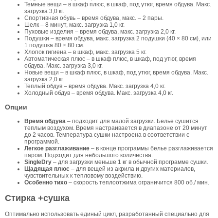
Темные вещи – в шкаф плюс, в шкаф, под утюг, время обдува. Макс.
загрузка 3,0 кг.
Спортивная обувь – время обдува, макс. – 2 пары.
Шелк – 8 минут, макс. загрузка 1,0 кг.
Пуховые изделия – время обдува, макс. загрузка 2,0 кг.
Подушки – время обдува, макс. загрузка 2 подушки (40 × 80 см), или
1 подушка 80 × 80 см.
Хлопок гигиена – в шкаф, макс. загрузка 5 кг.
Автоматическая плюс – в шкаф плюс, в шкаф, под утюг, время
обдува. Макс. загрузка 3,0 кг.
Новые вещи – в шкаф плюс, в шкаф, под утюг, время обдува. Макс.
загрузка 2,0 кг.
Теплый обдув – время обдува. Макс. загрузка 4,0 кг.
Холодный обдув – время обдува. Макс. загрузка 4,0 кг.
Опции
Время обдува
– подходит для малой загрузки. Белье сушится
теплым воздухом. Время настраивается в диапазоне от 20 минут
до 2 часов. Температура сушки настроена в соответствии с
программой.
Легкое разглаживание
– в конце программы белье разглаживается
паром. Подходит для небольшого количества.
SingleDry
– для загрузки меньше 1 кг в обычной программе сушки.
Щадящая плюс
– для вещей из акрила и других материалов,
чувствительных к тепловому воздействию.
Особенно тихо
– скорость теплоотжима ограничится 800 об./ мин.
Стирка +сушка
Оптимально использовать единый цикл, разработанный специально для