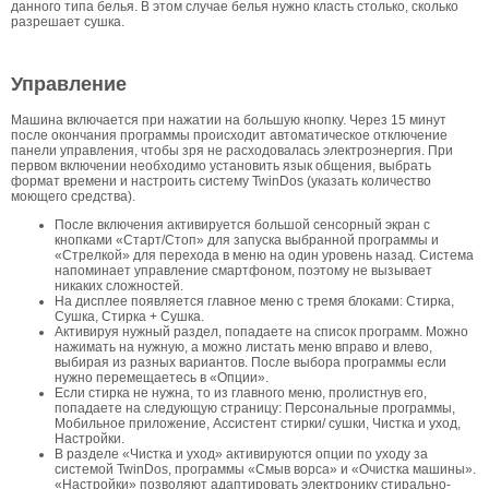
данного типа белья. В этом случае белья нужно класть столько, сколько
разрешает сушка.
Управление
Машина включается при нажатии на большую кнопку. Через 15 минут
после окончания программы происходит автоматическое отключение
панели управления, чтобы зря не расходовалась электроэнергия. При
первом включении необходимо установить язык общения, выбрать
формат времени и настроить систему TwinDos (указать количество
моющего средства).
После включения активируется большой сенсорный экран с
кнопками «Старт/Стоп» для запуска выбранной программы и
«Стрелкой» для перехода в меню на один уровень назад. Система
напоминает управление смартфоном, поэтому не вызывает
никаких сложностей.
На дисплее появляется главное меню с тремя блоками: Стирка,
Сушка, Стирка + Сушка.
Активируя нужный раздел, попадаете на список программ. Можно
нажимать на нужную, а можно листать меню вправо и влево,
выбирая из разных вариантов. После выбора программы если
нужно перемещаетесь в «Опции».
Если стирка не нужна, то из главного меню, пролистнув его,
попадаете на следующую страницу: Персональные программы,
Мобильное приложение, Ассистент стирки/ сушки, Чистка и уход,
Настройки.
В разделе «Чистка и уход» активируются опции по уходу за
системой TwinDos, программы «Смыв ворса» и «Очистка машины».
«Настройки» позволяют адаптировать электронику стирально-