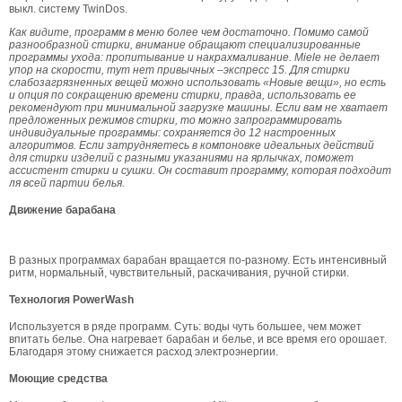
выкл. систему TwinDos.
Как видите, программ в меню более чем достаточно. Помимо самой
разнообразной стирки, внимание обращают специализированные
программы ухода: пропитывание и накрахмаливание. Miele не делает
упор на скорости, тут нет привычных –экспресс 15. Для стирки
слабозагрязненных вещей можно использовать «Новые вещи», но есть
и опция по сокращению времени стирки, правда, использовать ее
рекомендуют при минимальной загрузке машины. Если вам не хватает
предложенных режимов стирки, то можно запрограммировать
индивидуальные программы: сохраняется до 12 настроенных
алгоритмов. Если затрудняетесь в компоновке идеальных действий
для стирки изделий с разными указаниями на ярлычках, поможет
ассистент стирки и сушки. Он составит программу, которая подходит
ля всей партии белья.
Движение барабана
В разных программах барабан вращается по-разному. Есть интенсивный
ритм, нормальный, чувствительный, раскачивания, ручной стирки.
Технология PowerWash
Используется в ряде программ. Суть: воды чуть большее, чем может
впитать белье. Она нагревает барабан и белье, и все время его орошает.
Благодаря этому снижается расход электроэнергии.
Моющие средства