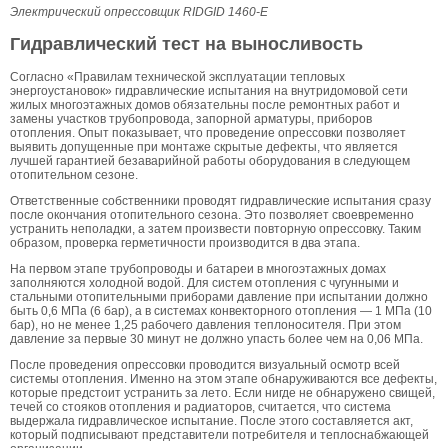
Электрический опрессовщик RIDGID 1460-Е
Гидравлический тест на выносливость
Согласно «Правилам технической эксплуатации тепловых
энергоустановок» гидравлические испытания на внутридомовой сети
жилых многоэтажных домов обязательны после ремонтных работ и
замены участков трубопровода, запорной арматуры, приборов
отопления. Опыт показывает, что проведение опрессовки позволяет
выявить допущенные при монтаже скрытые дефекты, что является
лучшей гарантией безаварийной работы оборудования в следующем
отопительном сезоне.
Ответственные собственники проводят гидравлические испытания сразу
после окончания отопительного сезона. Это позволяет своевременно
устранить неполадки, а затем произвести повторную опрессовку. Таким
образом, проверка герметичности производится в два этапа.
На первом этапе трубопроводы и батареи в многоэтажных домах
заполняются холодной водой. Для систем отопления с чугунными и
стальными отопительными приборами давление при испытании должно
быть 0,6 МПа (6 бар), а в системах конвекторного отопления — 1 МПа (10
бар), но не менее 1,25 рабочего давления теплоносителя. При этом
давление за первые 30 минут не должно упасть более чем на 0,06 МПа.
После проведения опрессовки проводится визуальный осмотр всей
системы отопления. Именно на этом этапе обнаруживаются все дефекты,
которые предстоит устранить за лето. Если нигде не обнаружено свищей,
течей со стояков отопления и радиаторов, считается, что система
выдержала гидравлическое испытание. После этого составляется акт,
который подписывают представители потребителя и теплоснабжающей