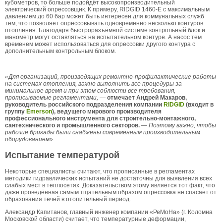
кубометров, то больше подойдёт высокопроизводительный
электрический опрессовщик. К примеру, RIDGID 1460-Е с максимальным
давлением до 60 бар может быть интересен для коммунальных служб
тем, что позволяет опрессовывать одновременно несколько контуров
отопления. Благодаря быстроразъёмной системе контрольный блок и
манометр могут оставляться на испытательном контуре. А насос тем
временем может использоваться для опрессовки другого контура с
дополнительным контрольным блоком.
«Для организаций, производящих ремонтно-профилактические работы
на системах отопления, важно выполнить все процедуры за
минимальное время и при этом соблюсти все требования,
прописываемые регламентами,
—
отмечает Андрей Макаров,
руководитель российского подразделения компании
RIDGID
(входит в
группу
Emerson
), ведущего мирового производителя
профессионального инструмента для строительно-монтажного,
сантехнического и промышленного секторов.
—
Поэтому важно, чтобы
рабочие бригады были снабжены современным производительным
оборудованием».
Испытание температурой
Некоторые специалисты считают, что прописанные в регламентах
методики гидравлических испытаний не достаточны для выявления всех
слабых мест в теплосетях. Доказательством этому является тот факт, что
даже проведённая самым тщательным образом опрессовка не спасает от
образования течей в отопительный период.
Александр Капитанов, главный инженер компании «РеМоНа» (г. Коломна
Московской области) считает, что температурные деформации,