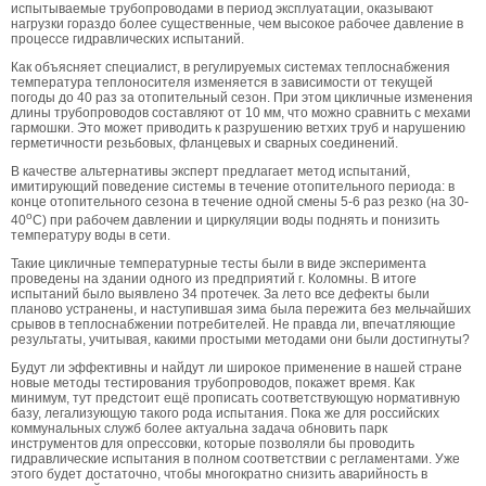
испытываемые трубопроводами в период эксплуатации, оказывают
нагрузки гораздо более существенные, чем высокое рабочее давление в
процессе гидравлических испытаний.
Как объясняет специалист, в регулируемых системах теплоснабжения
температура теплоносителя изменяется в зависимости от текущей
погоды до 40 раз за отопительный сезон. При этом цикличные изменения
длины трубопроводов составляют от 10 мм, что можно сравнить с мехами
гармошки. Это может приводить к разрушению ветхих труб и нарушению
герметичности резьбовых, фланцевых и сварных соединений.
В качестве альтернативы эксперт предлагает метод испытаний,
имитирующий поведение системы в течение отопительного периода: в
конце отопительного сезона в течение одной смены 5-6 раз резко (на 30-
о
40
С) при рабочем давлении и циркуляции воды поднять и понизить
температуру воды в сети.
Такие цикличные температурные тесты были в виде эксперимента
проведены на здании одного из предприятий г. Коломны. В итоге
испытаний было выявлено 34 протечек. За лето все дефекты были
планово устранены, и наступившая зима была пережита без мельчайших
срывов в теплоснабжении потребителей. Не правда ли, впечатляющие
результаты, учитывая, какими простыми методами они были достигнуты?
Будут ли эффективны и найдут ли широкое применение в нашей стране
новые методы тестирования трубопроводов, покажет время. Как
минимум, тут предстоит ещё прописать соответствующую нормативную
базу, легализующую такого рода испытания. Пока же для российских
коммунальных служб более актуальна задача обновить парк
инструментов для опрессовки, которые позволяли бы проводить
гидравлические испытания в полном соответствии с регламентами. Уже
этого будет достаточно, чтобы многократно снизить аварийность в