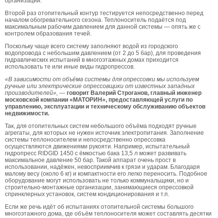
организации.
Второй раз отопительный контур тестируется непосредственно перед
началом обогревательного сезона. Теплоноситель подаётся под
максимальным рабочим давлением для данной системы — опять же с
контролем образования течей.
Поскольку чаще всего систему заполняют водой из городского
водопровода с небольшим давлением (от 2 до 5 бар), для проведения
гидравлических испытаний в многоэтажных домах приходится
использовать те или иные виды гидропрессов.
«В зависимости от объёма системы для опрессовки мы используем
ручные или электрические опрессовщики от известных западных
производителей»,
—
говорит Валерий Строганов, главный инженер
московской компании «МАТОРИН», предоставляющей услуги по
управлению, эксплуатации и техническому обслуживанию объектов
недвижимости.
Так, для отопительных систем небольшого объёма подходят ручные
агрегаты, для которых не нужен источник электропитания. Заполнение
системы теплоносителем и непосредственно опрессовка
осуществляются движениями рукояти. Например, испытательный
гидропресс RIDGID 1450 с ёмкостью бака 13,5 л может развивать
максимальное давление 50 бар. Такой аппарат очень прост в
использовании, надёжен, невосприимчив к грязи и ударам. Благодаря
малому весу (около 6 кг) и компактности его легко переносить. Подобное
оборудование могут использовать не только коммунальщики, но и
строительно-монтажные организации, занимающиеся опрессовкой
спринклерных установок, систем кондиционирования и т.п.
Если же речь идёт об испытаниях отопительной системы большого
многоэтажного дома, где объём теплоносителя может составлять десятки