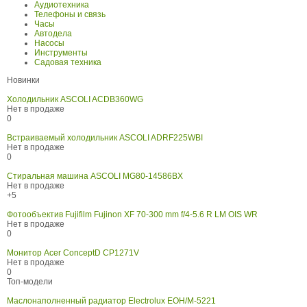
Аудиотехника
Телефоны и связь
Часы
Автодела
Насосы
Инструменты
Садовая техника
Новинки
Холодильник ASCOLI ACDB360WG
Нет в продаже
0
Встраиваемый холодильник ASCOLI ADRF225WBI
Нет в продаже
0
Стиральная машина ASCOLI MG80-14586BX
Нет в продаже
+5
Фотообъектив Fujifilm Fujinon XF 70-300 mm f/4-5.6 R LM OIS WR
Нет в продаже
0
Монитор Acer ConceptD CP1271V
Нет в продаже
0
Топ-модели
Маслонаполненный радиатор Electrolux EOH/M-5221