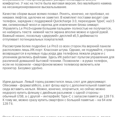
комфортно. У нас на тесте была матовая версия, без малейшего намека
на несанкционированное выскальзывание.
Качество сборки выше всяких похвал. Ронять, конечно, не пробовал, но
никаких люфтов, щелочек не заметил. В комплект поставки входят сам
телефон, зарядник с поддержкой Quickcharge 3.0, переходник TypeC на3.5
мм, силиконовый чехол и скрепка для извлечения блока симкарт.
Управлять Le Pro3«одним большим пальцем» полностью не получается,
но набирать текств нижней части экрана вполне можно и одной рукой.
Важный нюанс, поскольку «двурукий» дисплей в5,5 дюймачасто
отпугивает потенциальных покупателей.
Рассмотрим более подробно Le Pro3 со всех сторон.На верхней панели
расположен лишь ИК-порт. Классная штука. Однако, не подумайте, страна
возвращается в нулевые годы,когда два телефона лежали рядом и с
упоением делились файлами. Здесь ИК работает пультом управления для
различной домашней бытовой техники. Позвонили – в руках телефон,
если не позвонили –смартфоном можно телевизор включить или
проектор. Безумно удобно.
Идем дальше. Левый торец разместился лишь слот для двухсимкарт.
Обесимки - форматаMicro, а вот флэш карту с дополнительной памятью
сюда вставить нельзя. Можно, конечно, огорчиться, но сейчас можно
недорого купить флешку с двойным разъемом: с одной стороны -
обычный USB, а с другой – интерфейс Type-C с запасом памяти до 128 Гб.
К тому же, можно сразу купить смартфон с большей памятью – на 64 или
128 Гб.