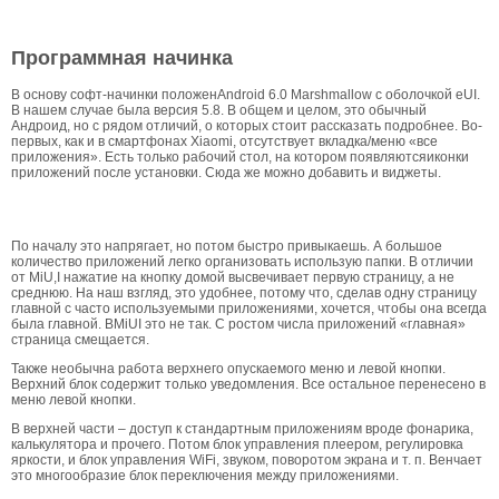
Программная начинка
В основу софт-начинки положенAndroid 6.0 Marshmallow с оболочкой eUI.
В нашем случае была версия 5.8. В общем и целом, это обычный
Андроид, но с рядом отличий, о которых стоит рассказать подробнее. Во-
первых, как и в смартфонах Xiaomi, отсутствует вкладка/меню «все
приложения». Есть только рабочий стол, на котором появляютсяиконки
приложений после установки. Сюда же можно добавить и виджеты.
По началу это напрягает, но потом быстро привыкаешь. А большое
количество приложений легко организовать использую папки. В отличии
от MiU,I нажатие на кнопку домой высвечивает первую страницу, а не
среднюю. На наш взгляд, это удобнее, потому что, сделав одну страницу
главной с часто используемыми приложениями, хочется, чтобы она всегда
была главной. ВMiUI это не так. С ростом числа приложений «главная»
страница смещается.
Также необычна работа верхнего опускаемого меню и левой кнопки.
Верхний блок содержит только уведомления. Все остальное перенесено в
меню левой кнопки.
В верхней части – доступ к стандартным приложениям вроде фонарика,
калькулятора и прочего. Потом блок управления плеером, регулировка
яркости, и блок управления WiFi, звуком, поворотом экрана и т. п. Венчает
это многообразие блок переключения между приложениями.