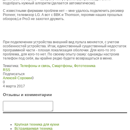
подобрать нужный алгоритм (делается автоматически).
С известными фирмами проблем нет – мне удалось подключить ресивер
Pioneer, телевизор LG. А вот с BBK и Thomson, героями наших прошлых
обзоров,Le Pro3 не захотел дружить.
При подключении устройства внешний вид пульта меняется, с учетом
особенностей устройства. Итак, единственный существенный недостаток
программной части - плохая локализация оболочки. Для кого-то это
проблема, для кого-то нет. По своему опыту скажу: однажды настроив
телефон под себя, вы крайне редко будете возвращаться в меню.
Тематика:
Телефоны и связь
,
Смартфоны
,
Фототехника
RSS
Подписаться
Алексей Сорокин
0
0
4 марта 2017
Отзывы и комментарии
Крупная техника для кухни
Встраиваемая техника