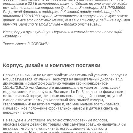
оперативки и 32 ГБ встроенной памяти. Однако не это главное, когда
речь идет о топовомпроцессоре Qualcomm Snapdragon 821 (MSM8996
Pro), емкой батарее с поддержкой быстрой зарядкиquickcharge 3.0,
отличном 1920х1080 экране, металлическом корпусе и еще куче всяких
фишек. И все это доступно менее, чем за 20 тысяч рублей – не в пример
тому же Samsung (в этом случае – только отстегивай!)
Итак, беру в руки «убийцу». Неужели и в самом деле это настоящий
«киллер»?
Текст: Алексей СОРОКИН.
Корпус, дизайн и комплект поставки
Серьезная начинка не может обойтись без стильной упаковки. Корпус Le
Pro3, разумеется, стильный.Несмотря на внушительный дисплей в 5,5
дюймовновый смартфон ощутимо меньше своих конкурентов-
151,4x73,9x7,5 мм. Однако его дизайннедалеко ушел от предыдущей
модели, можно и перепутать. Выглядит Le Pro3 вполне по-флагмански:
металлический корпус, стильные полоски на задней панели, округлый
сканер отпечатка пальцев, массивный блок задней камеры,
стереодинамики на нижнем торце и, что мне больше всего нравится,
симметричное положение фронтальной камеры и датчика света на
передней панели.
Не забудем и блестящие, ну, точно отполированные полоски,
опоясывающие девайс по торцам. Они заметны сразу, но наощупь, я бы
не сказал, что очень уж приятны: естьощущение угловатости
инеуклюжести. Нов целом девайс умещаетсяналадони вполне