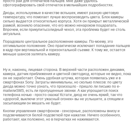
просто рай для отпечатков пальцев. Мне даже удалось
сфотографировать свой отпечаток в мельчайших подробностях.
Диоды, используемые в качестве вспышек, имеют разную цветовую
температуру, что помогает лучше воспроизводить цвета. Блок камеры
сильно выдается относительно корпуса. Хотя он прикрыт металлической
рамкой, возникло опасение, что его можно ненароком поцарапать.
Впрочем, если прикупитьсолидный чехол, эта проблема будет не столь
актуальна.
Порадовало центральное расположение камеры. По-моему, это
оптимальное положение. Оно практически исключает попадание пальцев
в кадр при вертикальной и горизонтальной съемке. К тому же, остается
меньше шансов заляпать камеру.
Ну и, наконец, лицевая сторона. В верхней части расположен динамик,
камера, датчик приближения и цветной светодиод, которые не видно, пока
он не заработает. Очень удобная штучка, которая появилась уже и в
смартфонах Sony. Затраты минимальны, но сколько плюсов: по цвету
диода можно точно узнать, что произошло - пришло ли письмо по e-
mailилиSMS, есть ли пропущенные звонки. А как упрощается поиск
телефона ночью - просто сказка! Кстати, диод не очень яркий, так что
«дорогой, выключи этот ужасный огонек» вы не услышите, а спящим и
засыпающим он мешать не будет.
Кнопки управления смартфоном - сенсорные, расположены внизу и
подсвечиваются белой подсветкой при нажатии. Ничего особенного,
работают, как положено, но в перчатках не нажимаются.