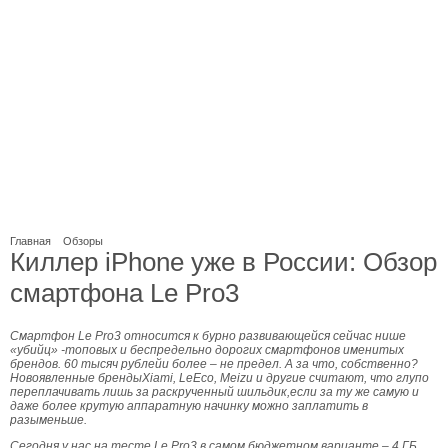
Главная
Обзоры
Киллер iPhone уже в России: Обзор
смартфона Le Pro3
Смартфон Le Pro3 относится к бурно развивающейся сейчас нише
«убийц» -топовых и беспредельно дорогих смартфонов именитых
брендов. 60 тысяч рублейи более – не предел. А за что, собственно?
Новоявленные брендыXiami, LeEco, Meizu и другие считают, что глупо
переплачивать лишь за раскрученный шильдик,если за ту же самую и
даже более крутую аппаратную начинку можно заплатить в
разыменьше.
Сегодня у нас на тесте Le Pro3 в самом бюджетном варианте – 4 ГБ