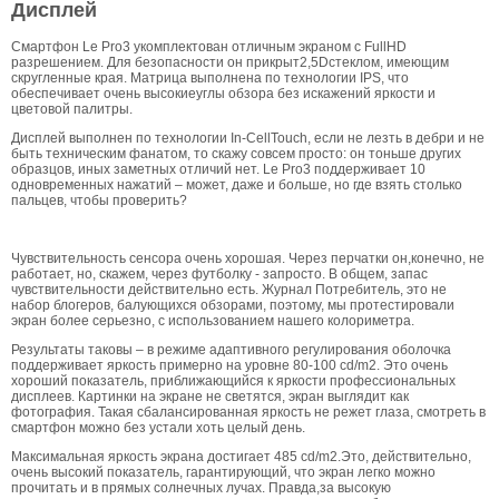
Дисплей
Смартфон Le Pro3 укомплектован отличным экраном с FullHD
разрешением. Для безопасности он прикрыт2,5Dстеклом, имеющим
скругленные края. Матрица выполнена по технологии IPS, что
обеспечивает очень высокиеуглы обзора без искажений яркости и
цветовой палитры.
Дисплей выполнен по технологии In-CellTouch, если не лезть в дебри и не
быть техническим фанатом, то скажу совсем просто: он тоньше других
образцов, иных заметных отличий нет. Le Pro3 поддерживает 10
одновременных нажатий – может, даже и больше, но где взять столько
пальцев, чтобы проверить?
Чувствительность сенсора очень хорошая. Через перчатки он,конечно, не
работает, но, скажем, через футболку - запросто. В общем, запас
чувствительности действительно есть. Журнал Потребитель, это не
набор блогеров, балующихся обзорами, поэтому, мы протестировали
экран более серьезно, с использованием нашего колориметра.
Результаты таковы – в режиме адаптивного регулирования оболочка
поддерживает яркость примерно на уровне 80-100 cd/m2. Это очень
хороший показатель, приближающийся к яркости профессиональных
дисплеев. Картинки на экране не светятся, экран выглядит как
фотография. Такая сбалансированная яркость не режет глаза, смотреть в
смартфон можно без устали хоть целый день.
Максимальная яркость экрана достигает 485 cd/m2.Это, действительно,
очень высокий показатель, гарантирующий, что экран легко можно
прочитать и в прямых солнечных лучах. Правда,за высокую