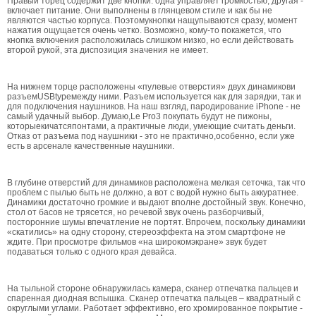
Правый торец содержит две кнопки: одна управляет громкостью, другая -
включает питание. Они выполнены в глянцевом стиле и как бы не
являются частью корпуса. Поэтомукнопки нащупываются сразу, момент
нажатия ощущается очень четко. Возможно, кому-то покажется, что
кнопка включения расположилась слишком низко, но если действовать
второй рукой, эта диспозиция значения не имеет.
На нижнем торце расположены «пулевые отверстия» двух динамикови
разъемUSBtypeмежду ними. Разъем используется как для зарядки, так и
для подключения наушников. На наш взгляд, пародирование iPhone - не
самый удачный выбор. Думаю,Le Pro3 покупать будут не пижоны,
которыекичатсяпонтами, а практичные люди, умеющие считать деньги.
Отказ от разъема под наушники - это не практично,особенно, если уже
есть в арсенале качественные наушники.
В глубине отверстий для динамиков расположена мелкая сеточка, так что
проблем с пылью быть не должно, а вот с водой нужно быть аккуратнее.
Динамики достаточно громкие и выдают вполне достойный звук. Конечно,
стол от басов не трясется, но речевой звук очень разборчивый,
посторонние шумы впечатление не портят. Впрочем, поскольку динамики
«скатились» на одну сторону, стереоэффекта на этом смартфоне не
ждите. При просмотре фильмов «на широкомэкране» звук будет
подаваться только с одного края девайса.
На тыльной стороне обнаружилась камера, сканер отпечатка пальцев и
спаренная диодная вспышка. Сканер отпечатка пальцев – квадратный с
округлыми углами. Работает эффективно, его хромированное покрытие -