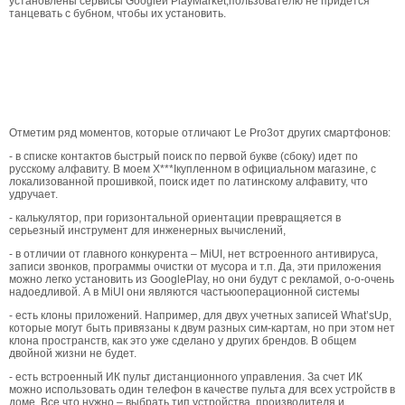
установлены сервисы Googleи PlayMarket,пользователю не придется
танцевать с бубном, чтобы их установить.
Отметим ряд моментов, которые отличают Le Pro3от других смартфонов:
- в списке контактов быстрый поиск по первой букве (сбоку) идет по
русскому алфавиту. В моем X***Iкупленном в официальном магазине, с
локализованной прошивкой, поиск идет по латинскому алфавиту, что
удручает.
- калькулятор, при горизонтальной ориентации превращяется в
серьезный инструмент для инженерных вычислений,
- в отличии от главного конкурента – MiUI, нет встроенного антивируса,
записи звонков, программы очистки от мусора и т.п. Да, эти приложения
можно легко установить из GooglePlay, но они будут с рекламой, о-о-очень
надоедливой. А в MiUI они являются частьюоперационной системы
- есть клоны приложений. Например, для двух учетных записей What’sUp,
которые могут быть привязаны к двум разных сим-картам, но при этом нет
клона пространств, как это уже сделано у других брендов. В общем
двойной жизни не будет.
- есть встроенный ИК пульт дистанционного управления. За счет ИК
можно использовать один телефон в качестве пульта для всех устройств в
доме. Все что нужно – выбрать тип устройства, производителя и