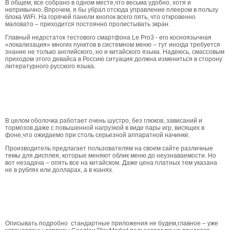
В общем, все собрано в одном месте,что весьма удобно, хотя и
непривычно. Впрочем, я бы убрал отсюда управление плеером в пользу
блока WiFi. На горячей панели кнопок всего пять, что откровенно
маловато – приходится постоянно пролистывать экран.
Главный недостаток тестового смартфона Le Pro3 - его косноязычная
«локализация» многих пунктов в системном меню – тут иногда требуется
знание не только английского, но и китайского языка. Надеюсь, смассовым
приходом этого девайса в Россию ситуация должна измениться в сторону
литературного русского языка.
В целом оболочка работает очень шустро, без глюков, зависаний и
тормозов даже с повышенной нагрузкой в виде пары игр, висящих в
фоне,что ожидаемо при столь серьезной аппаратной начинке.
Производитель предлагает пользователям на своем сайте различные
темы для дисплея, которые меняют облик меню до неузнаваемости. Но
вот незадача – опять все на китайском. Даже цена платных тем указана
не в рублях или долларах, а в юанях.
Описывать подробно стандартные приложения не будем,главное – уже