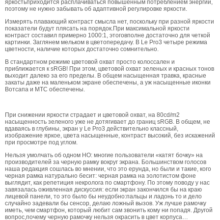
яркостьприходится расплачиваться повышенным потреблением энергии,
поэтому не нужно забывать об адаптивной регулировке яркости.
Измерять плавающий контраст смысла нет, поскольку при разной яркости
показатели будут плясать на порядок.При максимальной яркости
контраст составил примерно 1000:1, этоговполне достаточно для четкой
картинки. Заглянем мельком в цветопередачу. В Le Pro3 четыре режима
цветности, наличие которых достаточно сомнительно.
В стандартном режиме цветовой охват просто колоссален и
приближается к sRGB! При этом, цветовой охват зеленых и красных тонов
выходит далеко за его пределы. В общем насыщенная травка, красные
закаты даже на маленьком экране обеспечены, а уж насыщенные иконки
Вотсапа и МТС обеспечены.
При снижении яркости страдает и цветовой охват, на 80cd/m2
насыщенность зеленого уже не дотягивает до границ sRGB. В общем, не
вдаваясь в глубины, экран у Le Pro3 действительно классный,
изображение яркое, цвета насыщенные, контраст высокий, без искажений
при просмотре под углом.
Нельзя умолчать об одном НО: многие пользователи «катят бочку» на
производителей за черную рамку вокруг экрана. Большинством голосов
наша редакция сошлась во мнении, что это ерунда, но были и такие, кого
черная рамка натурально бесит: черная рамка на золотистом фоне
выглядит, как репетиция некролога по смартфону. По этому поводу у нас
завязалась оживленная дискуссия: если экран закончился бы на краю
лицевой панели, то это было бы неудобно:пальцы и ладонь то и дело
случайно задевали бы сенсор, делаю ложный вызов. Уж лучше рамочку
иметь, чем смартфон, который любит сам звонить кому ни попадя. Другой
вопрос,почему черную рамочку нельзя окрасить в цвет корпуса…