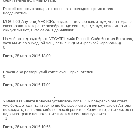
сомнительна (голимый китай).
Picocell неплохие аппараты, но цена в последнее время стала
неадекватной.
MOBI-900, AnyTone, VEKTORы выдают такой фоновый шум, что на экране
спектроанализатора не разобрать, где сигнал, а где шум, непонятно что
они усиливают, а что от себя добавляют.
На мой взгляд надо брать VEGATEL либо Picocell. Себе бы взял Вегатела,
хотя бы из-за выходной мощности в 15ДБм и красивой коробочки)))
0
Гость
,
28 марта 2015 18:00
Спасибо за развернутый совет, очень признателен.
0
Гость
,
30 марта 2015 17:01
У меня в кабинете в Москве установлен itone 3G и прекрасно работает
уже больше года. Если усиление больше, чем в одной комнате от Айтона
не ожидать, то вполне себе неплохой репитер. Кроме того, он стилизован
под смартфон и неплохо вписывается в обстановку офиса.
+2
Гость
,
26 марта 2015 10:56