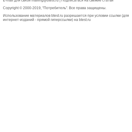
E-mail для связи
mailing@btest.ru
|
Подписаться на свежие статьи
Copyright © 2000-2019, "Потребитель". Все права защищены.
Использование материалов btest.ru разрешается при условии ссылки (для
интернет-изданий - прямой гиперссылки) на btest.ru