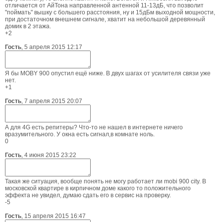
отличается от АйТона направленной антенной 11-13дБ, что позволит
"поймать" вышку с большего расстояния, ну и 15дБм выходной мощности,
при достаточном внешнем сигнале, хватит на небольшой деревянный
домик в 2 этажа.
+2
Гость
,
5 апреля 2015 12:17
Я бы MOBY 900 опустил ещё ниже. В двух шагах от усилителя связи уже
нет.
+1
Гость
,
7 апреля 2015 20:07
А для 4G есть репитеры? Что-то не нашел в интернете ничего
вразумительного. У окна есть сигнал,в комнате ноль.
0
Гость
,
4 июня 2015 23:22
Такая же ситуация, вообще понять не могу работает ли mobi 900 city. В
московской квартире в кирпичном доме какого то положительного
эффекта не увидел, думаю сдать его в сервис на проверку.
-5
Гость
,
15 апреля 2015 16:47