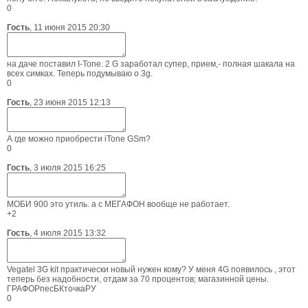
0
Гость
,
11 июня 2015 20:30
на даче поставил I-Tone. 2 G заработал супер, прием,- полная шакала на
всех симках. Теперь подумываю о 3g.
0
Гость
,
23 июня 2015 12:13
А где можно приобрести iTone GSm?
0
Гость
,
3 июля 2015 16:25
МОБИ 900 это утиль. а с МЕГАФОН вообще не работает.
+2
Гость
,
4 июля 2015 13:32
Vegatel 3G kit практически новый нужен кому? У меня 4G появилось , этот
теперь без надобности, отдам за 70 процентов; магазинной цены.
ГРАФОРпесБКточкаРУ
0