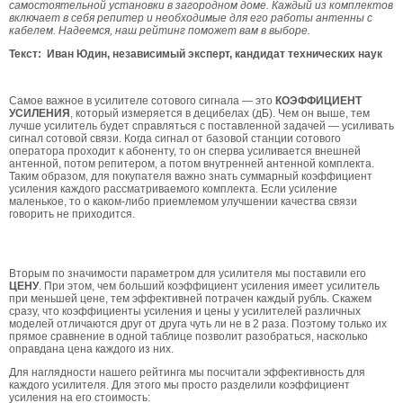
самостоятельной установки в загородном доме. Каждый из комплектов
включает в себя репитер и необходимые для его работы антенны с
кабелем. Надеемся, наш рейтинг поможет вам в выборе.
Текст: Иван Юдин, независимый эксперт, кандидат технических наук
Самое важное в усилителе сотового сигнала — это
КОЭФФИЦИЕНТ
УСИЛЕНИЯ
, который измеряется в децибелах (дБ). Чем он выше, тем
лучше усилитель будет справляться с поставленной задачей — усиливать
сигнал сотовой связи. Когда сигнал от базовой станции сотового
оператора проходит к абоненту, то он сперва усиливается внешней
антенной, потом репитером, а потом внутренней антенной комплекта.
Таким образом, для покупателя важно знать суммарный коэффициент
усиления каждого рассматриваемого комплекта. Если усиление
маленькое, то о каком-либо приемлемом улучшении качества связи
говорить не приходится.
Вторым по значимости параметром для усилителя мы поставили его
ЦЕНУ
. При этом, чем больший коэффициент усиления имеет усилитель
при меньшей цене, тем эффективней потрачен каждый рубль. Скажем
сразу, что коэффициенты усиления и цены у усилителей различных
моделей отличаются друг от друга чуть ли не в 2 раза. Поэтому только их
прямое сравнение в одной таблице позволит разобраться, насколько
оправдана цена каждого из них.
Для наглядности нашего рейтинга мы посчитали эффективность для
каждого усилителя. Для этого мы просто разделили коэффициент
усиления на его стоимость: