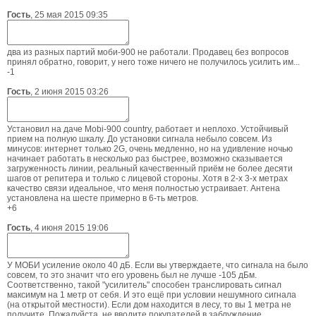
Гость
,
25 мая 2015 09:35
два из разных партий моби-900 не работали. Продавец без вопросов
принял обратно, говорит, у него тоже ничего не получилось усилить им...
-1
Гость
,
2 июня 2015 03:26
Установил на даче Mobi-900 country, работает и неплохо. Устойчивый
прием на полную шкалу. До установки сигнала небыло совсем. Из
минусов: интернет только 2G, очень медленно, но на удивление ночью
начинает работать в несколько раз быстрее, возможно сказывается
загруженность линии, реальный качественный приём не более десяти
шагов от репитера и только с лицевой стороны. Хотя в 2-х 3-х метрах
качество связи идеальное, что меня полностью устраивает. Антена
установлена на шесте примерно в 6-ть метров.
+6
Гость
,
4 июня 2015 19:06
У МОБИ усиление около 40 дБ. Если вы утверждаете, что сигнала на было
совсем, то это значит что его уровень был не лучше -105 дБм.
Соответственно, такой "усилитель" способен транслировать сигнал
максимум на 1 метр от себя. И это ещё при условии нешумного сигнала
(на открытой местности). Если дом находится в лесу, то вы 1 метра не
получите. Пожалуйста, не вводите покупателей в заблуждение.