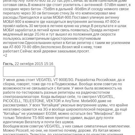
репитер Any Tone AT-800 за 20 тыс.руб.Сейчас во всём панельном доме
сотовая связь.В комнате где стоит усилитель с антеннкой -57dBm кажет, в
соседних через бетон -75dBm в дальней -90dBm.И соседу немного связи
перепало через 30 см бетонную стену.За что компенсировал мне
расходы.Пригодился и шлак МОБИ-900.Поставил уличную антенну
МОБИ-900 в комнате где находиться внутренняя антеннка АТ-800 и
провёл кабель 30 метров в летнею кухню на улице.В результате и шлак
МОБИ заработал,в летней кухни связь появилась.Правда интернет
медленный везде 2G.Но и тут вышел из положения,для скорости
пользуюсь ассимитричным односторонним спутниковым
интернетом.Односельчанин купил в Китае репитер с таким же усилением
как АТ-800 70-80 dBm,бесполезно.Возил мой к нему, тоже
работает.Сейчас всей деревни заказываю,просят.
+2
Гость
,
22 октября 2015 15:16
У меня дома стоит VEGATEL VT 900E/3G. Разработка Российская, да и
сборка, говорят, тоже где-то в Подмосковье. Вообще всем советую по
возможности не связываться с Китаем. У меня была возможность на
работе по-тестировать разные репитеры на радиочастотном
спектроанализаторе. Когда выбирал себе, то смотрел VEGATEL,
PICOCELL, TELESTONE, VEKTOR и AnyTone. Моби900 даже не
рассматривал. У всех "Китайцев" ужасные внутренние шумы, что крайне
негативно скажется на 3G и вообще широкополосной передаче, да ещё
"Китайцы" не усиливают EGSM, можно остаться без "Мегафона". Вот
только Telestone TS-900 меня приятно удивил, выдал дугу почти
идентичную Вегателу и почти без шумов.
Вообщем всем советую VEGATEL, у них самые симпатичные комплектики.
Можно Picоcell, но они, не понятно почему, дороже. Из Китая можно
рассматривать Телестон, по характеристикам и по качеству усиления