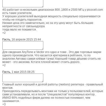
4G работает в нескольких диапазонах 800 ,1800 и 2500 МГц у picocell.com
есть такие усилители.
У хороших усилителей выходная мощность специально ограничивается
чтобы не плодить паразитов.
Низкая цена это замечательно, но за эту цену могут быть большие
неприятности от связьнадзора
тогда мало не покажется.
+2
Гость
,
16 апреля 2015 15:44
Для сведения AnyTone и Vector это одно и тоже . Это две торговые марки
одного производителя. Что касается критериев в рейтинге, то по
аналогии Автоваз самая клёвая тачка! Хороший товар дёшево стоить не
может - это аксиома. Кстати плохой может стоить дорого.
+2
Гость
,
1 мая 2015 08:25
Главный залог хорошей и долгой работы (любого) репитера - правильный
монтаж.
Приходилось переделывать монтажи не только у пользователей, которые
сами устанавливали, но и после "специалистов" популярных контор.
ИМХО 90% подобных фирм далеко не полностью понимают, чем
занимаются.
+3