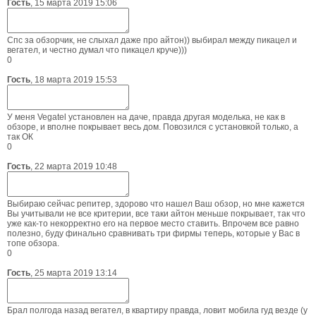
Гость
,
15 марта 2019 15:06
Спс за обзорчик, не слыхал даже про айтон)) выбирал между пикацел и
вегател, и честно думал что пикацел круче)))
0
Гость
,
18 марта 2019 15:53
У меня Vegatel установлен на даче, правда другая моделька, не как в
обзоре, и вполне покрывает весь дом. Повозился с установкой только, а
так ОК
0
Гость
,
22 марта 2019 10:48
Выбираю сейчас репитер, здорово что нашел Ваш обзор, но мне кажется
Вы учитывали не все критерии, все таки айтон меньше покрывает, так что
уже как-то некорректно его на первое место ставить. Впрочем все равно
полезно, буду финально сравнивать три фирмы теперь, которые у Вас в
топе обзора.
0
Гость
,
25 марта 2019 13:14
Брал полгода назад вегател, в квартиру правда, ловит мобила гуд везде (у