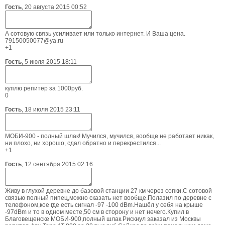
Гость
,
20 августа 2015 00:52
А сотовую связь усиливает или только интернет. И Ваша цена.
79150050077@ya.ru
+1
Гость
,
5 июля 2015 18:11
куплю репитер за 1000руб.
0
Гость
,
18 июля 2015 23:11
МОБИ-900 - полный шлак! Мучился, мучился, вообще не работает никак,
ни плохо, ни хорошо, сдал обратно и перекрестился...
+1
Гость
,
12 сентября 2015 02:16
Живу в глухой деревне до базовой станции 27 км через сопки.С сотовой
связью полный пипец,можно сказать нет вообще.Полазил по деревне с
телефоном,кое где есть сигнал -97 -100 dBm.Нашёл у себя на крыше
-97dBm и то в одном месте,50 см в сторону и нет нечего.Купил в
Благовещенске МОБИ-900,полный шлак.Рискнул заказал из Москвы