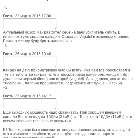
+5
Гость
,
23 марта 2015 17:06
Актуальный обзор. Как раз хотел себе на дачу усилитель купить. В
интернете уже справки наводил. Отзывы о Vegatel в основном хорошие.
Ближе к сезону буду брать однозначно.
+8
Гость
,
26 марта 2015 10:46
Как раз на дачу присматриваю чего бы взять. Уже сам всё просмотрел и
тут в этой статье как раз то, что просмотривал ранее рекомендуют. Вот
думаю или первый (itone) или второй (vegatel). Дача дерево, два этажа на
телефоне 1 палочка пробивается. Подскажите что лучше. Спасибо.
+2
Гость
,
27 марта 2015 14:17
Ещё выходную мощность надо сравнивать. При хорошем внешнем
сигнале Вегател выдаст 15Дбм (31мВт), а I-Tone всего 10Дбм (11мВт), что
весьма сказывается на зоне покрытия.
К I-Tone хорошо бы внешнюю антенну направленную докупить сразу, та
что в комплекте слабовата, да и надёжность данного аппарата