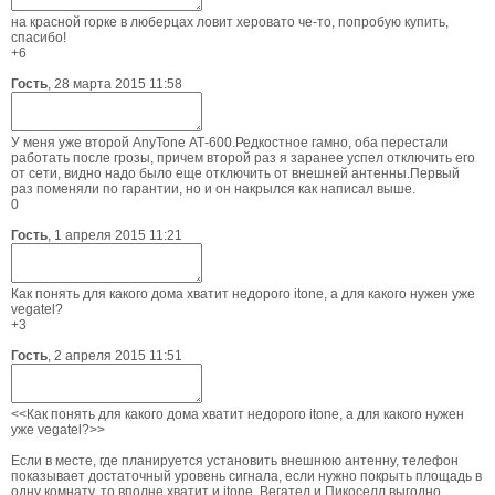
на красной горке в люберцах ловит херовато че-то, попробую купить,
спасибо!
+6
Гость
,
28 марта 2015 11:58
У меня уже второй AnyTone АТ-600.Редкостное гамно, оба перестали
работать после грозы, причем второй раз я заранее успел отключить его
от сети, видно надо было еще отключить от внешней антенны.Первый
раз поменяли по гарантии, но и он накрылся как написал выше.
0
Гость
,
1 апреля 2015 11:21
Как понять для какого дома хватит недорого itone, а для какого нужен уже
vegatel?
+3
Гость
,
2 апреля 2015 11:51
<<Как понять для какого дома хватит недорого itone, а для какого нужен
уже vegatel?>>
Если в месте, где планируется установить внешнюю антенну, телефон
показывает достаточный уровень сигнала, если нужно покрыть площадь в
одну комнату, то вполне хватит и itone. Вегател и Пикоселл выгодно