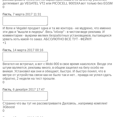
дотягивает до VEGATEL VT2 или PICOCELL 900SXA вот только без EGSM
0
Гость
,
7 марта 2017 11:31
И Itone и Vegatel продает одна и та же контора - не мудрено, что именно
эти два и "вышли в лидеры". Весь "обзор" - в чистом виде реклама. И
комментарии - выкрики мелких безработных установщиков, пытающихся
урвать хоть какой-то заказ. АБСОЛЮТНО ВСЕ ТУТ - ФЕЙК!!!
+1
Гость
,
14 марта 2017 00:16
Вегател не встречал, а вот с Mobi-900 в свое время накололся. Везде эти
штуки валяются, рекламы много, в общем зацепил на бегу особо не
вникая. Установил как они и обещают, быстро. И быстро понял, что в
метре от устройства связи как не было так и нет... правда не успел сдать
обратно, 2 недели на тест прошли.
0
Гость
,
6 декабря 2017 17:47
Странно что вы тут не рассматриваете Далсвязь...например комплект
3Gboost
0