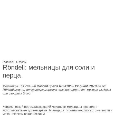
Главная
Обзоры
Röndell: мельницы для соли и
перца
Мельницы для специй
Röndell
Spezia RD-1105
и
Picquant RD-1106 от
Röndell
измельчат крупную морскую соль или перец для мясных, рыбных
или овощных блюд.
Керамический перемалывающий механизм мельницы позволит
использовать ее долгое время, благодаря гигиеничности и устойчивости к
механическим воздействиям.