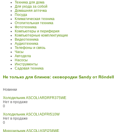
Техника для дома
Для ухода за собой
Домашняя аптечка
Посуда
Климатическая техника
Отопительная техника
Фототехника
Компьютеры и периферия
Компьютерные комплектующие
Видеотехника
Аудиотехника
Телефоны и связь
Часы
Автодела
Насосы
Инструменты
Садовая техника
Не только для блинов: сковородки Sandy от Röndell
Новинки
Холодильник ASCOLI ARDRFR375WE
Нет в продаже
0
Холодильник ASCOLI ADFRI510W
Нет в продаже
0
Морозильник ASCOLI ASFI258WE