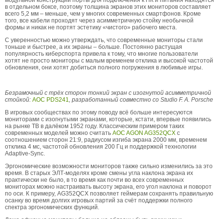
в отдельном боксе, поэтому толщина экранов этих мониторов составляет
всего 5,2 мм – меньше, чем у многих современных смартфонов. Кроме
того, все кабели проходят через асимметричную стойку необычной
формы и никак не портят эстетику «чистого» рабочего места.
С уверенностью можно утверждать, что современные мониторы стали
тоньше и быстрее, а их экраны – больше. Постоянно растущая
популярность киберспорта привела к тому, что многие пользователи
хотят не просто мониторы с малым временем отклика и высокой частотой
обновления, они хотят добиться полного погружения в любимые игры.
Безрамочный с трёх сторон тонкий экран с изогнутой асимметричной
стойкой:
AOC PDS241
, разработанный совместно со Studio F. A. Porsche
В игровых сообществах по этому поводу всё больше интересуются
мониторами с изогнутыми экранами, которые, кстати, впервые появились
на рынке ТВ в далёком 1952 году. Классическим примером таких
современных моделей можно считать
AOC AGON AG352QCX
с
соотношением сторон 21:9, радиусом изгиба экрана 2000 мм, временем
отклика 4 мс, частотой обновления 200 Гц и поддержкой технологии
Adaptive-Sync.
Эргономические возможности мониторов также сильно изменились за это
время. В старых ЭЛТ-моделях кроме смены угла наклона экрана их
практически не было, в то время как почти во всех современных
мониторах можно настраивать высоту экрана, его угол наклона и поворот
по оси. К примеру, AG352QCX позволяет геймерам сохранять правильную
осанку во время долгих игровых партий за счёт поддержки полного
спектра эргономических функций.