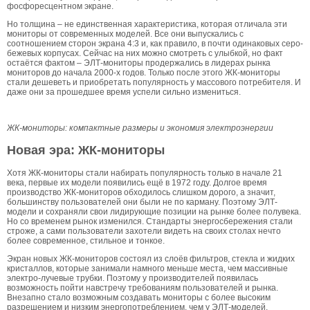
фосфоресцентном экране.
Но толщина – не единственная характеристика, которая отличала эти
мониторы от современных моделей. Все они выпускались с
соотношением сторон экрана 4:3 и, как правило, в почти одинаковых серо-
бежевых корпусах. Сейчас на них можно смотреть с улыбкой, но факт
остаётся фактом – ЭЛТ-мониторы продержались в лидерах рынка
мониторов до начала 2000-х годов. Только после этого ЖК-мониторы
стали дешеветь и приобретать популярность у массового потребителя. И
даже они за прошедшее время успели сильно измениться.
ЖК-мониторы: компактные размеры и экономия электроэнергии
Новая эра: ЖК-мониторы
Хотя ЖК-мониторы стали набирать популярность только в начале 21
века, первые их модели появились ещё в 1972 году. Долгое время
производство ЖК-мониторов обходилось слишком дорого, а значит,
большинству пользователей они были не по карману. Поэтому ЭЛТ-
модели и сохраняли свои лидирующие позиции на рынке более полувека.
Но со временем рынок изменился. Стандарты энергосбережения стали
строже, а сами пользователи захотели видеть на своих столах нечто
более современное, стильное и тонкое.
Экран новых ЖК-мониторов состоял из слоёв фильтров, стекла и жидких
кристаллов, которые занимали намного меньше места, чем массивные
электро-лучевые трубки. Поэтому у производителей появилась
возможность пойти навстречу требованиям пользователей и рынка.
Внезапно стало возможным создавать мониторы с более высоким
разрешением и низким энергопотреблением, чем у ЭЛТ-моделей.