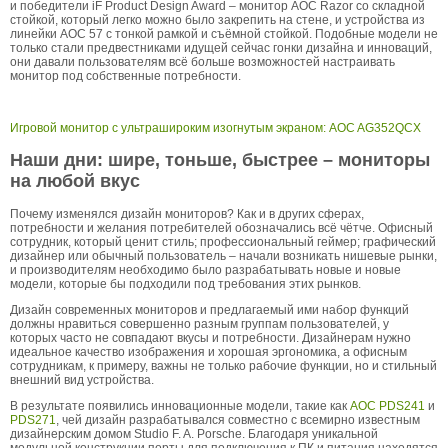
и победители iF Product Design Award – монитор AOC Razor со складной
стойкой, который легко можно было закрепить на стене, и устройства из
линейки AOC 57 с тонкой рамкой и съёмной стойкой. Подобные модели не
только стали предвестниками идущей сейчас гонки дизайна и инноваций,
они давали пользователям всё больше возможностей настраивать
монитор под собственные потребности.
Игровой монитор с ультрашироким изогнутым экраном: AOC AG352QCX
Наши дни: шире, тоньше, быстрее – мониторы
на любой вкус
Почему изменялся дизайн мониторов? Как и в других сферах,
потребности и желания потребителей обозначались всё чётче. Офисный
сотрудник, который ценит стиль; профессиональный геймер; графический
дизайнер или обычный пользователь – начали возникать нишевые рынки,
и производителям необходимо было разрабатывать новые и новые
модели, которые бы подходили под требования этих рынков.
Дизайн современных мониторов и предлагаемый ими набор функций
должны нравиться совершенно разным группам пользователей, у
которых часто не совпадают вкусы и потребности. Дизайнерам нужно
идеальное качество изображения и хорошая эргономика, а офисным
сотрудникам, к примеру, важны не только рабочие функции, но и стильный
внешний вид устройства.
В результате появились инновационные модели, такие как
AOC PDS241
и
PDS271
, чей дизайн разрабатывался совместно с всемирно известным
дизайнерским домом Studio F. A. Porsche. Благодаря уникальной
модульной конструкции порты для подключения к ПК и питания находятся