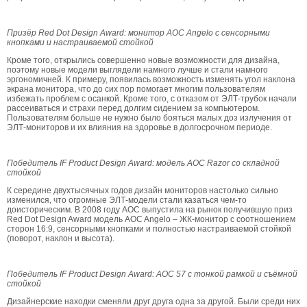
Призёр Red Dot Design Award: монитор AOC Angelo с сенсорными
кнопками и настраиваемой стойкой
Кроме того, открылись совершенно новые возможности для дизайна,
поэтому новые модели выглядели намного лучше и стали намного
эргономичней. К примеру, появилась возможность изменять угол наклона
экрана монитора, что до сих пор помогает многим пользователям
избежать проблем с осанкой. Кроме того, с отказом от ЭЛТ-трубок начали
рассеиваться и страхи перед долгим сидением за компьютером.
Пользователям больше не нужно было бояться малых доз излучения от
ЭЛТ-мониторов и их влияния на здоровье в долгосрочном периоде.
Победитель IF Product Design Award: модель AOC Razor со складной
стойкой
К середине двухтысячных годов дизайн мониторов настолько сильно
изменился, что огромные ЭЛТ-модели стали казаться чем-то
доисторическим. В 2008 году AOC выпустила на рынок получившую приз
Red Dot Design Award модель AOC Angelo – ЖК-монитор с соотношением
сторон 16:9, сенсорными кнопками и полностью настраиваемой стойкой
(поворот, наклон и высота).
Победитель IF Product Design Award: AOC 57 с тонкой рамкой и съёмной
стойкой
Дизайнерские находки сменяли друг друга одна за другой. Были среди них