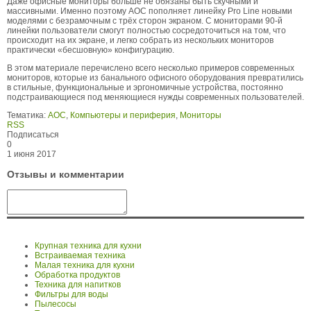
Даже офисные мониторы больше не обязаны быть скучными и
массивными. Именно поэтому AOC пополняет линейку Pro Line новыми
моделями с безрамочным с трёх сторон экраном. С мониторами 90-й
линейки пользователи смогут полностью сосредоточиться на том, что
происходит на их экране, и легко собрать из нескольких мониторов
практически «бесшовную» конфигурацию.
В этом материале перечислено всего несколько примеров современных
мониторов, которые из банального офисного оборудования превратились
в стильные, функциональные и эргономичные устройства, постоянно
подстраивающиеся под меняющиеся нужды современных пользователей.
Тематика:
AOC
,
Компьютеры и периферия
,
Мониторы
RSS
Подписаться
0
1 июня 2017
Отзывы и комментарии
Крупная техника для кухни
Встраиваемая техника
Малая техника для кухни
Обработка продуктов
Техника для напитков
Фильтры для воды
Пылесосы