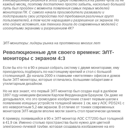
Инновационные решения в этой сфере появляются на рынке чуть ли не
каждый месяц, поэтому достаточно просто забыть, насколько большой
путь был пройден с момента появления самых первых моделей
мониторов ПК. С самого начала производители развивали и
подстраивали свои устройства под требования различных групп
пользователей, в том числе наращивая и разрешение их экранов. Но
кто сейчас вспомнит, как техника дошла до современных моделей с
изогнутыми экранами и разрешением 4К?
ЭЛТ-мониторы: лидеры рынка на протяжении многих лет
Революционные для своего времени: ЭЛТ-
мониторы с экраном 4:3
Если бы кто-то в 90-х решал собрать систему с двумя мониторами, ему
приходилось подбирать по-настоящему крепкий и стол с большой
столешницей. До начала 2000-х главными «жителями» офисов и домов
были ЭЛТ-мониторы, которые отличались большими габаритами и
утилитарным дизайном.
Но не все знают, что первый ЭЛТ-монитор был создан ещё в далёком
1897 году немецким физиком Карлом Фердинандом Брауном. Он даже не
догадывался, что это громоздкое изобретение станет первым шагом к
появлению изящных устройств толщиной менее 1 см, как у AOC PDS241 с
его невероятным 5,2-мм экраном. В отличие от тонких современных
мониторов ЭЛТ-модели вполне могли занять стол практически целиком.
К примеру, появившийся в 90-х ЭЛТ-монитор AOC CT720G был толщиной
в 41,9 см. Именно столько пространства было нужно для цветной
электронно-лучевой трубки, которая создавала изображение на его