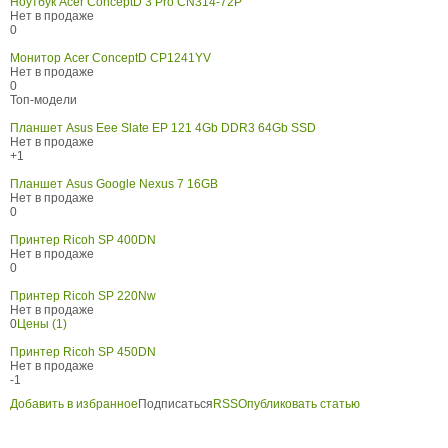
Ноутбук Acer ConceptD 3 Pro CN314-72P
Нет в продаже
0
Монитор Acer ConceptD CP1241YV
Нет в продаже
0
Топ-модели
Планшет Asus Eee Slate EP 121 4Gb DDR3 64Gb SSD
Нет в продаже
+1
Планшет Asus Google Nexus 7 16GB
Нет в продаже
0
Принтер Ricoh SP 400DN
Нет в продаже
0
Принтер Ricoh SP 220Nw
Нет в продаже
0
Цены (1)
Принтер Ricoh SP 450DN
Нет в продаже
-1
Добавить в избранное
Подписаться
RSS
Опубликовать статью