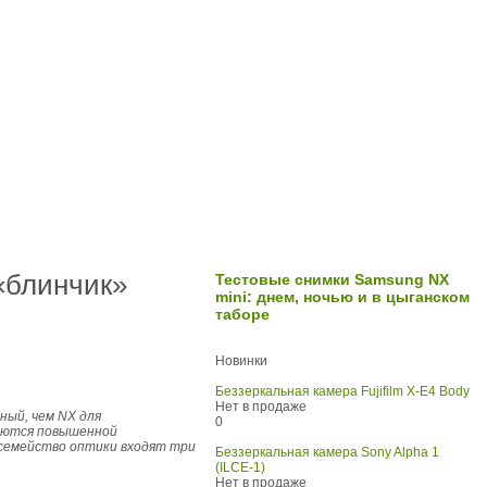
«блинчик»
Тестовые снимки Samsung NX
mini: днем, ночью и в цыганском
таборе
Новинки
Беззеркальная камера Fujifilm X-E4 Body
Нет в продаже
ный, чем NX для
0
аются повышенной
 семейство оптики входят три
Беззеркальная камера Sony Alpha 1
(ILCE-1)
Нет в продаже