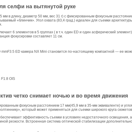
ля селфи на вытянутой руке
5 мм в длину, диаметр 50 мм, вес 31 г) с фиксированным фокусным расстояние
ываемый «блинчик». Угол охвата (83,4 град.) идеален для съемки архитектуры
и.
ючает 6 элементов в 5 группах ( в т.ч. один ED и один асферический элемент)
анция фокусировки составляет 11 см.
mmF3.5 ED камера NX Mini становится по-настоящему компактной — ее можн
 F1.8 OIS
тив четко снимает ночью и во время движения
рованным фокусным расстоянием 17 мм(45,9 мм в 35-мм эквиваленте) и углом 
полтиннику», который может применяться для съемки широкого круга сюжетов
беспечивает эффективность съемки в условиях недостаточного освещения, а
убиной резкости. Встроенная система оптической стабилизации дополнитель