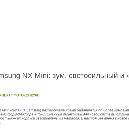
msung NX Mini: зум, светосильный и 
РОЕКТ
*
ФОТОКОНКУРС
 Mini компания Samsung разработала новый байонет NX-M, более компакт
ицами форм-фактора APS-C. Cменные объективы для новой системы отлич
ностью — их корпуса изготовлены из металла. В настоящее время в новое
.