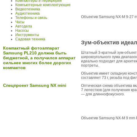
Компьютеры и периферия
Компьютерные комплектующие
Видеотехника
Аудиотехника
Объектив Samsung NX-M 9-27 m
Телефоны и связь
Часы
Автодела
Насосы
Инструменты
Садовая техника
Зум-объектив идеал
Компактный фотоаппарат
Штатный 3-кратный зум-объекти
Samsung PL210 должна быть
широкоугольного зума диапазон
бюджетной, а получился аппарат
идеально подходит для архитек
сильнее многих более дорогих
портреты.
компактов
Объектив имеет складную констр
составляет 73 г, резьба под ф
Спецпроект Samsung NX mini
Оптическая схема объектива вкл
7 лепестков (для получения кр
— для длиннофокусного.
Объектив Samsung NX-M 9 mm 