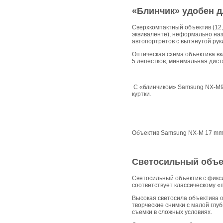
«Блинчик» удобен д
Сверхкомпактный объектив (12,
эквиваленте), неформально наз
автопортретов с вытянутой рук
Оптическая схема объектива вкл
5 лепестков, минимальная дист
С «блинчиком» Samsung NX-M9 
куртки.
Объектив Samsung NX-M 17 mm
Светосильный объек
Светосильный объектив с фикси
соответствует классическому «
Высокая светосила объектива о
творческие снимки с малой гл
съемки в сложных условиях.