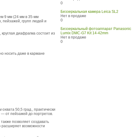
0
Беззеркальная камера Leica SL2
Нет в продаже
м 9 мм (24 мм в 35-мм
0
, пейзажей, групп людей и
Беззеркальный фотоаппарат Panasonic
Lumix DMC-G7 Kit 14-42mm
, круглая диафрагма состоит из
Нет в продаже
0
о носить даже в кармане
охвата 50,5 град., практически
 — от пейзажей до портретов.
 также позволяет создавать
но расширяет возможности