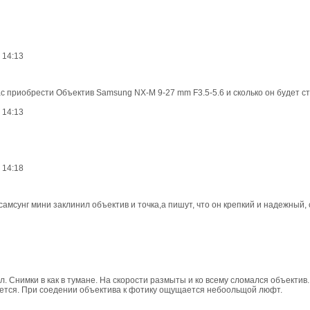
 14:13
ас приобрести Объектив Samsung NX-M 9-27 mm F3.5-5.6 и сколько он будет с
 14:13
 14:18
амсунг мини заклинил объектив и точка,а пишут, что он крепкий и надежный,
. Снимки в как в тумане. На скорости размыты и ко всему сломался объектив.
ается. При соедении объектива к фотику ощущается небоольщой люфт.