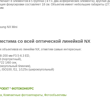
ючает 8 элементов в 5 группах ( в т.ч. два асферических элемента), круглая 
ция фокусировки составляет 18 см. Объектив имеет небольшие габариты (27,5
 мм.
ung NX Mini
местима со всей оптической линейкой NX
х объективов из линейки NX, отметим самые интересные:
-200 мм F3.5-6.3 ED,
B (портретный),
22 1/60 сек,
окоугольный блинчик),
, ISO100, f11, 1/125s (широкоугольный)
РОЕКТ
*
ФОТОКОНКУРС
ка
,
Компактные фотоаппараты
,
Фотообъективы