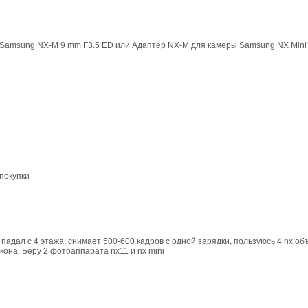
в Samsung NX-M 9 mm F3.5 ED или Адаптер NX-M для камеры Samsung NX Mini
 покупки
падал с 4 этажа, снимает 500-600 кадров с одной зарядки, пользуюсь 4 nx о
кона. Беру 2 фотоаппарата nx11 и nx mini