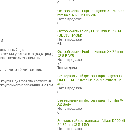
0
Фотообъектив Fujifilm Fujinon XF 70-300
mm f/4-5.6 R LM OIS WR
Нет в продаже
0
Фотообъектив Sony FE 35 mm f/1.4 GM
(SEL35F14GM)
ки
Нет в продаже
+1
ассический для
Фотообъектив Fujifilm Fujinon XF 27 mm
жении угол охвата (83,4 град.)
f/2.8 R WR
ектив позволяет снимать
Нет в продаже
+2
Топ-модели
 диаметр 50 мм), его вес
Беззеркальный фотоаппарат Olympus
OM-D E-M 1 Silver Kit (с объективом 12–
, круглая диафрагма состоит из
40)
окоугольного положения и 20 см
Нет в продаже
0
Беззеркальный фотоаппарат Fujifilm X-
A2 Body
Нет в продаже
0
Зеркальный фотоаппарат Nikon D600 kit
24-85mm f/3.5-4.5G
Нет в продаже