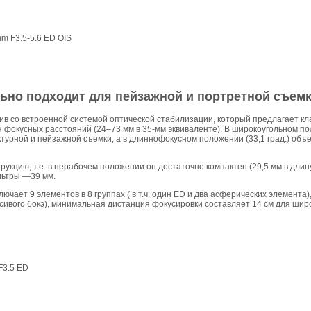
m F3.5-5.6 ED OIS
ьно подходит для пейзажной и портретной съем
в со встроенной системой оптической стабилизации, который предлагает кл
 фокусных расстояний (24–73 мм в 35-мм эквиваленте). В широкоугольном поло
турной и пейзажной съемки, а в длиннофокусном положении (33,1 град.) объ
укцию, т.е. в нерабочем положении он достаточно компактен (29,5 мм в длину,
ильтры —39 мм.
ючает 9 элементов в 8 группах ( в т.ч. один ED и два асферических элемента)
асивого бокэ), минимальная дистанция фокусировки составляет 14 см для шир
F3.5 ED