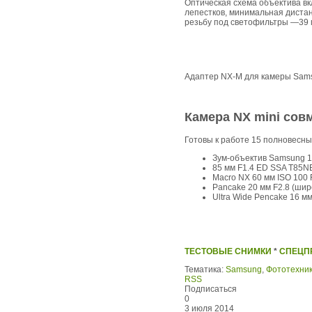
Оптическая схема объектива вкл
лепестков, минимальная дистан
резьбу под светофильтры —39
Адаптер NX-M для камеры Sams
Камера NX mini сов
Готовы к работе 15 полновесны
Зум-объектив Samsung 18
85 мм F1.4 ED SSA T85N
Macro NX 60 мм ISO 100 F
Pancake 20 мм F2.8 (шир
Ultra Wide Pencake 16 мм
ТЕСТОВЫЕ СНИМКИ
*
СПЕЦП
Тематика:
Samsung
,
Фототехни
RSS
Подписаться
0
3 июля 2014