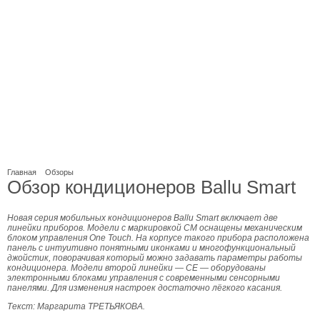
Главная
Обзоры
Обзор кондиционеров Ballu Smart
Новая серия мобильных кондиционеров Ballu Smart включает две
линейки приборов. Модели с маркировкой CM оснащены механическим
бло­ком управления One Touch. На корпусе такого при­бора расположена
панель с интуитивно понятны­ми иконками и многофункциональный
джойстик, поворачивая который можно задавать параметры работы
кондиционера. Модели второй линейки — CE — оборудованы
электронными блоками управ­ления с современными сенсорными
панелями. Для изменения настроек достаточно лёгкого касания.
Текст: Маргарита ТРЕТЬЯКОВА.