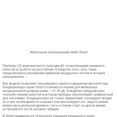
Мобильные кондиционеры Ballu Smart
Приборы CE комплектуются пультами ДУ, позво­ляющими управлять
работой устройств на расстоя­нии. В моделях этого типа также
предусмотрена ре­гулировка движения воздушного потока в четырёх
направлениях.
Все модели позволяют регулировать скорость вра­щения вентилятора.
Кондиционеры серии Smart отличаются низким для мобильных
кондиционеров уровнем шума — от 45 дБ. В моделях предусмотрен
«ночной» режим, работая в котором приборы обе­спечивают комфортный
для сна климат. Конди­ционеры не только эффективно охлаждают воздух,
но и при необходимости осушают или вентилируют его. Задать режим
можно как в реальном времени, так и отложив старт на другое время,
установив его на 24-часовом таймере.
В Smart применяется технология удаления кон­денсата через