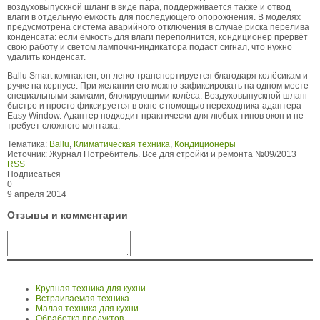
воздуховыпускной шланг в виде пара, поддерживается также и отвод
влаги в отдельную ёмкость для последующего опорожнения. В моде­лях
предусмотрена система аварийного отключения в случае риска перелива
конденсата: если ёмкость для влаги переполнится, кондиционер прервёт
свою работу и светом лампочки-индикатора подаст сиг­нал, что нужно
удалить конденсат.
Ballu Smart компактен, он легко транспортиру­ется благодаря колёсикам и
ручке на корпусе. При желании его можно зафиксировать на одном месте
специальными замками, блокирующими колёса. Воздуховыпускной шланг
быстро и просто фиксиру­ется в окне с помощью переходника-адаптера
Easy Window. Адаптер подходит практически для любых типов окон и не
требует сложного монтажа.
Тематика:
Ballu
,
Климатическая техника
,
Кондиционеры
Источник:
Журнал Потребитель. Все для стройки и ремонта №09/2013
RSS
Подписаться
0
9 апреля 2014
Отзывы и комментарии
Крупная техника для кухни
Встраиваемая техника
Малая техника для кухни
Обработка продуктов