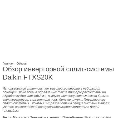
Главная
Обзоры
Обзор инверторной сплит-системы
Daikin FTXS20K
Использование сплит-систем высокой мощности в небольших
помещениях не всегда оправданно: такие приборы рассчитаны на
обработку больших объёмов воздуха, поэтому затрачивают больше
электроэнергии, а их вентиляторы больше шумят. Инверторные
сплит-системы FTXS-K/RXS-K разработаны специалиста­ми Daikin с
учётом особенностей обслуживания именно комнаты с малой
площадью.
Текст: Маргарита Третьякова, журнал Потребитель. Все для стройки