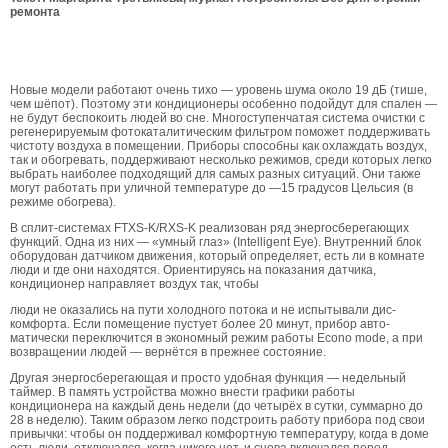
ремонта
Новые модели работают очень тихо — уровень шума около 19 дБ (тише,
чем шёпот). Поэтому эти кондиционеры особен­но подойдут для спален —
не будут беспокоить людей во сне. Многоступенчатая система очистки с
регенерируемым фотока­талитическим фильтром поможет поддерживать
чистоту возду­ха в помещении. Приборы способны как охлаждать воздух,
так и обогревать, поддерживают несколько режимов, среди которых легко
выбрать наиболее подходящий для самых разных ситуаций. Они также
могут работать при уличной температуре до —15 гра­дусов Цельсия (в
режиме обогрева).
В сплит-системах FTXS-K/RXS-K реализован ряд энергосбере­гающих
функций. Одна из них — «умный глаз» (Intelligent Eye). Внутренний блок
оборудован датчиком движения, который опре­деляет, есть ли в комнате
люди и где они находятся. Ориентируясь на показания датчика,
кондиционер направляет воздух так, чтобы
люди не оказались на пути холодного потока и не испытывали дис­
комфорта. Если помещение пустует более 20 минут, прибор авто­
матически переключится в экономный режим работы Econo mode, а при
возвращении людей — вернётся в прежнее состояние.
Другая энергосберегающая и просто удобная функция — не­дельный
таймер. В память устройства можно внести графики работы
кондиционера на каждый день недели (до четырёх в сут­ки, суммарно до
28 в неделю). Таким образом легко подстроить работу прибора под свои
привычки: чтобы он поддерживал ком­фортную температуру, когда в доме