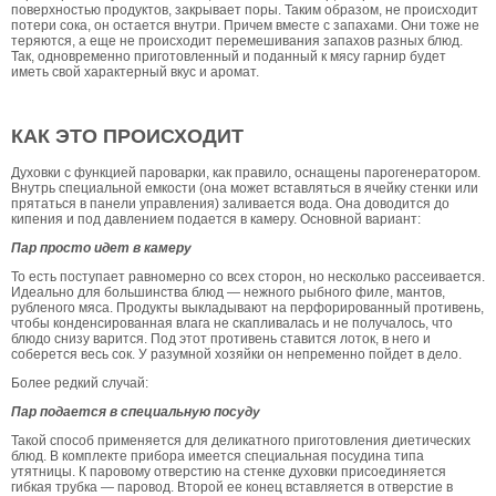
поверхностью продуктов, закрывает поры. Таким образом, не происходит
потери сока, он остается внутри. Причем вместе с запахами. Они тоже не
теряются, а еще не происходит перемешивания запахов разных блюд.
Так, одновременно приготовленный и поданный к мясу гарнир будет
иметь свой характерный вкус и аромат.
КАК ЭТО ПРОИСХОДИТ
Духовки с функцией пароварки, как правило, оснащены парогенератором.
Внутрь специальной емкости (она может вставляться в ячейку стенки или
прятаться в панели управления) заливается вода. Она доводится до
кипения и под давлением подается в камеру. Основной вариант:
Пар просто идет в камеру
То есть поступает равномерно со всех сторон, но несколько рассеивается.
Идеально для большинства блюд — нежного рыбного филе, мантов,
рубленого мяса. Продукты выкладывают на перфорированный противень,
чтобы конденсированная влага не скапливалась и не получалось, что
блюдо снизу варится. Под этот противень ставится лоток, в него и
соберется весь сок. У разумной хозяйки он непременно пойдет в дело.
Более редкий случай:
Пар подается в специальную посуду
Такой способ применяется для деликатного приготовления диетических
блюд. В комплекте прибора имеется специальная посудина типа
утятницы. К паровому отверстию на стенке духовки присоединяется
гибкая трубка — паровод. Второй ее конец вставляется в отверстие в