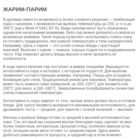
ЖАРИМ-ПАРИМ
В духовках имеется возможность более сложного решения — комбинации
пара с нагревом, с возможностью выбора температуры до 250, а то и до
300°С (как у Miele H 5461 EP IX). Виды нагрева могут быть ограничены
одним или несколькими режимами. Либо пар можно добавлять в любом из
возможных режимов. Такой подход позволяет использовать плюсы пара,
но готовить традиционно, при нужной температуре и типе нагревателей.
Например, гриль с паром — это особо сочные блюда с хрустящей
корочкой. Выпечка с паром — нежное, хорошо поднятое и подрумяненное
тесто. Пар помогает делать блюда вкуснее и ярче проявлять их
особенности.
В ходе приготовления пар поступает в камеру порциями. Варьируется
интенсивность пара и интервал, с которым он подается. Для выпечки
применяют соответствующие режимы. Например, Пицца для штруделя,
Конвекция для слоек, Традиционный режим для пирожков. Температура
может быть немного ниже привычной, не 200–220°С для бисквита или
200°С для кекса, а 160–180°С. Замороженные полуфабрикаты печем при
слегка повышенной температуре.
Интенсивность пара зависит от того, сколько влаги должно быть в готовом
блюде. Для сухого бисквита выбирается минимальная интенсивность, для
дрожжевого теста — средняя, для пирогов с сочной начинкой — высокая.
Мясные и рыбные блюда готовя со средней и высокой интенсивностью
пара. Сок, который мы сохраним внутри благодаря пару, сделает их вкус
более пикантным, интересным. Цельную птицу, особенно жирную (утку,
гуся), большие куски мяса готовят со средним паром. Здесь важно
добиться равномерности процесса, и средний пар в этом поможет.