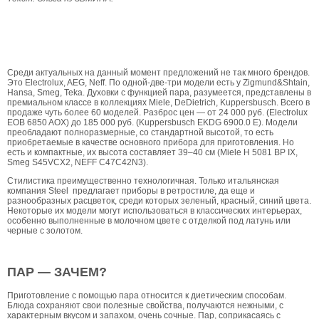
Среди актуальных на данный момент предложений не так много брендов.
Это Electrolux, AEG, Neff. По одной-две-три модели есть у Zigmund&Shtain,
Hansa, Smeg, Теkа. Духовки с функцией пара, разумеется, представлены в
премиальном классе в коллекциях Miele, DeDietrich, Kuppersbusch. Всего в
продаже чуть более 60 моделей. Разброс цен — от 24 000 руб. (Electrolux
EOB 6850 AOX) до 185 000 руб. (Kuppersbusch EKDG 6900.0 E). Модели
преобладают полноразмерные, со стандартной высотой, то есть
приобретаемые в качестве основного прибора для приготовления. Но
есть и компактные, их высота составляет 39–40 см (Miele H 5081 BP IX,
Smeg S45VCX2, NEFF C47C42N3).
Стилистика преимущественно технологичная. Только итальянская
компания Steel предлагает приборы в ретростиле, да еще и
разнообразных расцветок, среди которых зеленый, красный, синий цвета.
Некоторые их модели могут использоваться в классических интерьерах,
особенно выполненные в молочном цвете с отделкой под латунь или
черные с золотом.
ПАР — ЗАЧЕМ?
Приготовление с помощью пара относится к диетическим способам.
Блюда сохраняют свои полезные свойства, получаются нежными, с
характерным вкусом и запахом, очень сочные. Пар, соприкасаясь с