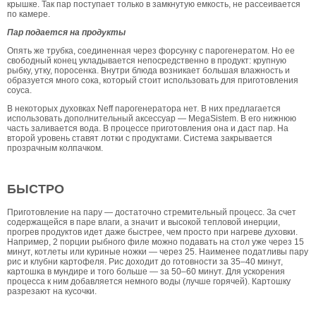
крышке. Так пар поступает только в замкнутую емкость, не рассеивается
по камере.
Пар подается на продукты
Опять же трубка, соединенная через форсунку с парогенератом. Но ее
свободный конец укладывается непосредственно в продукт: крупную
рыбку, утку, поросенка. Внутри блюда возникает большая влажность и
образуется много сока, который стоит использовать для приготовления
соуса.
В некоторых духовках Neff парогенератора нет. В них предлагается
использовать дополнительный аксессуар — MegaSistem. В его нижнюю
часть заливается вода. В процессе приготовления она и даст пар. На
второй уровень ставят лотки с продуктами. Система закрывается
прозрачным колпачком.
БЫСТРО
Приготовление на пару — достаточно стремительный процесс. За счет
содержащейся в паре влаги, а значит и высокой тепловой инерции,
прогрев продуктов идет даже быстрее, чем просто при нагреве духовки.
Например, 2 порции рыбного филе можно подавать на стол уже через 15
минут, котлеты или куриные ножки — через 25. Наименее податливы пару
рис и клубни картофеля. Рис доходит до готовности за 35–40 минут,
картошка в мундире и того больше — за 50–60 минут. Для ускорения
процесса к ним добавляется немного воды (лучше горячей). Картошку
разрезают на кусочки.