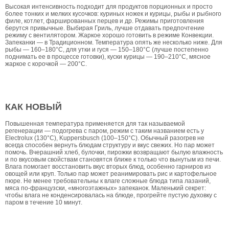
Высокая интенсивность подходит для продуктов порционных и просто
более тонких и мелких кусочков: куриных ножек и курицы, рыбы и рыбного
филе, котлет, фаршированных перцев и др. Режимы приготовления
берутся привычные. Выбирая Гриль, лучше отдавать предпочтение
режиму с вентилятором. Жаркое хорошо готовить в режиме Конвекции.
Запеканки — в Традиционном. Температура опять же несколько ниже. Для
рыбы — 160–180°С, для утки и гуся — 150–180°С (лучше постепенно
поднимать ее в процессе готовки), куски курицы — 190–210°С, мясное
жаркое с корочкой — 200°С.
КАК НОВЫЙ
Повышенная температура применяется для так называемой
регенерации — подогрева с паром, режим с таким названием есть у
Electrolux (130°С), Kuppersbusch (100–150°С). Обычный разогрев не
всегда способен вернуть блюдам структуру и вкус свежих. Но пар может
помочь. Вчерашний хлеб, булочки, пирожки возвращают былую влажность
и по вкусовым свойствам становятся ближе к только что вынутым из печи.
Влага помогает восстановить вкус вторых блюд, особенно гарниров из
овощей или круп. Только пар может реанимировать рис и картофельное
пюре. Не менее требовательны к влаге сложные блюда типа лазаний,
мяса по-французски, «многоэтажных» запеканок. Маленький секрет:
чтобы влага не конденсировалась на блюде, прогрейте пустую духовку с
паром в течение 10 минут.