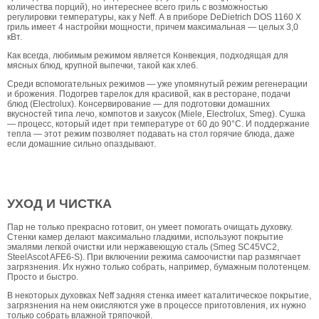
количества порций), но интереснее всего гриль с возможностью
регулировки температуры, как у Neff. А в приборе DeDietrich DOS 1160 X
гриль имеет 4 настройки мощности, причем максимальная — целых 3,0
кВт.
Как всегда, любимым режимом является Конвекция, подходящая для
мясных блюд, крупной выпечки, такой как хлеб.
Среди вспомогательных режимов — уже упомянутый режим регенерации
и брожения. Подогрев тарелок для красивой, как в ресторане, подачи
блюд (Electrolux). Консервирование — для подготовки домашних
вкусностей типа лечо, компотов и закусок (Miele, Electrolux, Smeg). Сушка
— процесс, который идет при температуре от 60 до 90°С. И поддержание
тепла — этот режим позволяет подавать на стол горячие блюда, даже
если домашние сильно опаздывают.
УХОД И ЧИСТКА
Пар не только прекрасно готовит, он умеет помогать очищать духовку.
Стенки камер делают максимально гладкими, используют покрытие
эмалями легкой очистки или нержавеющую сталь (Smeg SC45VC2,
SteelAscot AFE6-S). При включении режима самоочистки пар размягчает
загрязнения. Их нужно только собрать, например, бумажным полотенцем.
Просто и быстро.
В некоторых духовках Neff задняя стенка имеет каталитическое покрытие,
загрязнения на нем окисляются уже в процессе приготовления, их нужно
только собрать влажной тряпочкой.