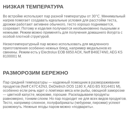
НИЗКАЯ ТЕМПЕРАТУРА
Во встройке используют пар разной температуры от 30°С. Минимальный
нагрев помогает создавать идеальные условия для расстойки теста,
дрожжи работают активнее обычного, тесто хорошо поднимается,
созревает. Потому и изделия получаются необыкновенно пышными и
нежными. Режим можно применять для получения домашнего йогурта с
особой плотной структурой.
Низкотемпературный пар можно использовать для медленного
приготовления особенно нежных блюд, например медальонов из
свинины. Режим есть у Electrolux EOB 6850 AOX, Neff B46E74N0, AEG KS
8100001 M.
РАЗМОРОЗИМ БЕРЕЖНО
Пар средней температуры — надежный помощник в размораживании
продуктов (Neff C47C42N3, DeDietrich DOS 1180 X, AEG BS 9314401 M),
особенно если речь идет о ломтиках мяса или рыбы, овощной заморозке
— цветной капусте, морковке, горошке. Раскладываем продукты
равномерно, тонким слоем. Но пар подходит не для всех видов продуктов.
Тесто, например слоеное, полуфабрикаты (чебуреки, пирожки) успеют
размокнуть. Нежные ягоды паром можно «подварить».