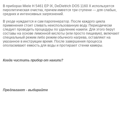
В приборах Miele H 5461 EP IX, DeDietrich DOS 1160 X используется
пиролитическая очистка, причем имеется три ступени — для слабых,
средних и интенсивных загрязнений.
В уходе нуждается и сам парогенератор. После каждого цикла
применения стоит сливать неиспользованную воду. Периодически
следует проводить процедуры по удалению накипи. Для этого берут
составы на основе лимонной кислоты (или просто пищевую), включают
специальный режим либо режим обычного нагрева, оставляют на
указанное в инструкции время. После завершения процесса
ополаскивают емкость для воды и протирают стенки камеры.
Когда чистить прибор от накипи?
Предлагают - выбирайте