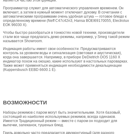
является частью этой функции.
Программатор служит для автоматического управления временем. Он
включает, а затем в нужный момент отключает духовку. В сочетании с
автоматическими программами очень удобная штука — готовое блюдо к
определенному времени (Neff C47c42n3, Hansa BOEI69170055, Electrolux
EOK 96030 X).
Чтобы быстро разобраться в тонкостях новой техники, производители
стали все чаще предлагать демо-режимы, например, у Smeg такой режим
называется Showroom.
Индикация работы имеет свои особенности. Предусматриваются
контроль за уровнем воды и сигнализация (световая и акустическая),
когда она завершается. Например, в приборе DeDietrich DOS 1160 X
индикатор похож на окошко, какие используют в настольных пароварках.
Также может применяться индикация необходимости декальцинации
(Kuppersbusch EEBD 6600.1 E).
ВОЗМОЖНОСТИ
Наборы режимов с паром могут быть значительными. Хотя базовый,
состоящий из наиболее используемых режимов, всегда одинаков.
Имеется Традиционный режим — вместе с паром он подходит для
выпечки, запеканок, тушеных блюд.
Гриль довольно часто предлагается двухконтурный (для разного