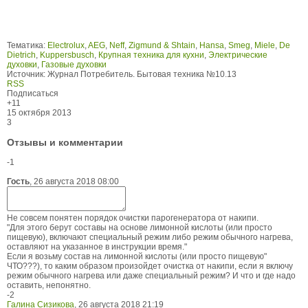
Тематика:
Electrolux
,
AEG
,
Neff
,
Zigmund & Shtain
,
Hansa
,
Smeg
,
Miele
,
De
Dietrich
,
Kuppersbusch
,
Крупная техника для кухни
,
Электрические
духовки
,
Газовые духовки
Источник:
Журнал Потребитель. Бытовая техника №10.13
RSS
Подписаться
+11
15 октября 2013
3
Отзывы и комментарии
-1
Гость
,
26 августа 2018 08:00
Не совсем понятен порядок очистки парогенератора от накипи.
"Для этого берут составы на основе лимонной кислоты (или просто
пищевую), включают специальный режим либо режим обычного нагрева,
оставляют на указанное в инструкции время."
Если я возьму состав на лимонной кислоты (или просто пищевую"
ЧТО???), то каким образом произойдет очистка от накипи, если я включу
режим обычного нагрева или даже специальный режим? И что и где надо
оставить, непонятно.
-2
Галина Сизикова
,
26 августа 2018 21:19